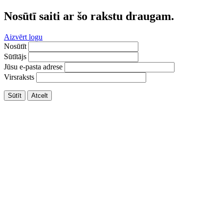
Nosūtī saiti ar šo rakstu draugam.
Aizvērt logu
Nosūtīt
Sūtītājs
Jūsu e-pasta adrese
Virsraksts
Sūtīt
Atcelt