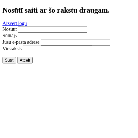
Nosūtī saiti ar šo rakstu draugam.
Aizvērt logu
Nosūtīt
Sūtītājs
Jūsu e-pasta adrese
Virsraksts
Sūtīt
Atcelt