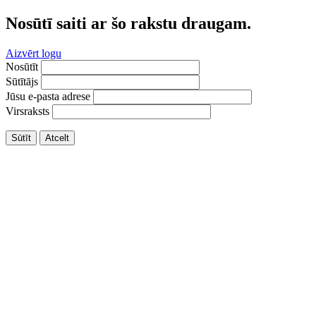
Nosūtī saiti ar šo rakstu draugam.
Aizvērt logu
Nosūtīt
Sūtītājs
Jūsu e-pasta adrese
Virsraksts
Sūtīt
Atcelt