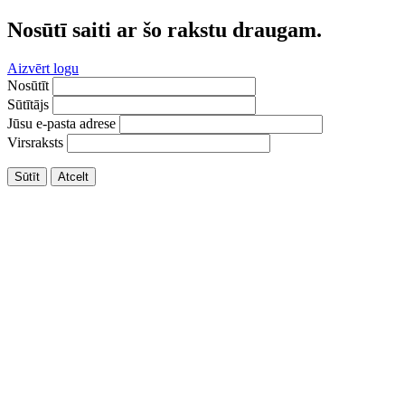
Nosūtī saiti ar šo rakstu draugam.
Aizvērt logu
Nosūtīt
Sūtītājs
Jūsu e-pasta adrese
Virsraksts
Sūtīt
Atcelt