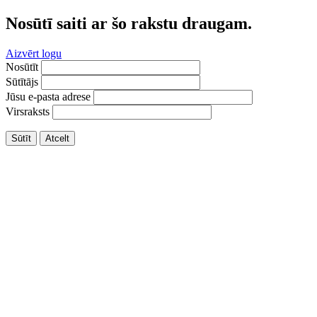
Nosūtī saiti ar šo rakstu draugam.
Aizvērt logu
Nosūtīt
Sūtītājs
Jūsu e-pasta adrese
Virsraksts
Sūtīt
Atcelt