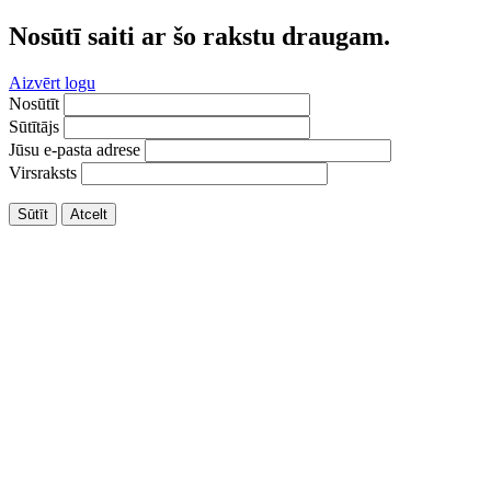
Nosūtī saiti ar šo rakstu draugam.
Aizvērt logu
Nosūtīt
Sūtītājs
Jūsu e-pasta adrese
Virsraksts
Sūtīt
Atcelt