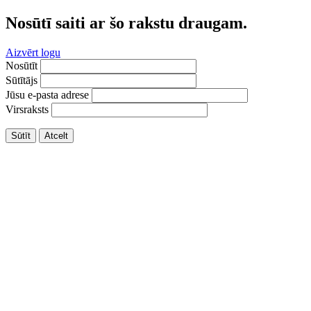
Nosūtī saiti ar šo rakstu draugam.
Aizvērt logu
Nosūtīt
Sūtītājs
Jūsu e-pasta adrese
Virsraksts
Sūtīt
Atcelt