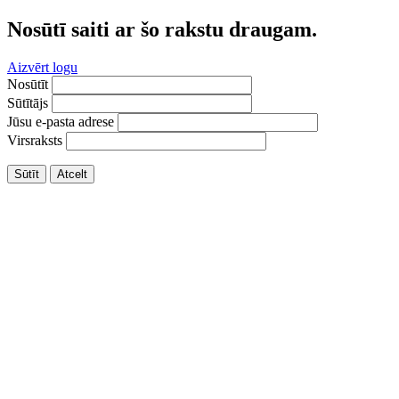
Nosūtī saiti ar šo rakstu draugam.
Aizvērt logu
Nosūtīt
Sūtītājs
Jūsu e-pasta adrese
Virsraksts
Sūtīt
Atcelt