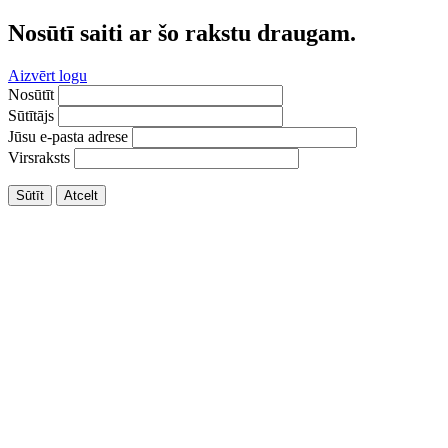
Nosūtī saiti ar šo rakstu draugam.
Aizvērt logu
Nosūtīt
Sūtītājs
Jūsu e-pasta adrese
Virsraksts
Sūtīt
Atcelt