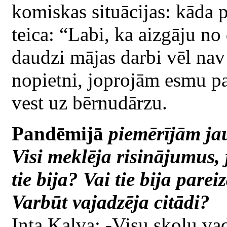
komiskas situācijas: kāda 
teica: “Labi, ka aizgāju no 
daudzi mājas darbi vēl nav 
nopietni, joprojām esmu pa
vest uz bērnudārzu.
Pandēmijā
piemērījām ja
Visi meklēja risinājumus, 
tie bija? Vai tie bija pare
Varbūt vajadzēja citādi?
Inta Kaļva: -Visu skolu vad