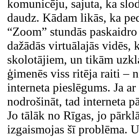
komunicēju, sajuta, ka slod
daudz. Kādam likās, ka pe
“Zoom” stundās paskaidro m
dažādās virtuālajās vidēs,
skolotājiem, un tikām uzkla
ģimenēs viss ritēja raiti – 
interneta pieslēgums. Ja ar
nodrošināt, tad interneta pār
Jo tālāk no Rīgas, jo pārkl
izgaismojas šī problēma. U