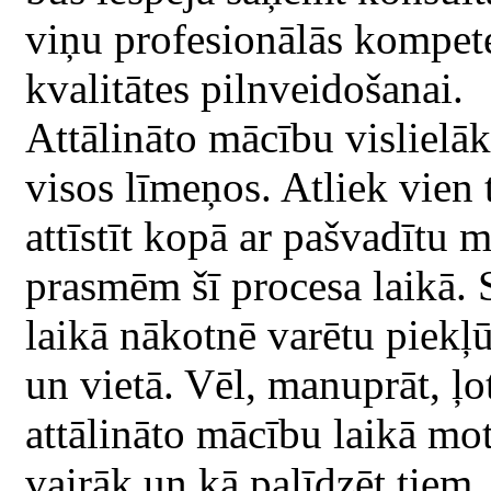
viņu profesionālās kompet
kvalitātes pilnveidošanai.
Attālināto mācību vislielāk
visos līmeņos. Atliek vien 
attīstīt kopā ar pašvadītu 
prasmēm šī procesa laikā. S
laikā nākotnē varētu piekļ
un vietā. Vēl, manuprāt, ļo
attālināto mācību laikā mot
vairāk un kā palīdzēt tiem