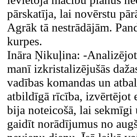
pārskatīja, lai novērstu pā
Agrāk tā nestrādājām. Pand
kurpes.
Ināra Ņikuļina: -Analizējot
manī izkristalizējušās daža
vadības komandas un atbals
atbildīgā rīcība, izvērtējot
bija noteicošā, lai sekmīgi
gaidīt norādījumus no augša