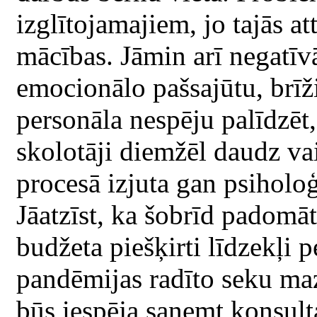
izglītojamajiem, jo tajās att
mācības. Jāmin arī negatīv
emocionālo pašsajūtu, brīž
personāla nespēju palīdzēt, 
skolotāji diemžēl daudz va
procesā izjuta gan psiholoģ
Jāatzīst, ka šobrīd padomāt
budžeta piešķirti līdzekļi
pandēmijas radīto seku maz
būs iespēja saņemt konsulta