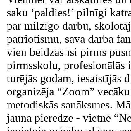
saku ‘paldies!’ pilnīgi kat
par milzīgo darbu, skolotāj
patriotismu, sava darba fan
vien beidzās īsi pirms pusn
pirmsskolu, profesionālās i
turējās godam, iesaistījās d
organizēja “Zoom” vecāku 
metodiskās sanāksmes. Māc
jauna pieredze - vietnē “Ne
ievietoja mācību plānus ned