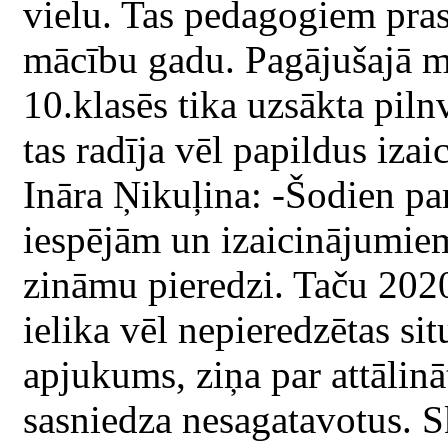
vielu. Tas pedagogiem prasī
mācību gadu. Pagājušajā mā
10.klasēs tika uzsākta piln
tas radīja vēl papildus iza
Ināra Ņikuļina: -Šodien par
iespējām un izaicinājumiem
zināmu pieredzi. Taču 2020
ielika vēl nepieredzētas sit
apjukums, ziņa par attālin
sasniedza nesagatavotus. Sk