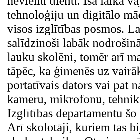
nevienu dienu. Īsā laikā va
tehnoloģiju un digitālo mā
visos izglītības posmos. La
salīdzinoši labāk nodrošinā
lauku skolēni, tomēr arī m
tāpēc, ka ģimenēs uz vairā
portatīvais dators vai pat 
kameru, mikrofonu, tehnika
Izglītības departamentu šo
Arī skolotāji, kuriem tas 