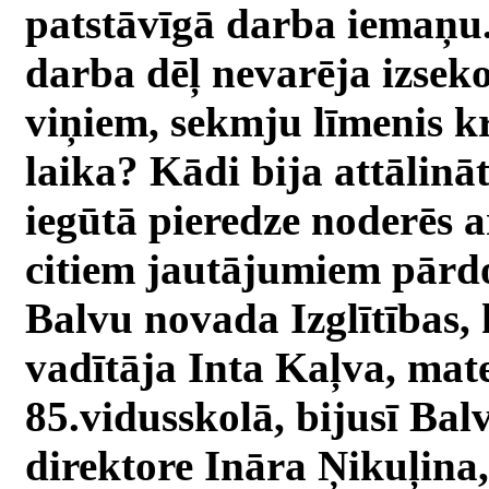
patstāvīgā darba iemaņu.
darba dēļ nevarēja izsek
viņiem, sekmju līmenis kr
laika? Kādi bija attālinā
iegūtā pieredze noderēs 
citiem jautājumiem pārdo
Balvu novada Izglītības,
vadītāja Inta Kaļva, mat
85.vidusskolā, bijusī Ba
direktore Ināra Ņikuļina