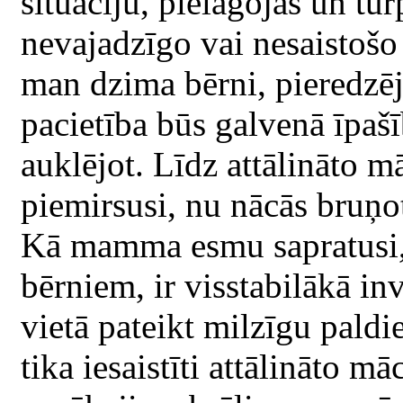
situāciju, pielāgojas un tu
nevajadzīgo vai nesaistošo
man dzima bērni, pieredzēj
pacietība būs galvenā īpašī
auklējot. Līdz attālināto 
piemirsusi, nu nācās bruņot
Kā mamma esmu sapratusi, k
bērniem, ir visstabilākā in
vietā pateikt milzīgu pald
tika iesaistīti attālināto 