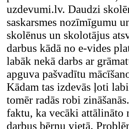
uzdevumi.lv. Daudzi skolēni
saskarsmes nozīmīgumu un a
skolēnus un skolotājus atsv
darbus kādā no e-vides pla
labāk nekā darbs ar grāmat
apguva pašvadītu mācīšanos,
Kādam tas izdevās ļoti labi
tomēr radās robi zināšanās.
faktu, ka vecāki attālināto
darbus bērnu vietā. Probl