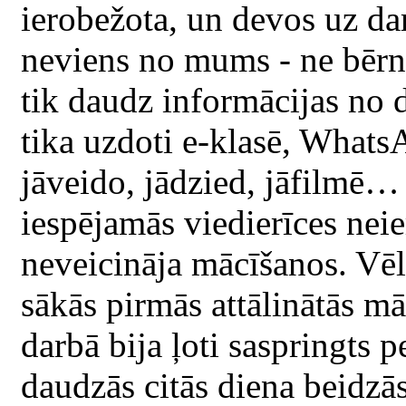
ierobežota, un devos uz dar
neviens no mums - ne bērni
tik daudz informācijas no
tika uzdoti e-klasē, WhatsA
jāveido, jādzied, jāfilmē…
iespējamās viedierīces neie
neveicināja mācīšanos. Vēl
sākās pirmās attālinātās mā
darbā bija ļoti saspringts
daudzās citās diena beidzās