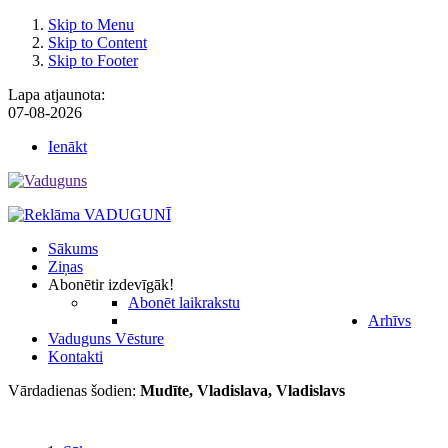
Skip to Menu
Skip to Content
Skip to Footer
Lapa atjaunota:
07-08-2026
Ienākt
Sākums
Ziņas
Abonēt
ir izdevīgāk!
Abonēt laikrakstu
Arhīvs
Vaduguns Vēsture
Kontakti
Vārdadienas šodien:
Mudīte, Vladislava, Vladislavs