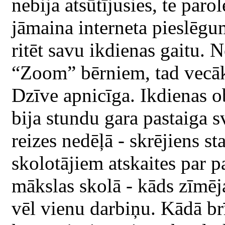
nebija atsūtījusies, te paro
jāmaina interneta pieslēgu
ritēt savu ikdienas gaitu. 
“Zoom” bērniem, tad vecāk
Dzīve apnicīga. Ikdienas o
bija stundu gara pastaiga 
reizes nedēļā - skrējiens st
skolotājiem atskaites par 
mākslas skolā - kāds zīmēj
vēl vienu darbiņu. Kādā br