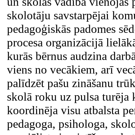
un skolas vadība vienojās
skolotāju savstarpējai ko
pedagoģiskās padomes sēd
procesa organizācijā lielā
kurās bērnus audzina darbā 
viens no vecākiem, arī vec
palīdzēt pašu zināšanu trū
skolā roku uz pulsa turēja k
koordinēja visu atbalsta pe
pedagoga, psihologa, skolo