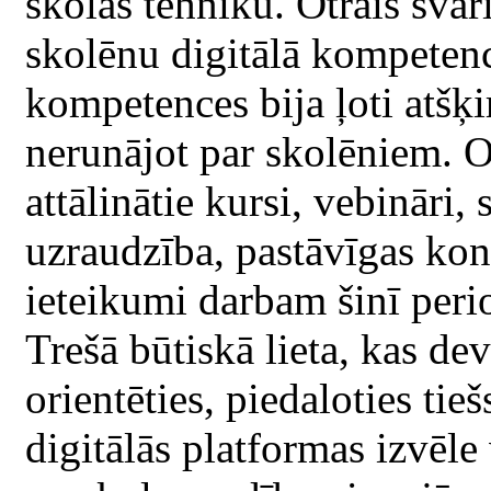
skolas tehniku. Otrais svar
skolēnu digitālā kompeten
kompetences bija ļoti atšķi
nerunājot par skolēniem. O
attālinātie kursi, vebināri,
uzraudzība, pastāvīgas kons
ieteikumi darbam šinī perio
Trešā būtiskā lieta, kas d
orientēties, piedaloties tie
digitālās platformas izvēle