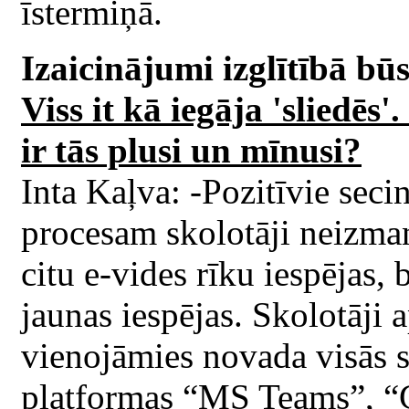
īstermiņā.
Izaicinājumi izglītībā bū
Viss it kā iegāja 'sliedēs'
ir tās plusi un mīnusi?
Inta Kaļva: -Pozitīvie seci
procesam skolotāji neizma
citu e-vides rīku iespējas, 
jaunas iespējas. Skolotāj
vienojāmies novada visās s
platformas “MS Teams”, “