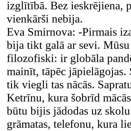
izglītībā. Bez ieskrējiena, 
vienkārši nebija.
Eva Smirnova: -Pirmais i
bija tikt galā ar sevi. Mū
filozofiski: ir globāla pa
mainīt, tāpēc jāpielāgojas. 
tik viegli tas nācās. Saprat
Ketrīnu, kura šobrīd mācās
būtu bijis jādodas uz skol
grāmatas, telefonu, kura li