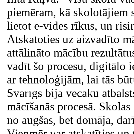
piemēram, kā skolotājiem st
lietot e-vides rīkus, un ris
Atskatoties uz aizvadīto mā
attālināto mācību rezultāt
vadīt šo procesu, digitālo i
ar tehnoloģijām, lai tās bū
Svarīgs bija vecāku atbalst
mācīšanās procesā. Skolas 
no augšas, bet domāja, dar
Vienmēr var atskatīties un 