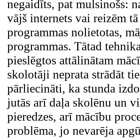
negaidīts, pat mulsinošs: 
vājš internets vai reizēm tā
programmas nolietotas, mā
programmas. Tātad tehnika
pieslēgtos attālinātam māc
skolotāji neprata strādāt ti
pārliecināti, ka stunda izdo
jutās arī daļa skolēnu un v
pieredzes, arī mācību proce
problēma, jo nevarēja apgū