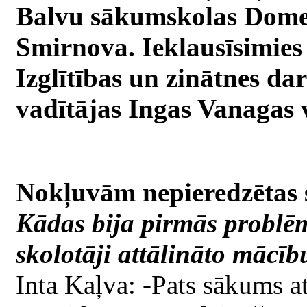
Balvu sākumskolas Domes
Smirnova. Ieklausīsimies 
Izglītības un zinātnes da
vadītājas Ingas Vanagas v
Nokļuvām nepieredzētas s
Kādas bija pirmās problēm
skolotāji attālināto mācī
Inta Kaļva: -Pats sākums at