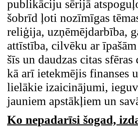
publikāciju sērijā atspogu
šobrīd ļoti nozīmīgas tēmas.
reliģija, uzņēmējdarbība, g
attīstība, cilvēku ar īpašā
šīs un daudzas citas sfēras
kā arī ietekmējis finanses 
lielākie izaicinājumi, iegu
jauniem apstākļiem un sav
Ko nepadarīsi šogad, iz