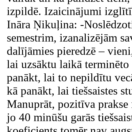
izpildē. Izaicinājumi izglīt
Ināra Ņikuļina: -Noslēdzo
semestrim, izanalizējām s
dalījāmies pieredzē – vieni
lai uzsāktu laikā terminēto
panākt, lai to nepildītu vec
kā panākt, lai tiešsaistes 
Manuprāt, pozitīva prakse 
jo 40 minūšu garās tiešsais
koeficients tomēr nav augs