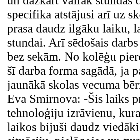
un dažkārt vairāk stundas 
specifika atstājusi arī uz s
prasa daudz ilgāku laiku, la
stundai. Arī sēdošais darb
bez sekām. No kolēģu piere
šī darba forma sagādā, ja p
jaunākā skolas vecuma bēr
Eva Smirnova: -Šis laiks p
tehnoloģiju izrāvienu, kur
laikos bijuši daudz viedāk