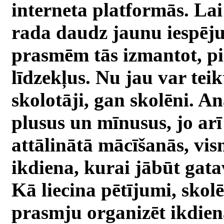
interneta platformās. Lai
rada daudz jaunu iespēj
prasmēm tās izmantot, pie
līdzekļus. Nu jau var tei
skolotāji, gan skolēni. A
plusus un mīnusus, jo arī
attālinātā mācīšanās, vi
ikdiena, kurai jābūt gat
Kā liecina pētījumi, skol
prasmju organizēt ikdien