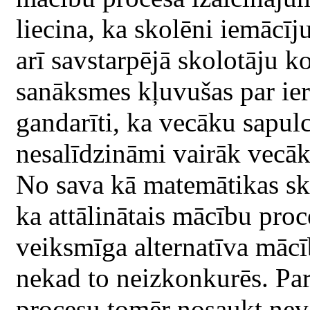
liecina, ka skolēni iemācīju
arī savstarpējā skolotāju k
sanāksmes kļuvušas par iera
gandarīti, ka vecāku sapulc
nesalīdzināmi vairāk vecāku
No sava kā matemātikas sko
ka attālinātais mācību pro
veiksmīga alternatīva mācī
nekad to neizkonkurēs. Par
procesu tomēr nosaukt nevar