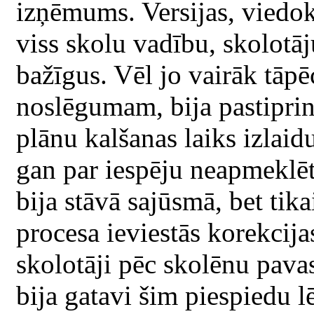
izņēmums. Versijas, viedok
viss skolu vadību, skolotāj
bažīgus. Vēl jo vairāk tāp
noslēgumam, bija pastipri
plānu kalšanas laiks izlai
gan par iespēju neapmeklēt
bija stāvā sajūsmā, bet tik
procesa ieviestās korekcija
skolotāji pēc skolēnu pava
bija gatavi šim piespiedu