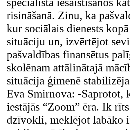
speciālista iesaistīšanos k
risināšanā. Zinu, ka pašval
kur sociālais dienests kopā
situāciju un, izvērtējot se
pašvaldības finansētus palī
skolēnam attālinātajā mācī
situācija ģimenē stabilizēja
Eva Smirnova: -Saprotot, 
iestājās “Zoom” ēra. Ik rīt
dzīvokli, meklējot labāko in