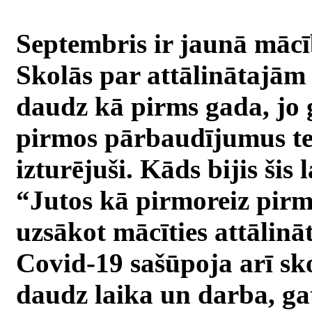
Septembris ir jaunā mācī
Skolās par attālinātajām
daudz kā pirms gada, jo g
pirmos pārbaudījumus te
izturējuši. Kāds bijis šis 
“Jutos kā pirmoreiz pirm
uzsākot mācīties attālināt
Covid-19 sašūpoja arī sko
daudz laika un darba, g