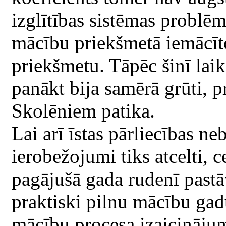
izglītības sistēmas problēm
mācību priekšmetā iemācīto
priekšmetu. Tāpēc šinī lai
panākt bija samērā grūti, p
Skolēniem patika.
Lai arī īstas pārliecības ne
ierobežojumi tiks atcelti, 
pagājušā gada rudenī pastā
praktiski pilnu mācību gad
mācību procesa izaicināju