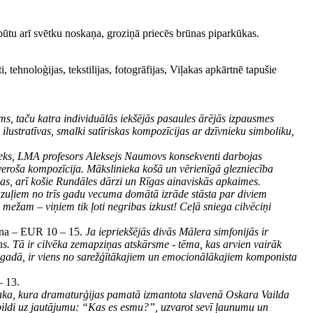
būtu arī svētku noskaņa, groziņā priecēs brūnas piparkūkas.
hnoloģijas, tekstilijas, fotogrāfijas, Viļakas apkārtnē tapušie
ms, taču katra individuālās iekšējās pasaules ārējās izpausmes
ilustratīvas, smalki satīriskas kompozīcijas ar dzīvnieku simboliku,
eks, LMA profesors Aleksejs Naumovs konsekventi darbojas
 tveroša kompozīcija. Mākslinieka košā un vērienīgā glezniecība
vas, arī košie Rundāles dārzi un Rīgas ainaviskās apkaimes.
zuļiem no trīs gadu vecuma domātā izrāde stāsta par diviem
i mežam – viņiem tik ļoti negribas izkust! Ceļā sniega cilvēciņi
cena – EUR 10 – 15.
Ja iepriekšējās divās Mālera simfonijās ir
ins. Tā ir cilvēka zemapziņas atskārsme - tēma, kas arvien vairāk
86.gadā, ir viens no sarežģītākajiem un emocionālākajiem komponista
– 13.
aka, kura dramaturģijas pamatā izmantota slavenā Oskara Vailda
bildi uz jautājumu: “Kas es esmu?”, uzvarot sevī ļaunumu un