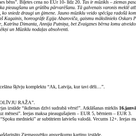
nes bēns”. Biļetes cena no EUr 10- līdz 20.
Tas ir mūzikls – ziemas pa
vēka pieaugšanu un grūtību pārvarēšanu. Tā galvenais varonis meklē at
tu, ko sniedz draugi un ģimene. Jauno mūziklu veido spēcīga radošā ko
tiņš Kagainis, horeogrāfe Egija Abaroviča, gaismu mākslinieks Oskars
oze, Katrīna Dimanta, Annija Putniņa, bet Zvaigznes bērna lomu atvei
zēkņi un Mūziklu nodaļas absolventi.
rcelāna šķīvju komplektu “Ak, Latvija, kur tavi dēli…”.
de “OLĪVJU RAŽA”.
as izstāde “ikdienas dzīvi sudrabā vērst!”. Atklāšanas mirklis
16.janvā
uz mēnesi”. Ieejas maksa pieaugušajiem – EUR 5, bērniem – EUR 3.
 “Spoku mednieki” ar subtitriem latviešu valodā. Vecums 12+. Ieejas 
ašdarināto Ziemassvētku apsveikumu kartiņu izstāde.