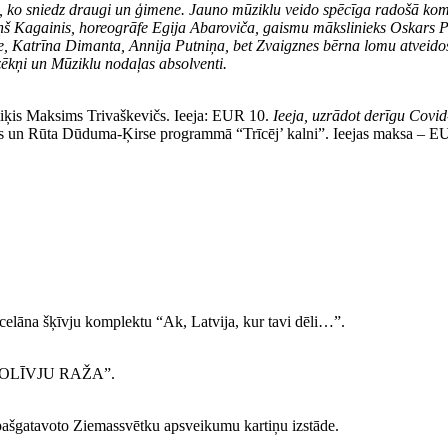
tu, ko sniedz draugi un ģimene. Jauno mūziklu veido spēcīga radošā ko
tiņš Kagainis, horeogrāfe Egija Abaroviča, gaismu mākslinieks Oskars
oze, Katrīna Dimanta, Annija Putniņa, bet Zvaigznes bērna lomu atvei
zēkņi un Mūziklu nodaļas absolventi.
miķis Maksims Trivaškevičs. Ieeja: EUR 10.
Ieeja, uzrādot derīgu Covid
ts un Rūta Dūduma-Ķirse programmā “Trīcēj’ kalni”. Ieejas maksa – E
rcelāna šķīvju komplektu “Ak, Latvija, kur tavi dēli…”.
de “OLĪVJU RAŽA”.
ašgatavoto Ziemassvētku apsveikumu kartiņu izstāde.