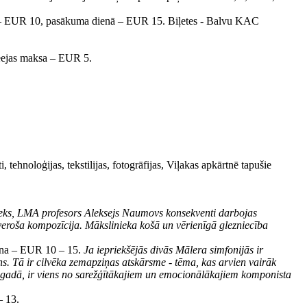
ā – EUR 10, pasākuma dienā – EUR 15. Biļetes - Balvu KAC
eejas maksa – EUR 5.
hnoloģijas, tekstilijas, fotogrāfijas, Viļakas apkārtnē tapušie
eks, LMA profesors Aleksejs Naumovs konsekventi darbojas
 tveroša kompozīcija. Mākslinieka košā un vērienīgā glezniecība
cena – EUR 10 – 15.
Ja iepriekšējās divās Mālera simfonijās ir
ins. Tā ir cilvēka zemapziņas atskārsme - tēma, kas arvien vairāk
86.gadā, ir viens no sarežģītākajiem un emocionālākajiem komponista
– 13.