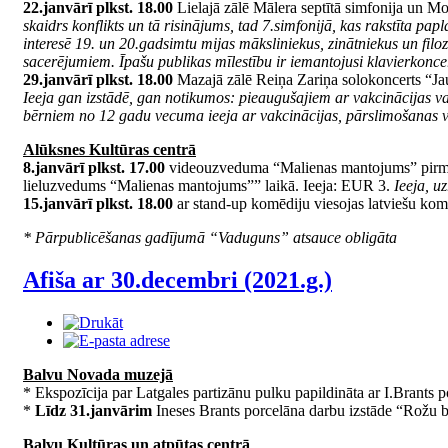
22.janvārī plkst. 18.00
Lielajā zālē Mālera septītā simfonija un 
skaidrs konflikts un tā risinājums, tad 7.simfonijā, kas rakstīta p
interesē 19. un 20.gadsimtu mijas māksliniekus, zinātniekus un fil
sacerējumiem. Īpašu publikas mīlestību ir iemantojusi klavierkoncer
29.janvārī plkst. 18.00
Mazajā zālē Reiņa Zariņa solokoncerts “Ja
Ieeja gan izstādē, gan notikumos: pieaugušajiem ar vakcinācijas v
bērniem no 12 gadu vecuma ieeja ar vakcinācijas, pārslimošanas vai t
Alūksnes Kultūras centrā
8.janvārī plkst. 17.00
videouzveduma “Malienas mantojums” pirmizr
lieluzvedums “Malienas mantojums”” laikā. Ieeja: EUR 3.
Ieeja, u
15.janvārī plkst. 18.00
ar stand-up komēdiju viesojas latviešu ko
* Pārpublicēšanas gadījumā “Vaduguns” atsauce obligāta
Afiša ar 30.decembri (2021.g.)
Balvu Novada muzejā
* Ekspozīcija par Latgales partizānu pulku papildināta ar I.Brants 
*
Līdz 31.janvārim
Ineses Brants porcelāna darbu izstāde “Rožu brok
Balvu Kultūras un atpūtas centrā