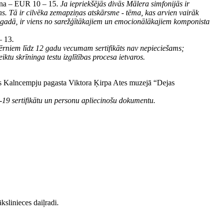
cena – EUR 10 – 15.
Ja iepriekšējās divās Mālera simfonijās ir
ins. Tā ir cilvēka zemapziņas atskārsme - tēma, kas arvien vairāk
86.gadā, ir viens no sarežģītākajiem un emocionālākajiem komponista
– 13.
bērniem līdz 12 gadu vecumam sertifikāts nav nepieciešams;
ktu skrīninga testu izglītības procesa ietvaros.
is Kalncempju pagasta Viktora Ķirpa Ates muzejā “Dejas
-19 sertifikātu un personu apliecinošu dokumentu.
kslinieces daiļradi.