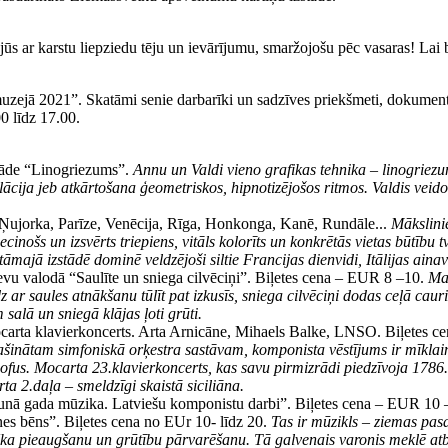
ūs ar karstu liepziedu tēju un ievārījumu, smaržojošu pēc vasaras! Lai 
jā 2021”. Skatāmi senie darbarīki un sadzīves priekšmeti, dokumenti, te
0 līdz 17.00.
tāde “Linogriezums”.
Annu un Valdi vieno grafikas tehnika – linogriezu
ācija jeb atkārtošana ģeometriskos, hipnotizējošos ritmos. Valdis veido 
Ņujorka, Parīze, Venēcija, Rīga, Honkonga, Kanē, Rundāle...
Mākslini
cinošs un izsvērts triepiens, vitāls kolorīts un konkrētās vietas būtību
majā izstādē dominē veldzējoši siltie Francijas dienvidi, Itālijas aina
ievu valodā “Saulīte un sniega cilvēciņi”. Biļetes cena – EUR 8 –10.
Ma
dz ar saules atnākšanu tūlīt pat izkusīs, sniega cilvēciņi dodas ceļā caur
salā un sniegā klājas ļoti grūti.
ocarta klavierkoncerts. Arta Arnicāne, Mihaels Balke, LNSO. Biļetes 
aplašinātam simfoniskā orķestra sastāvam, komponista vēstījums ir mīkla
ozofus. Mocarta 23.klavierkoncerts, kas savu pirmizrādi piedzīvoja 17
ta 2.daļa – smeldzīgi skaistā siciliāna.
unā gada mūzika. Latviešu komponistu darbi”. Biļetes cena – EUR 10 
es bēns”. Biļetes cena no EUr 10- līdz 20.
Tas ir mūzikls – ziemas pas
vēka pieaugšanu un grūtību pārvarēšanu. Tā galvenais varonis meklē at