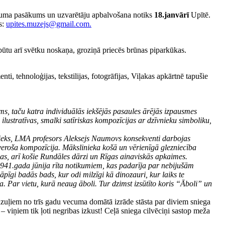
ma pasākums un uzvarētāju apbalvošana notiks
18.janvārī
Upītē.
s:
upites.muzejs@gmail.com
.
būtu arī svētku noskaņa, groziņā priecēs brūnas piparkūkas.
ti, tehnoloģijas, tekstilijas, fotogrāfijas, Viļakas apkārtnē tapušie
ms, taču katra individuālās iekšējās pasaules ārējās izpausmes
ilustratīvas, smalki satīriskas kompozīcijas ar dzīvnieku simboliku,
ieks, LMA profesors Aleksejs Naumovs konsekventi darbojas
 tveroša kompozīcija. Mākslinieka košā un vērienīgā glezniecība
vas, arī košie Rundāles dārzi un Rīgas ainaviskās apkaimes.
a 1941.gada jūnija rīta notikumiem, kas padarīja par nebijušām
pīgi badās bads, kur odi milzīgi kā dinozauri, kur laiks te
a. Par vietu, kurā neaug āboli. Tur dzimst izsūtīto koris “Āboli” un
azuļiem no trīs gadu vecuma domātā izrāde stāsta par diviem sniega
 – viņiem tik ļoti negribas izkust! Ceļā sniega cilvēciņi sastop meža