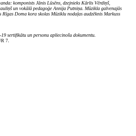
manda: komponists Jānis Lūsēns, dzejnieks Kārlis Vērdiņš,
 Pauliņš un vokālā pedagoģe Annija Putniņa. Mūzikla galvenajās
dos Rīgas Doma kora skolas Mūziklu nodaļas audzēknis Markuss
-19 sertifikātu un personu apliecinošu dokumentu.
UR 7.