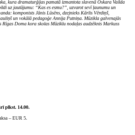
saka, kura dramaturģijas pamatā izmantota slavenā Oskara Vailda
bildi uz jautājumu: “Kas es esmu?”, uzvarot sevī ļaunumu un
manda: komponists Jānis Lūsēns, dzejnieks Kārlis Vērdiņš,
 Pauliņš un vokālā pedagoģe Annija Putniņa. Mūzikla galvenajās
dos Rīgas Doma kora skolas Mūziklu nodaļas audzēknis Markuss
rī plkst. 14.00.
maksa – EUR 5.