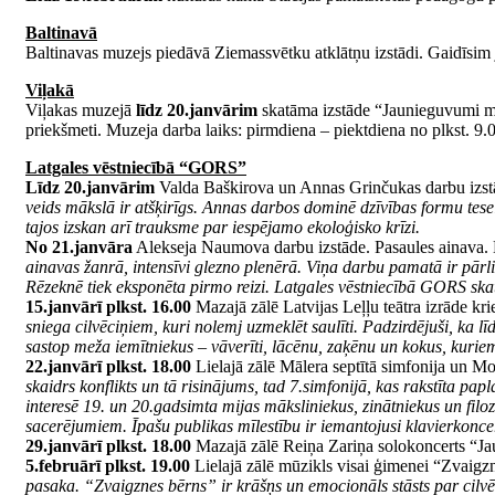
Baltinavā
Baltinavas muzejs piedāvā Ziemassvētku atklātņu izstādi. Gaidīsim j
Viļakā
Viļakas muzejā
līdz 20.janvārim
skatāma izstāde “Jaunieguvumi muze
priekšmeti. Muzeja darba laiks: pirmdiena – piektdiena no plkst. 9.0
Latgales vēstniecībā “GORS”
Līdz 20.janvārim
Valda Baškirova un Annas Grinčukas darbu izs
veids mākslā ir atšķirīgs. Annas darbos dominē dzīvības formu tesel
tajos izskan arī trauksme par iespējamo ekoloģisko krīzi.
No 21.janvāra
Alekseja Naumova darbu izstāde. Pasaules ainava. 
ainavas žanrā, intensīvi glezno plenērā. Viņa darbu pamatā ir pārlie
Rēzeknē tiek eksponēta pirmo reizi. Latgales vēstniecībā GORS skatā
15.janvārī plkst. 16.00
Mazajā zālē Latvijas Leļļu teātra izrāde kr
sniega cilvēciņiem, kuri nolemj uzmeklēt saulīti. Padzirdējuši, ka lī
sastop meža iemītniekus – vāverīti, lācēnu, zaķēnu un kokus, kuriem 
22.janvārī plkst. 18.00
Lielajā zālē Mālera septītā simfonija un M
skaidrs konflikts un tā risinājums, tad 7.simfonijā, kas rakstīta p
interesē 19. un 20.gadsimta mijas māksliniekus, zinātniekus un fil
sacerējumiem. Īpašu publikas mīlestību ir iemantojusi klavierkoncer
29.janvārī plkst. 18.00
Mazajā zālē Reiņa Zariņa solokoncerts “Ja
5.februārī plkst. 19.00
Lielajā zālē mūzikls visai ģimenei “Zvaigzn
pasaka. “Zvaigznes bērns” ir krāšņs un emocionāls stāsts par cil