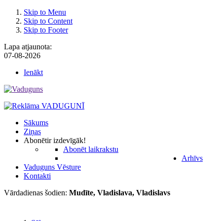
Skip to Menu
Skip to Content
Skip to Footer
Lapa atjaunota:
07-08-2026
Ienākt
Sākums
Ziņas
Abonēt
ir izdevīgāk!
Abonēt laikrakstu
Arhīvs
Vaduguns Vēsture
Kontakti
Vārdadienas šodien:
Mudīte, Vladislava, Vladislavs