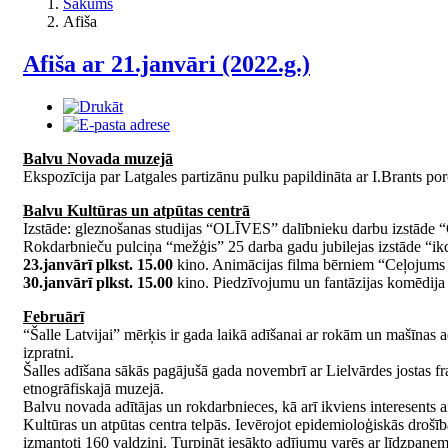
Sākums
Afiša
Afiša ar 21.janvāri (2022.g.)
Balvu Novada muzejā
Ekspozīcija par Latgales partizānu pulku papildināta ar I.Brants po
Balvu Kultūras un atpūtas centrā
Izstāde: gleznošanas studijas “OLĪVES” dalībnieku darbu izstā
Rokdarbnieču pulciņa “mežģis” 25 darba gadu jubilejas izstāde “ikd
23.janvārī plkst. 15.00
kino. Animācijas filma bērniem “Ceļojums
30.janvārī plkst. 15.00
kino. Piedzīvojumu un fantāzijas komēdija
Februārī
“Šalle Latvijai” mērķis ir gada laikā adīšanai ar rokām un mašīnas a
izpratni.
Šalles adīšana sākās pagājušā gada novembrī ar Lielvārdes jostas f
etnogrāfiskajā muzejā.
Balvu novada adītājas un rokdarbnieces, kā arī ikviens interesents aici
Kultūras un atpūtas centra telpās. Ievērojot epidemioloģiskās drošīb
izmantoti 160 valdziņi. Turpināt iesākto adījumu varēs ar līdzpaņ