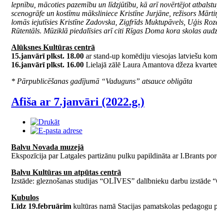
lepnību, mācoties pazemību un līdzjūtību, kā arī novērtējot atbals
scenogrāfe un kostīmu māksliniece Kristīne Jurjāne, režisors Mār
lomās iejutīsies Kristīne Zadovska, Zigfrīds Muktupāvels, Uģis R
Rūtentāls. Mūziklā piedalīsies arī citi Rīgas Doma kora skolas aud
Alūksnes Kultūras centrā
15.janvārī plkst. 18.00
ar stand-up komēdiju viesojas latviešu ko
16.janvārī plkst. 16.00
Lielajā zālē Laura Amantova džeza kvarte
* Pārpublicēšanas gadījumā “Vaduguns” atsauce obligāta
Afiša ar 7.janvāri (2022.g.)
Balvu Novada muzejā
Ekspozīcija par Latgales partizānu pulku papildināta ar I.Brants po
Balvu Kultūras un atpūtas centrā
Izstāde: gleznošanas studijas “OLĪVES” dalībnieku darbu izstā
Kubulos
Līdz 19.februārim
kultūras namā Stacijas pamatskolas pedagogu p