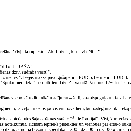
rcelāna šķīvju komplektu “Ak, Latvija, kur tavi dēli…”.
de “OLĪVJU RAŽA”.
ienas dzīvi sudrabā vērst!”.
 uz mēnesi”. Ieejas maksa pieaugušajiem – EUR 5, bērniem – EUR 3.
 “Spoku mednieki” ar subtitriem latviešu valodā. Vecums 12+. Ieejas 
dīšanas tehnikā radīt unikālu adījumu – šalli, kas atspoguļotu visas Lat
ragmentu, tā ceļo un ceļos pa visiem novadiem, lai noslēgumā tiktu eksp
nāts piedalīties šajā adīšanas stafetē “Šalle Latvijai”. Visi, kuri vēlas ie
as noteikumus, aicinām iepriekš pieteikties un vienoties par ērtāko laik
emto dziju, adījuma biezuma specifika ir 300 līdz 500 m uz 100 gramie