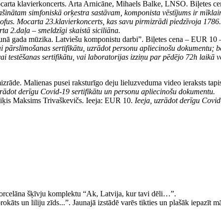
Mocarta klavierkoncerts. Arta Arnicāne, Mihaels Balke, LNSO. Biļetes 
aplašinātam simfoniskā orķestra sastāvam, komponista vēstījums ir mīkla
ozofus. Mocarta 23.klavierkoncerts, kas savu pirmizrādi piedzīvoja 17
ta 2.daļa – smeldzīgi skaistā siciliāna.
unā gada mūzika. Latviešu komponistu darbi”. Biļetes cena – EUR 10 
ai pārslimošanas sertifikātu, uzrādot personu apliecinošu dokumentu; 
estēšanas sertifikātu, vai laboratorijas izziņu par pēdējo 72h laikā vei
āde. Malienas pusei raksturīgo deju lieluzveduma video ieraksts tap
zrādot derīgu Covid-19 sertifikātu un personu apliecinošu dokumentu.
miķis Maksims Trivaškevičs. Ieeja: EUR 10.
Ieeja, uzrādot derīgu Covid
porcelāna šķīvju komplektu “Ak, Latvija, kur tavi dēli…”.
āts un liliju zīds...”. Jaunajā izstādē varēs tikties un plašāk iepazīt mā