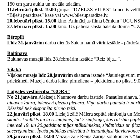
150 cm garu auklu un metāla adatām.
11.februārī plkst. 19.00
grupas “DZELZS VILKS” koncerts veltīts 
“Biļešu paradīzes” kasē vai www.bilesuparadize.lv.
20.februārī plkst. 15.00
kino. Animācijas filma bērniem “UGUNS
27.februārī plkst. 15.00
kino. Uz patiesa stāsta balstīta drāma 
Bērzpilī
Līdz 31.janvārim
darba dienās Saietu namā vitrīnizstāde - pārdoš
Baltinavā
Baltinavas muzejā līdz 28.februārim izstāde “Reiz bija...”.
Viļakā
Viļakas muzejā
līdz 20.janvārim
skatāma izstāde “Jaunieguvumi muze
priekšmeti. Muzeja darba laiks: pirmdiena – piektdiena no plkst. 9.0
Latgales vēstniecībā “GORS”
No 21.janvāra
Alekseja Naumova darbu izstāde. Pasaules ainava. 
ainavas žanrā, intensīvi glezno plenērā. Viņa darbu pamatā ir pārlie
Rēzeknē tiek eksponēta pirmo reizi.
22.janvārī plkst. 18.00
Lielajā zālē Mālera septītā simfonija un 
skaidrs konflikts un tā risinājums, tad 7.simfonijā, kas rakstīta p
interesē 19. un 20.gadsimta mijas māksliniekus, zinātniekus un fil
sacerējumiem. Īpašu publikas mīlestību ir iemantojusi klavierkoncer
29.janvārī plkst. 18.00
Mazajā zālē Reiņa Zariņa solokoncerts “Ja