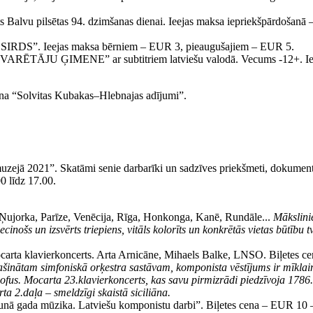
Balvu pilsētas 94. dzimšanas dienai. Ieejas maksa iepriekšpārdošan
SIRDS”. Ieejas maksa bērniem – EUR 3, pieaugušajiem – EUR 5.
“UZVARĒTĀJU ĢIMENE” ar subtitriem latviešu valodā. Vecums -12+. I
ana “Solvitas Kubakas–Hlebnajas adījumi”.
jā 2021”. Skatāmi senie darbarīki un sadzīves priekšmeti, dokumenti, te
0 līdz 17.00.
Ņujorka, Parīze, Venēcija, Rīga, Honkonga, Kanē, Rundāle...
Mākslini
cinošs un izsvērts triepiens, vitāls kolorīts un konkrētās vietas būtību
Mocarta klavierkoncerts. Arta Arnicāne, Mihaels Balke, LNSO. Biļetes 
aplašinātam simfoniskā orķestra sastāvam, komponista vēstījums ir mīkla
ozofus. Mocarta 23.klavierkoncerts, kas savu pirmizrādi piedzīvoja 17
ta 2.daļa – smeldzīgi skaistā siciliāna.
unā gada mūzika. Latviešu komponistu darbi”. Biļetes cena – EUR 10 