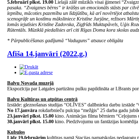
5.februārī plkst. 19.00
Lielajā zālē mūzikls visai ģimenei “Zvaigz
pasaka. “Zvaigznes bērns” ir krāšņs un emocionāls stāsts par cil
lepnību, mācoties pazemību un līdzjūtību, kā arī novērtējot atbals
scenogrāfe un kostīmu māksliniece Kristīne Jurjāne, režisors Mār
lomās iejutīsies Kristīne Zadovska, Zigfrīds Muktupāvels, Uģis R
Rūtentāls. Mūziklā piedalīsies arī citi Rīgas Doma kora skolas aud
* Pārpublicēšanas gadījumā “Vaduguns” atsauce obligāta
Afiša 14.janvāri (2022.g.)
Balvu Novada muzejā
Ekspozīcija par Latgales partizānu pulku papildināta ar I.Brants po
Balvu Kultūras un atpūtas centrā
Izstāde: gleznošanas studijas “OLĪVES” dalībnieku darbu izstā
No 17.janvāra
rokdarbnieču pulciņa “mežģis” 25 darba gadu jubilej
23.janvārī plkst. 15.00
kino. Animācjas filma bērniem “Ceļojums 
30.janvārī plkst. 15.00
kino. Piedzīvojumu un fantāzijas komēdija
Kubulos
Līdz 19.februārim
kultūras namā Stacijas pamatskolas pedagogu p