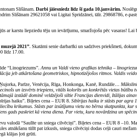
 Ontonam Slišānam.
Darbi jāiesniedz līdz šī gada 10.janvārim.
Noslēgu
drim Slišānam 29621058 vai Ligitai Spridzānei, tālr. 29868786, e-past
ūs ar karstu liepziedu tēju un ievārījumu, smaržojošu pēc vasaras! Lai 
 muzejā 2021”
. Skatāmi senie darbarīki un sadzīves priekšmeti, dokumen
0 līdz 17.00.
tāde “Linogriezums”.
Annu un Valdi vieno grafikas tehnika – linogriezu
ācija jeb atkārtošana ģeometriskos, hipnotizējošos ritmos. Valdis veido 
 Ņujorka, Parīze, Venēcija, Rīga, Honkonga, Kanē, Rundāle…
Mākslin
cinošs un izsvērts triepiens, vitāls kolorīts un konkrētās vietas būtību
majā izstādē dominē veldzējoši siltie Francijas dienvidi, Itālijas aina
bīrijas haiku”. Biļetes cena – EUR 8.
Sibīrijas haiku ir stāsts par agr
ecību krikumus. Stāsts par izsūtījumu vietu no bērna skatpunkta, kur sā
viens gads paskriet kā viena diena. Par vietu, kura novārdzina un spēcin
ievu valodā “Saulīte un sniega cilvēciņi”. Biļetes cena – EUR 8 –10. M
aules atnākšanu tūlīt pat izkusīs, sniega cilvēciņi dodas ceļā cauri mežam
ā klājas ļoti grūti.