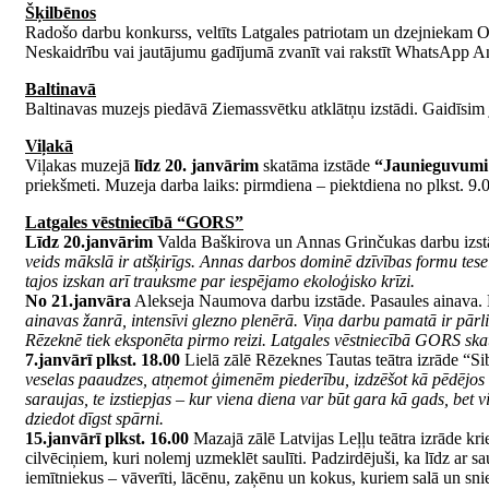
Šķilbēnos
Radošo darbu konkurss, veltīts Latgales patriotam un dzejniekam
Neskaidrību vai jautājumu gadījumā zvanīt vai rakstīt WhatsApp An
Baltinavā
Baltinavas muzejs piedāvā Ziemassvētku atklātņu izstādi. Gaidīsim j
Viļakā
Viļakas muzejā
līdz 20. janvārim
skatāma izstāde
“Jaunieguvumi
priekšmeti. Muzeja darba laiks: pirmdiena – piektdiena no plkst. 9.0
Latgales vēstniecībā “GORS”
Līdz 20.janvārim
Valda Baškirova un Annas Grinčukas darbu izs
veids mākslā ir atšķirīgs. Annas darbos dominē dzīvības formu tesel
tajos izskan arī trauksme par iespējamo ekoloģisko krīzi.
No 21.janvāra
Alekseja Naumova darbu izstāde. Pasaules ainava.
ainavas žanrā, intensīvi glezno plenērā. Viņa darbu pamatā ir pārlie
Rēzeknē tiek eksponēta pirmo reizi. Latgales vēstniecībā GORS skatā
7.janvārī plkst. 18.00
Lielā zālē Rēzeknes Tautas teātra izrāde “Si
veselas paaudzes, atņemot ģimenēm piederību, izdzēšot kā pēdējos li
saraujas, te izstiepjas – kur viena diena var būt gara kā gads, bet 
dziedot dīgst spārni.
15.janvārī plkst. 16.00
Mazajā zālē Latvijas Leļļu teātra izrāde kr
cilvēciņiem, kuri nolemj uzmeklēt saulīti. Padzirdējuši, ka līdz ar s
iemītniekus – vāverīti, lācēnu, zaķēnu un kokus, kuriem salā un snieg