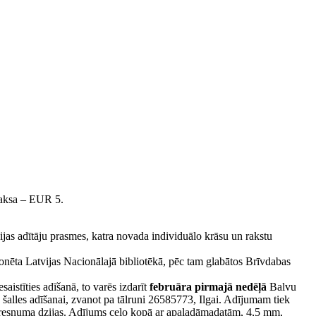
maksa – EUR 5.
vijas adītāju prasmes, katra novada individuālo krāsu un rakstu
onēta Latvijas Nacionālajā bibliotēkā, pēc tam glabātos Brīvdabas
saistīties adīšanā, to varēs izdarīt
februāra pirmajā nedēļā
Balvu
u šalles adīšanai, zvanot pa tālruni 26585773, Ilgai. Adījumam tiek
m resnuma dzijas. Adījums ceļo kopā ar apaļadāmadatām, 4,5 mm,