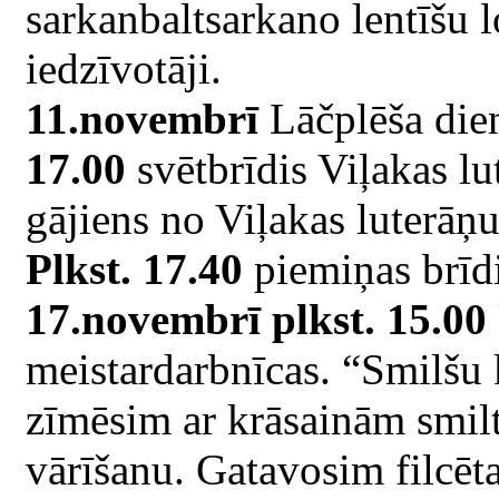
sarkanbaltsarkano lentīšu l
iedzīvotāji.
11.novembrī
Lāčplēša dien
17.00
svētbrīdis Viļakas l
gājiens no Viļakas luterāņ
Plkst. 17.40
piemiņas brīdi
17.novembrī plkst. 15.00
meistardarbnīcas. “Smilšu
zīmēsim ar krāsainām smil
vārīšanu. Gatavosim filcēta