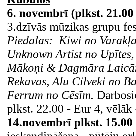
6. novembrī (plkst. 21.00 
3.dzīvās mūzikas grupu fes
Piedalās: Kiwi no Varakļān
Unknown Artist no Upītes,
Mākoņi & Dagmāra Laicān
Rekavas, Alu Cilvēki no B
Ferrum no Cēsīm.
Darbosie
plkst. 22.00 - Eur 4, vēlāk 
14.novembrī plkst. 15.00
ieskandināšana - pūtēju or