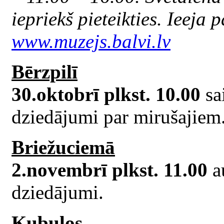
iepriekš pieteikties. Ieeja
www.muzejs.balvi.lv
Bērzpilī
30.oktobrī plkst. 10.00
sa
dziedājumi par mirušajiem
Briežuciemā
2.novembrī plkst. 11.00
a
dziedājumi.
Kubulos