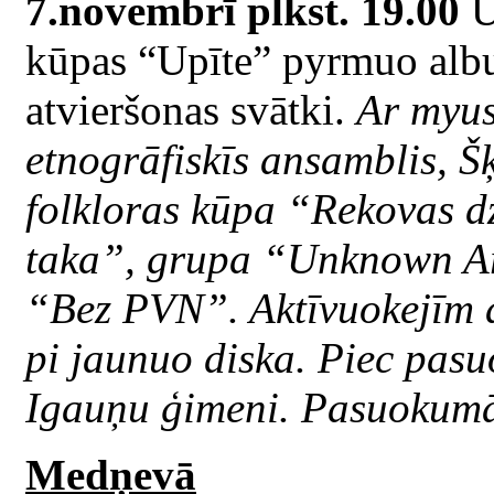
7.novembrī plkst. 19.00
U
kūpas “Upīte” pyrmuo alb
atvieršonas svātki.
Ar myus
etnogrāfiskīs ansamblis, Š
folkloras kūpa “Rekovas d
taka”, grupa “Unknown Ar
“Bez PVN”. Aktīvuokejīm ap
pi jaunuo diska. Piec pas
Igauņu ģimeni. Pasuokumā i
Medņevā