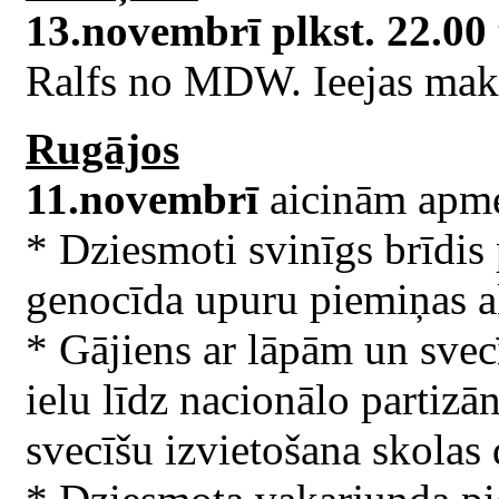
13.novembrī plkst. 22.00
Ralfs no MDW. Ieejas mak
Rugājos
11.novembrī
aicinām apme
* Dziesmoti svinīgs brīdis
genocīda upuru piemiņas 
* Gājiens ar lāpām un sve
ielu līdz nacionālo partizā
svecīšu izvietošana skolas 