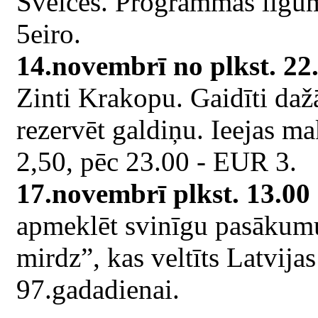
Šveices. Programmas ilgums
5eiro.
14.novembrī no plkst. 22
Zinti Krakopu. Gaidīti da
rezervēt galdiņu. Ieejas ma
2,50, pēc 23.00 - EUR 3.
17.novembrī plkst. 13.00
apmeklēt svinīgu pasākum
mirdz”, kas veltīts Latvij
97.gadadienai.