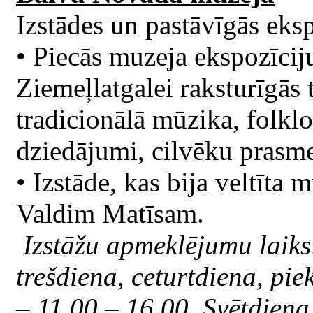
Izstādes un pastāvīgās eksp
• Piecās muzeja ekspozīcij
Ziemeļlatgalei raksturīgās 
tradicionālā mūzika, folklo
dziedājumi, cilvēku prasmes
• Izstāde, kas bija veltīt
Valdim Matīsam.
Izstāžu apmeklējumu laiks:
trešdiena, ceturtdiena, pi
– 11.00 – 16.00. Svētdien