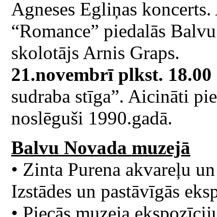
Agneses Egliņas koncerts.
“Romance” piedalās Balvu 
skolotājs Arnis Graps.
21.novembrī plkst. 18.00
sudraba stīga”. Aicināti pie
noslēguši 1990.gadā.
Balvu Novada muzejā
• Zinta Purena akvareļu un
Izstādes un pastāvīgās eksp
• Piecās muzeja ekspozīcij