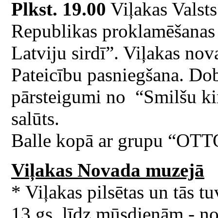
Plkst. 19.00
Viļakas Valsts
Republikas proklamēšanas 
Latviju sirdī”. Viļakas no
Pateicību pasniegšana. Do
pārsteigumi no “Smilšu ki
salūts.
Balle kopā ar grupu “OTTO
Viļakas Novada muzejā
* Viļakas pilsētas un tās t
13.gs. līdz mūsdienām - no