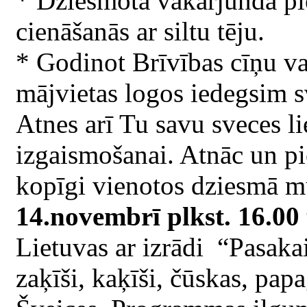
* Dziesmota vakarjunda pi
cienāšanās ar siltu tēju.
* Godinot Brīvības cīņu va
mājvietas logos iedegsim s
Atnes arī Tu savu sveces l
izgaismošanai. Atnāc un pied
kopīgi vienotos dziesmā m
14.novembrī plkst. 16.00
Lietuvas ar izrādi “Pasaka
zaķīši, kaķīši, čūskas, pa