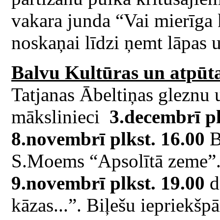
vakara junda “Vai mierīga 
noskaņai līdzi ņemt lāpas 
Balvu Kultūras un atpūta
Tatjanas Ābeltiņas gleznu 
mākslinieci
3.decembrī pl
8.novembrī plkst. 16.00
B
S.Moems “Apsolītā zeme”. 
9.novembrī plkst. 19.00
d
kāzas...”. Biļešu iepriekšp