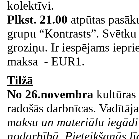
kolektīvi.
Plkst. 21.00
atpūtas pasāk
grupu “Kontrasts”. Svētku
groziņu. Ir iespējams iepri
maksa - EUR1.
Tilžā
No 26.novembra
kultūras 
radošās darbnīcas. Vadītāj
maksu un materiālu iegādi
nodarbībā. Pieteikšanās l