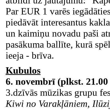
atbildi uz jautājumu: “Kāpē
Par EUR 1 varēs iegādāties 
piedāvāt interesantus kakl
un kaimiņu novadu paši atr
pasākuma ballīte, kurā spē
ieeja - brīva.
Kubulos
6. novembrī (plkst. 21.00 
3.dzīvās mūzikas grupu fes
Kiwi no Varakļāniem, Ilūzi