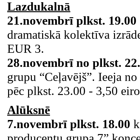
Lazdukalnā
21.novembrī plkst. 19.00
dramatiskā kolektīva izrād
EUR 3.
28.novembrī no plkst. 22
grupu “Ceļavējš”. Ieeja no 
pēc plkst. 23.00 - 3,50 eiro
Alūksnē
7.novembrī plkst. 18.00
k
producentu grupa 7” konc