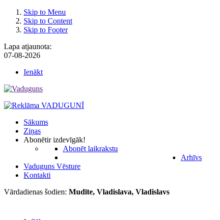
Skip to Menu
Skip to Content
Skip to Footer
Lapa atjaunota:
07-08-2026
Ienākt
Sākums
Ziņas
Abonēt
ir izdevīgāk!
Abonēt laikrakstu
Arhīvs
Vaduguns Vēsture
Kontakti
Vārdadienas šodien:
Mudīte, Vladislava, Vladislavs