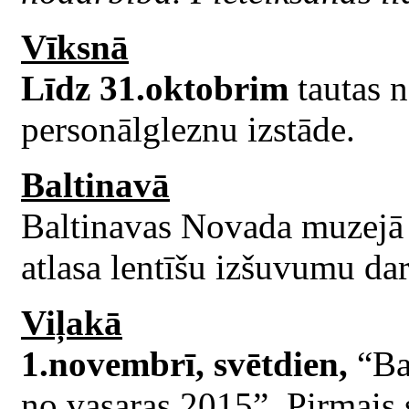
Vīksnā
Līdz 31.oktobrim
tautas 
personālgleznu izstāde.
Baltinavā
Baltinavas Novada muzejā
atlasa lentīšu izšuvumu da
Viļakā
1.novembrī, svētdien,
“Bal
no vasaras 2015”. Pirmais 