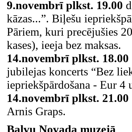
9.novembrī plkst. 19.00
d
kāzas...”. Biļešu iepriekšp
Pāriem, kuri precējušies 2
kases), ieeja bez maksas.
14.novembrī plkst. 18.00
jubilejas koncerts “Bez lie
iepriekšpārdošana - Eur 4
14.novembrī plkst. 21.00
Arnis Graps.
Balvu Novada muzejā