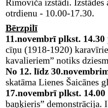
Rimoviča izstādi. Izstādes
otrdienu - 10.00-17.30.
Bērzpilī
11.novembrī plkst. 14.30
cīņu (1918-1920) karavīri
kavalieriem” notiks dziesm
No 12. līdz 30.novembri
skatāma Lienes Šaicānes gl
17.novembrī plkst. 14.00
baņķieris” demonstrācija. I