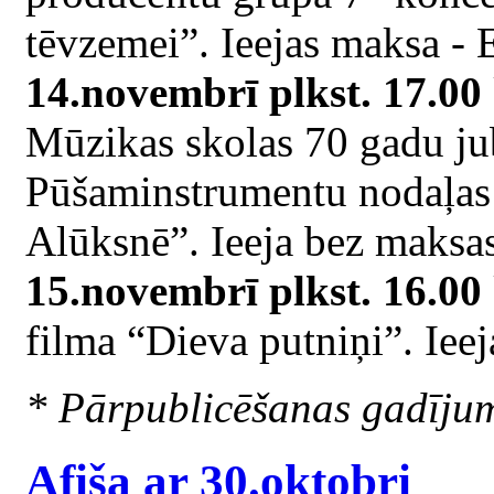
tēvzemei”. Ieejas maksa -
14.novembrī plkst. 17.00
Mūzikas skolas 70 gadu jub
Pūšaminstrumentu nodaļas 
Alūksnē”. Ieeja bez maksas
15.novembrī plkst. 16.00
filma “Dieva putniņi”. Iee
* Pārpublicēšanas gadīju
Afiša ar 30.oktobri