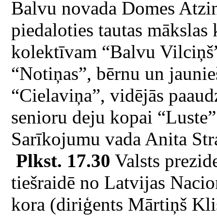
Balvu novada Domes Atzinī
piedaloties tautas mākslas
kolektīvam “Balvu Vilciņš”
“Notiņas”, bērnu un jaunie
“Cielaviņa”, vidējās paau
senioru deju kopai “Luste”
Sarīkojumu vada Anita Str
Plkst. 17.30
Valsts prezi
tiešraidē no Latvijas Naci
kora (diriģents Mārtiņš Kli