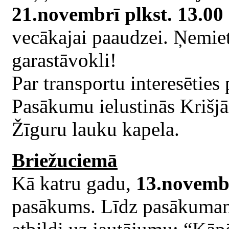
21.novembrī plkst. 13.00
vecākajai paaudzei. Ņemiet
garastāvokli!
Par transportu interesēties
Pasākumu ielustinās Krišj
Žīguru lauku kapela.
Briežuciemā
Kā katru gadu,
13.novembr
pasākums. Līdz pasākumam,