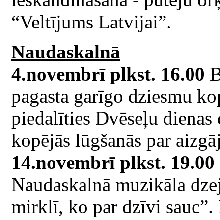
“Veltījums Latvijai”.
Naudaskalnā
4.novembrī plkst. 16.00
B
pagasta garīgo dziesmu kop
piedalīties Dvēseļu dienas
kopējās lūgšanās par aizgā
14.novembrī plkst. 19.00
Naudaskalnā muzikāla dzej
mirklī, ko par dzīvi sauc”.