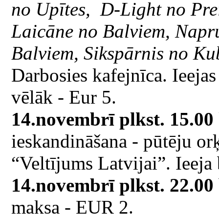
no Upītes, D-Light no Pr
Laicāne no Balviem, Napru
Balviem, Sikspārnis no Ku
Darbosies kafejnīca. Ieejas
vēlāk - Eur 5.
14.novembrī plkst. 15.00
ieskandināšana - pūtēju or
“Veltījums Latvijai”. Ieeja
14.novembrī plkst. 22.00
maksa - EUR 2.