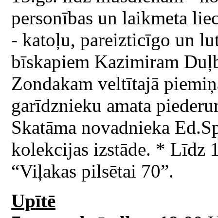
personības un laikmeta lie
- katoļu, pareizticīgo un l
bīskapiem Kazimiram Duļb
Zondakam veltītajā piemiņ
garīdznieku amata piederum
Skatāma novadnieka Ed.Spr
kolekcijas izstāde. * Līdz
“Viļakas pilsētai 70”.
Upītē