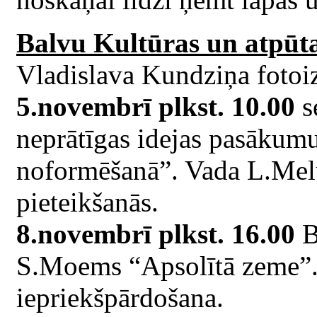
Balvu Kultūras un atpūta
Vladislava Kundziņa fotoiz
5.novembrī plkst. 10.00
s
neprātīgas idejas pasākumu
noformēšanā”. Vada L.Melu
pieteikšanās.
8.novembrī plkst. 16.00
B
S.Moems “Apsolītā zeme”. 
iepriekšpārdošana.