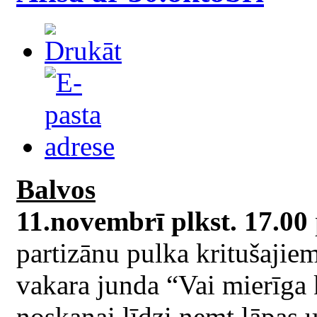
Balvos
11.novembrī plkst. 17.00
partizānu pulka kritušajie
vakara junda “Vai mierīga 
noskaņai līdzi ņemt lāpas 