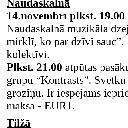
Naudaskalnā
14.novembrī plkst. 19.00
Naudaskalnā muzikāla dzej
mirklī, ko par dzīvi sauc”.
kolektīvi.
Plkst. 21.00
atpūtas pasāk
grupu “Kontrasts”. Svētku
groziņu. Ir iespējams iepri
maksa - EUR1.
Tilžā