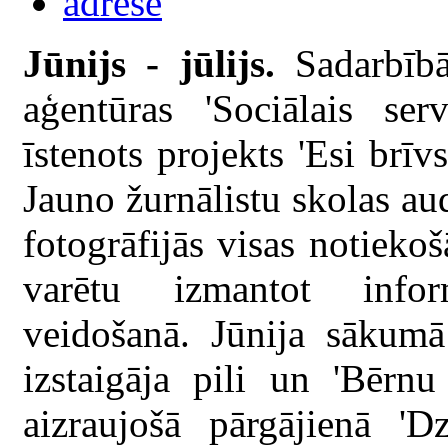
Jūnijs - jūlijs.
Sadarbībā
aģentūras 'Sociālais ser
īstenots projekts 'Esi brīv
Jauno žurnālistu skolas a
fotogrāfijās visas notiekoš
varētu izmantot inform
veidošanā. Jūnija sākumā
izstaigāja pili un 'Bērnu
aizraujošā pārgājienā 'D