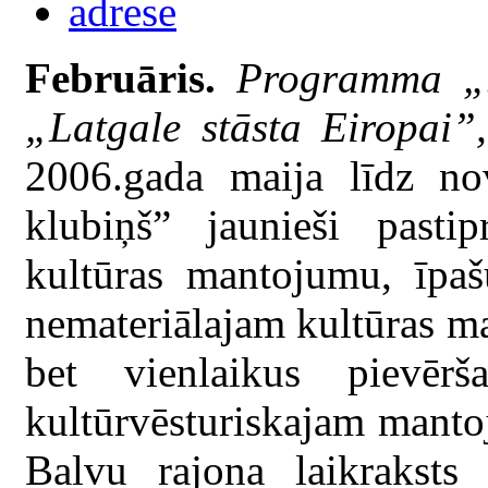
Februāris.
Programma „Ja
„Latgale stāsta Eiropai”,
2006.gada maija līdz no
klubiņš” jaunieši pastip
kultūras mantojumu, īpaš
nemateriālajam kultūras 
bet vienlaikus pievēr
kultūrvēsturiskajam manto
Balvu rajona laikraksts