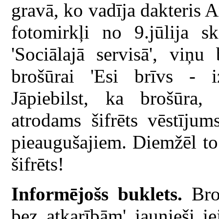
gravā, ko vadīja dakteris A
fotomirkļi no 9.jūlija sk
'Sociālajā servisā', viņu
brošūrai 'Esi brīvs - i
Jāpiebilst, ka brošūra, 
atrodams šifrēts vēstījum
pieaugušajiem. Diemžēl to a
šifrēts!
Informējošs buklets.
Broš
bez atkarībām' jaunieši i