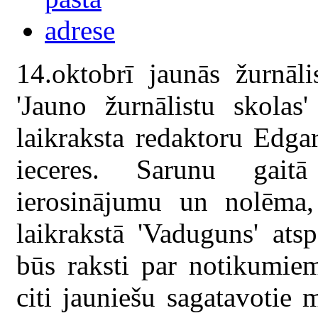
14.oktobrī jaunās žurnāli
'Jauno žurnālistu skolas
laikraksta redaktoru Edga
ieceres. Sarunu gaitā
ierosinājumu un nolēma,
laikrakstā 'Vaduguns' ats
būs raksti par notikumiem
citi jauniešu sagatavotie m