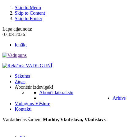
Skip to Menu
Skip to Content
Skip to Footer
Lapa atjaunota:
07-08-2026
Ienākt
Sākums
Ziņas
Abonēt
ir izdevīgāk!
Abonēt laikrakstu
Arhīvs
Vaduguns Vēsture
Kontakti
Vārdadienas šodien:
Mudīte, Vladislava, Vladislavs