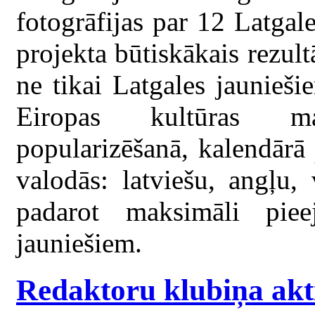
fotogrāfijas par 12 Latgal
projekta būtiskākais rezult
ne tikai Latgales jaunieši
Eiropas kultūras m
popularizēšanā, kalendārā 
valodās: latviešu, angļu,
padarot maksimāli pie
jauniešiem.
Redaktoru klubiņa akti