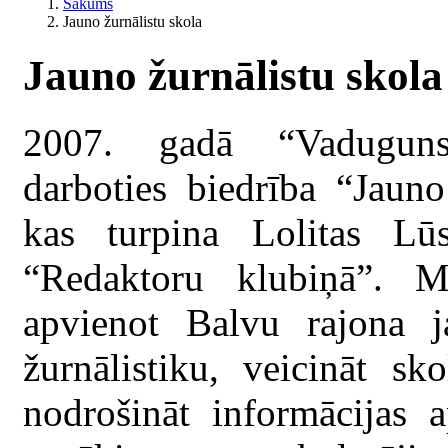
Sākums
Jauno žurnālistu skola
Jauno žurnālistu skola
2007. gadā “Vadugun
darboties biedrība “Jauno
kas turpina Lolitas Lū
“Redaktoru klubiņā”. M
apvienot Balvu rajona j
žurnālistiku, veicināt sk
nodrošināt informācijas 