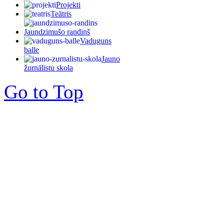
Projekti
Teātris
Jaundzimušo randiņš
Vaduguns
balle
Jauno
žurnālistu skola
Go to Top