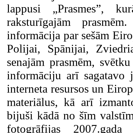
lappusi „Prasmes”, ku
raksturīgajām prasmēm.
informācija par sešām Eiro
Polijai, Spānijai, Zviedr
senajām prasmēm, svētku 
informāciju arī sagatavo j
interneta resursos un Eiro
materiālus, kā arī izmant
bijuši kādā no šīm valstīm
fotogrāfijas 2007.ga