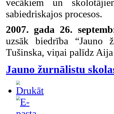
vecākiem un skolotājiem
sabiedriskajos procesos.
2007. gada 26. septembr
uzsāk biedrība “Jauno žu
Tušinska, viņai palīdz Aij
Jauno žurnālistu skola