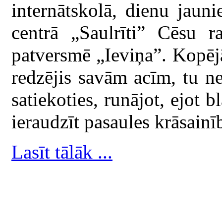
internātskolā, dienu jaun
centrā „Saulrīti” Cēsu 
patversmē „Ieviņa”. Kopējā
redzējis savām acīm, tu nes
satiekoties, runājot, ejot b
ieraudzīt pasaules krāsainī
Lasīt tālāk ...