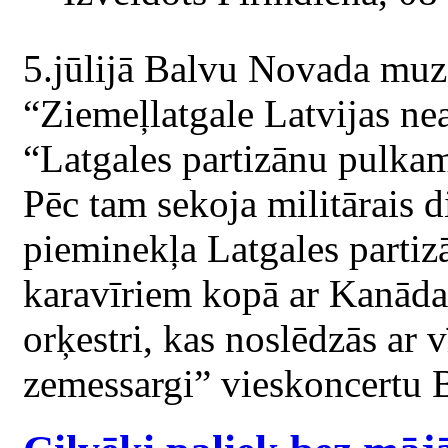
5.jūlijā Balvu Novada muze
“Ziemeļlatgale Latvijas nea
“Latgales partizānu pulkam
Pēc tam sekoja militārais di
pieminekļa Latgales partiz
karavīriem kopā ar Kanāda
orķestri, kas noslēdzās ar
zemessargi” vieskoncertu 