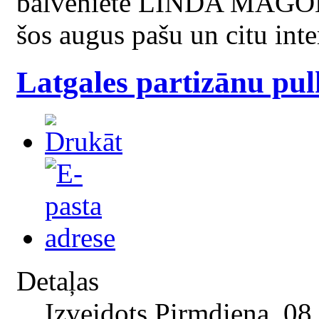
balveniete LINDA MAGONE
šos augus pašu un citu int
Latgales partizānu pu
Detaļas
Izveidots Pirmdiena, 08