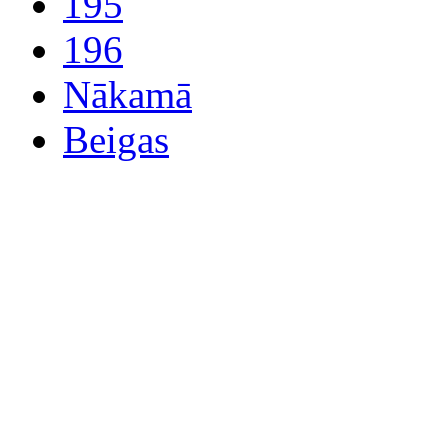
195
196
Nākamā
Beigas