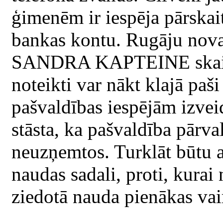
ģimenēm ir iespēja pārskai
bankas kontu. Rugāju nova
SANDRA KAPTEINE skaidro
noteikti var nākt klajā paši
pašvaldības iespējām izvei
stāsta, ka pašvaldība pārva
neuzņemtos. Turklāt būtu a
naudas sadali, proti, kura
ziedotā nauda pienākas vai