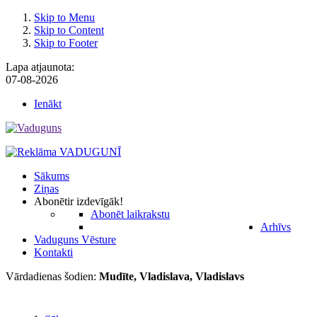
Skip to Menu
Skip to Content
Skip to Footer
Lapa atjaunota:
07-08-2026
Ienākt
Sākums
Ziņas
Abonēt
ir izdevīgāk!
Abonēt laikrakstu
Arhīvs
Vaduguns Vēsture
Kontakti
Vārdadienas šodien:
Mudīte, Vladislava, Vladislavs