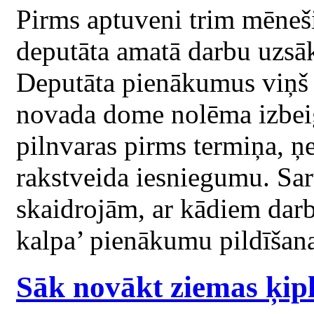
Pirms aptuveni trim mēne
deputāta amatā darbu uzs
Deputāta pienākumus viņš
novada dome nolēma izbeig
pilnvaras pirms termiņa, ņ
rakstveida iesniegumu. Sar
skaidrojām, ar kādiem darb
kalpa’ pienākumu pildīšana
Sāk novākt ziemas ķip