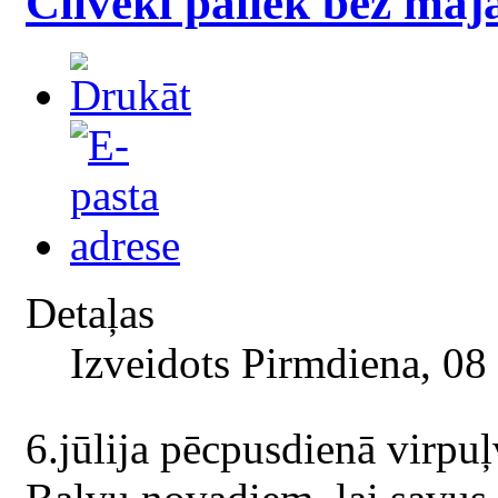
Cilvēki paliek bez mā
Detaļas
Izveidots Pirmdiena, 08
6.jūlija pēcpusdienā virpuļ