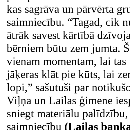
kas sagrāva un pārvērta gr
saimniecību. “Tagad, cik n
ātrāk savest kārtībā dzīvoj
bērniem būtu zem jumta. Šo
vienam momentam, lai tas v
jāķeras klāt pie kūts, lai z
lopi,” sašutuši par notikuš
Viļņa un Lailas ģimene ies
sniegt materiālu palīdzību,
saimniecību
(Lailas banka