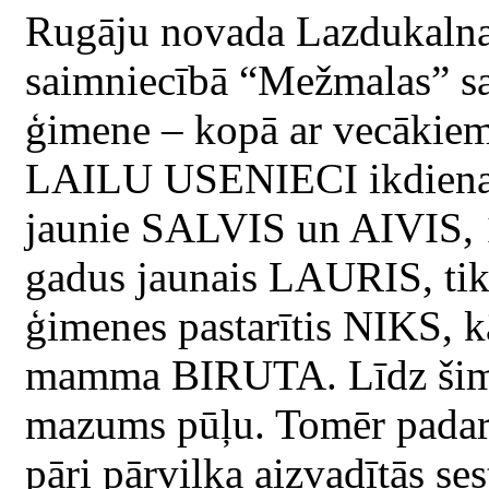
Rugāju novada Lazdukalna
saimniecībā “Mežmalas” s
ģimene – kopā ar vecākie
LAILU USENIECI ikdienas 
jaunie SALVIS un AIVIS, 
gadus jaunais LAURIS, tik
ģimenes pastarītis NIKS, k
mamma BIRUTA. Līdz šim s
mazums pūļu. Tomēr padarī
pāri pārvilka aizvadītās ses