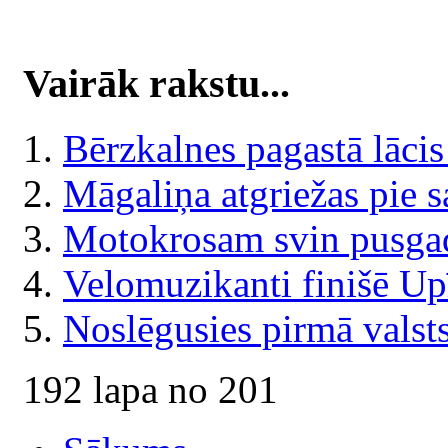
Vairāk rakstu...
Bērzkalnes pagastā lācis
Māgaliņa atgriežas pie 
Motokrosam svin pusga
Velomuzikanti finišē Up
Noslēgusies pirmā valst
192 lapa no 201