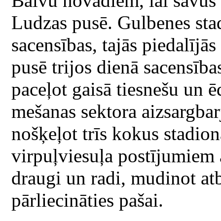
Balvu novadiem, lai savus 
Ludzas pusē. Gulbenes sta
sacensības, tajās piedalīj
pusē trijos dienā sacensība
paceļot gaisā tiesnešu un ēd
mešanas sektora aizsargbarj
nošķeļot trīs kokus stadion
virpuļviesuļa postījumiem 
draugi un radi, mudinot at
pārliecināties pašai.