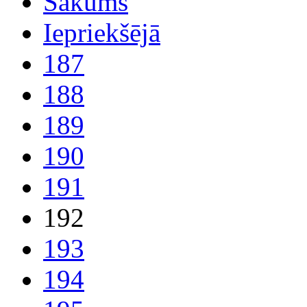
Sākums
Iepriekšējā
187
188
189
190
191
192
193
194