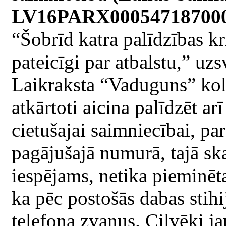
LV16PARX0005471870003, 
“Šobrīd katra palīdzības kr
pateicīgi par atbalstu,” u
Laikraksta “Vaduguns” kol
atkārtoti aicina palīdzēt arī
cietušajai saimniecībai, pa
pagājušajā numurā, tajā sk
iespējams, netika pieminēta
ka pēc postošās dabas stihi
telefona zvanus. Cilvēki ja