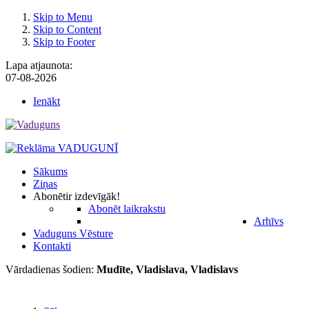
Skip to Menu
Skip to Content
Skip to Footer
Lapa atjaunota:
07-08-2026
Ienākt
Sākums
Ziņas
Abonēt
ir izdevīgāk!
Abonēt laikrakstu
Arhīvs
Vaduguns Vēsture
Kontakti
Vārdadienas šodien:
Mudīte, Vladislava, Vladislavs