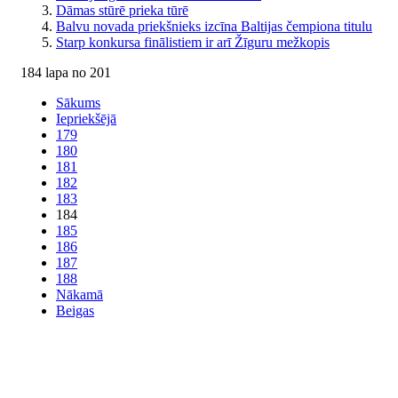
Dāmas stūrē prieka tūrē
Balvu novada priekšnieks izcīna Baltijas čempiona titulu
Starp konkursa finālistiem ir arī Žīguru mežkopis
184 lapa no 201
Sākums
Iepriekšējā
179
180
181
182
183
184
185
186
187
188
Nākamā
Beigas