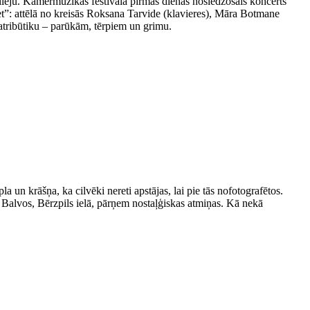
ileju. Kamermūzikas festivāla pirmās dienas noslēdzošais koncerts
t”: attēlā no kreisās Roksana Tarvide (klavieres), Māra Botmane
 atribūtiku – parūkām, tērpiem un grimu.
la un krāšņa, ka cilvēki nereti apstājas, lai pie tās nofotografētos.
i Balvos, Bērzpils ielā, pārņem nostaļģiskas atmiņas. Kā nekā