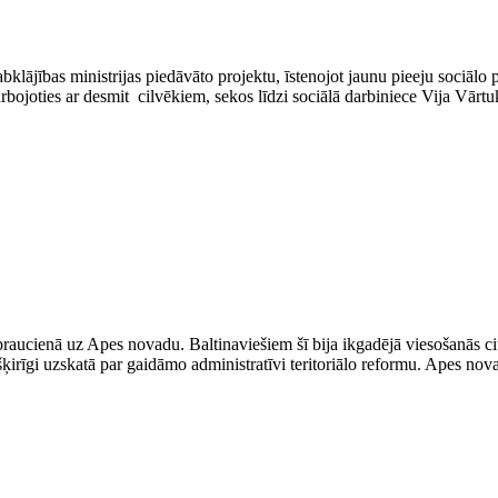
bklājības ministrijas piedāvāto projektu, īstenojot jaunu pieeju sociāl
joties ar desmit cilvēkiem, sekos līdzi sociālā darbiniece Vija Vārtuka
aucienā uz Apes novadu. Baltinaviešiem šī bija ikgadējā viesošanās citā
ču atšķirīgi uzskatā par gaidāmo administratīvi teritoriālo reformu. Apes