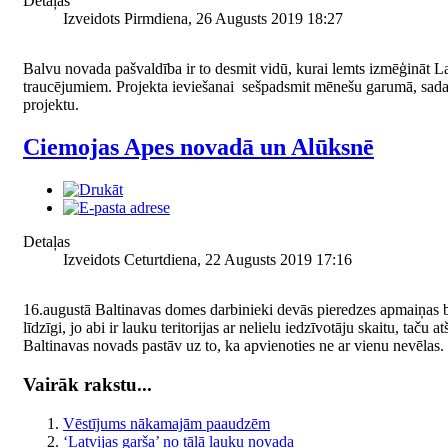
Detaļas
Izveidots Pirmdiena, 26 Augusts 2019 18:27
Balvu novada pašvaldība ir to desmit vidū, kurai lemts izmēģināt La
traucējumiem. Projekta ieviešanai sešpadsmit mēnešu garumā, sadarbo
projektu.
Ciemojas Apes novadā un Alūksnē
Detaļas
Izveidots Ceturtdiena, 22 Augusts 2019 17:16
16.augustā Baltinavas domes darbinieki devās pieredzes apmaiņas br
līdzīgi, jo abi ir lauku teritorijas ar nelielu iedzīvotāju skaitu, ta
Baltinavas novads pastāv uz to, ka apvienoties ne ar vienu nevēlas.
Vairāk rakstu...
Vēstījums nākamajām paaudzēm
‘Latvijas garša’ no tālā lauku novada