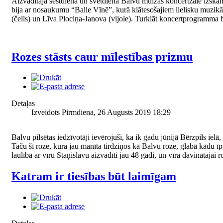
Aizvadītajā sestdienā un svētdienā Balvu muižas koncertzālē izskan
bija ar nosaukumu “Balle Vīnē”, kurā klātesošajiem lielisku muzikā
(čells) un Līva Plociņa-Janova (vijole). Turklāt koncertprogramma b
Rozes stāsts caur mīlestības prizmu
Detaļas
Izveidots Pirmdiena, 26 Augusts 2019 18:29
Balvu pilsētas iedzīvotāji ievērojuši, ka ik gadu jūnijā Bērzpils ielā
Taču šī roze, kura jau manīta tirdziņos kā Balvu roze, glabā kādu ī
laulībā ar vīru Staņislavu aizvadīti jau 48 gadi, un vīra dāvinātajai
Katram ir tiesības būt laimīgam