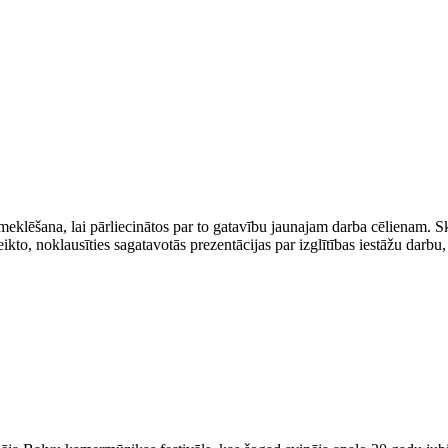
meklēšana, lai pārliecinātos par to gatavību jaunajam darba cēlienam. S
ikto, noklausīties sagatavotās prezentācijas par izglītības iestāžu darbu