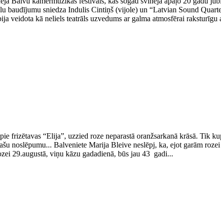
ēja Balvu kamermūzikas festivāls, kas šogad svinēja apaļo 20 gadu jub
lu baudījumu sniedza Indulis Cintiņš (vijole) un “Latvian Sound Quarte
ija veidota kā neliels teatrāls uzvedums ar galma atmosfērai raksturīgu
, pie frizētavas “Elija”, uzzied roze neparastā oranžsarkanā krāsā. Tik kup
pašu noslēpumu... Balveniete Marija Bleive neslēpj, ka, ejot garām roze
 rozei 29.augustā, viņu kāzu gadadienā, būs jau 43 gadi...