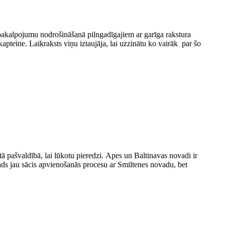
o pakalpojumu nodrošināšanā pilngadīgajiem ar garīga rakstura
pteine. Laikraksts viņu iztaujāja, lai uzzinātu ko vairāk par šo
 pašvaldībā, lai lūkotu pieredzi. Apes un Baltinavas novadi ir
 novads jau sācis apvienošanās procesu ar Smiltenes novadu, bet