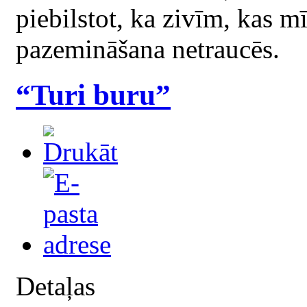
piebilstot, ka zivīm, kas m
pazemināšana netraucēs.
“Turi buru”
Detaļas