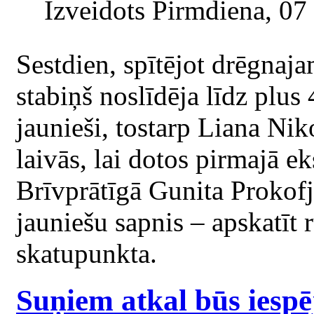
Izveidots Pirmdiena, 07
Sestdien, spītējot drēgnaj
stabiņš noslīdēja līdz plus
jaunieši, tostarp Liana Ni
laivās, lai dotos pirmajā e
Brīvprātīgā Gunita Prokofje
jauniešu sapnis – apskatīt 
skatupunkta.
Suņiem atkal būs iespē