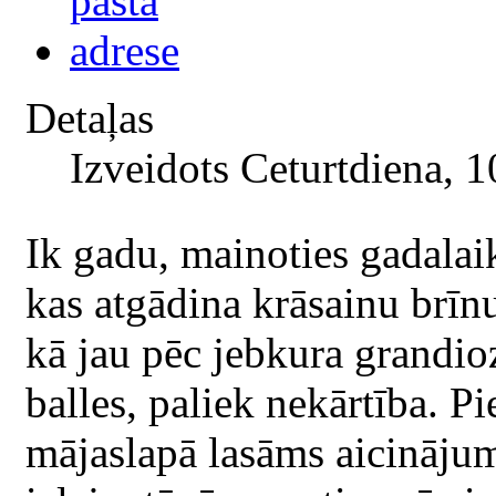
Detaļas
Izveidots Ceturtdiena, 
Ik gadu, mainoties gadalai
kas atgādina krāsainu brīn
kā jau pēc jebkura grandio
balles, paliek nekārtība. 
mājaslapā lasāms aicināju