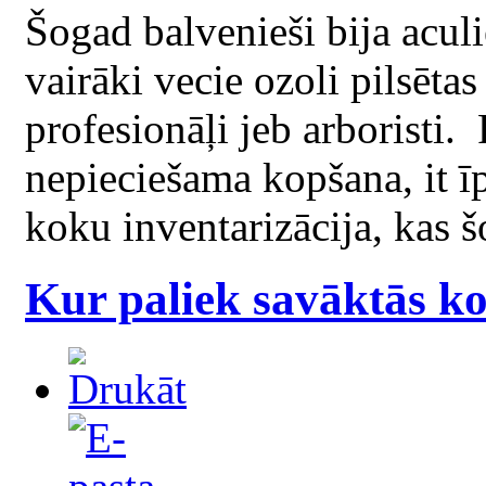
Šogad balvenieši bija aculi
vairāki vecie ozoli pilsētas
profesionāļi jeb arboristi.
nepieciešama kopšana, it īp
koku inventarizācija, kas š
Kur paliek savāktās k