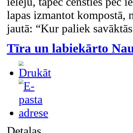
ieleju, tāpēc censties pēc i
lapas izmantot kompostā, n
jautā: “Kur paliek savāktā
Tīra un labiekārto Na
Detaļas