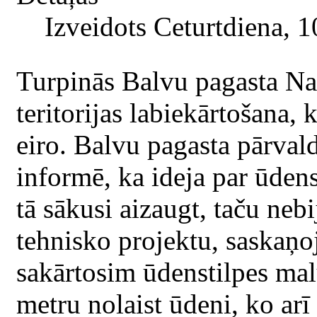
Izveidots Ceturtdiena, 
Turpinās Balvu pagasta Na
teritorijas labiekārtošana,
eiro. Balvu pagasta pārval
informē, ka ideja par ūdenst
tā sākusi aizaugt, taču neb
tehnisko projektu, saskaņoj
sakārtosim ūdenstilpes ma
metru nolaist ūdeni, ko ar