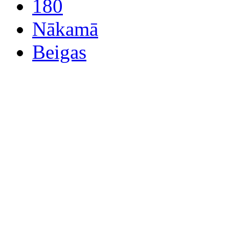
180
Nākamā
Beigas