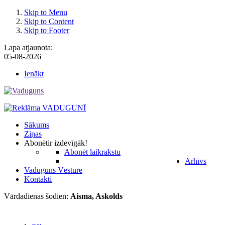
Skip to Menu
Skip to Content
Skip to Footer
Lapa atjaunota:
05-08-2026
Ienākt
Sākums
Ziņas
Abonēt
ir izdevīgāk!
Abonēt laikrakstu
Arhīvs
Vaduguns Vēsture
Kontakti
Vārdadienas šodien:
Aisma, Askolds