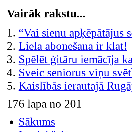
Vairāk rakstu...
“Vai sienu apķēpātājus 
Lielā abonēšana ir klāt!
Spēlēt ģitāru iemācīja k
Sveic seniorus viņu svē
Kaislībās ierautajā Rugā
176 lapa no 201
Sākums