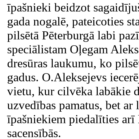
īpašnieki beidzot sagaidījuš
gada nogalē, pateicoties st
pilsētā Pēterburgā labi pa
speciālistam Oļegam Aleks
dresūras laukumu, ko pilsēt
gadus. O.Aleksejevs iecerē
vietu, kur cilvēka labākie 
uzvedības pamatus, bet ar 
īpašniekiem piedalīties arī
sacensībās.