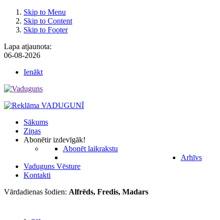
Skip to Menu
Skip to Content
Skip to Footer
Lapa atjaunota:
06-08-2026
Ienākt
Sākums
Ziņas
Abonēt
ir izdevīgāk!
Abonēt laikrakstu
Arhīvs
Vaduguns Vēsture
Kontakti
Vārdadienas šodien:
Alfrēds, Fredis, Madars