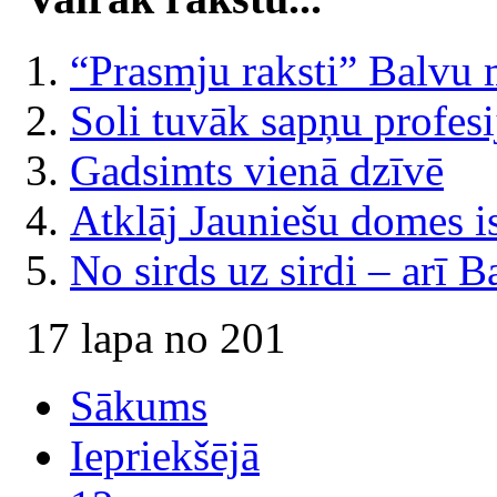
“Prasmju raksti” Balvu 
Soli tuvāk sapņu profesi
Gadsimts vienā dzīvē
Atklāj Jauniešu domes i
No sirds uz sirdi – arī B
17 lapa no 201
Sākums
Iepriekšējā