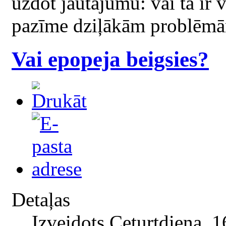
uzdot jautājumu: vai tā ir 
pazīme dziļākām problēm
Vai epopeja beigsies?
Detaļas
Izveidots Ceturtdiena, 1