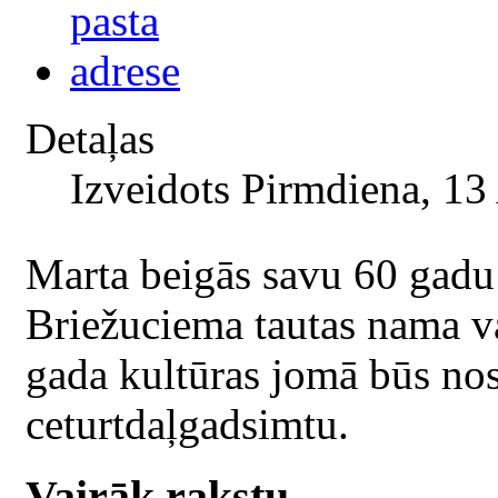
Detaļas
Izveidots Pirmdiena, 13
Marta beigās savu 60 gadu 
Briežuciema tautas nama va
gada kultūras jomā būs nos
ceturtdaļgadsimtu.
Vairāk rakstu...