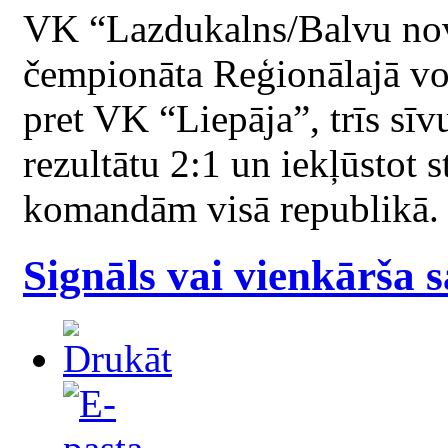
VK “Lazdukalns/Balvu no
čempionāta Reģionālajā vol
pret VK “Liepāja”, trīs sīv
rezultātu 2:1 un iekļūstot 
komandām visā republikā.
Signāls vai vienkārša 