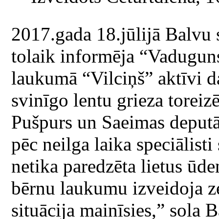
2017.gada 18.jūlijā Balvu 
tolaik informēja “Vaduguns
laukumā “Vilciņš” aktīvi da
svinīgo lentu grieza toreiz
Pušpurs un Saeimas deputā
pēc neilga laika speciālisti
netika paredzēta lietus ūde
bērnu laukumu izveidoja z
situācija mainīsies,” sola