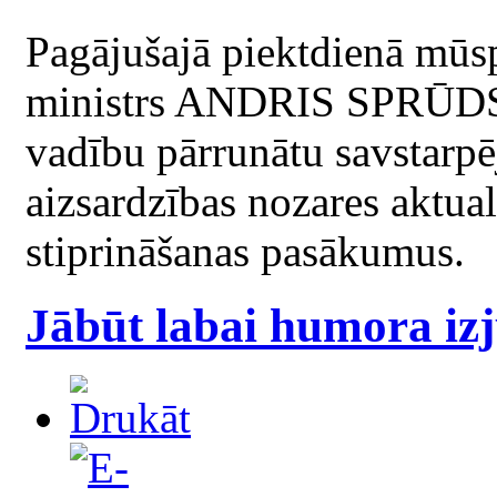
Pagājušajā piektdienā mūs
ministrs ANDRIS SPRŪDS,
vadību pārrunātu savstarpē
aizsardzības nozares aktual
stiprināšanas pasākumus.
Jābūt labai humora izj