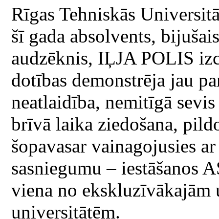
Rīgas Tehniskās Universitā
šī gada absolvents, bijušai
audzēknis, IĻJA POLIS izc
dotības demonstrēja jau pa
neatlaidība, nemitīgā sevi
brīvā laika ziedošana, pil
šopavasar vainagojusies ar 
sasniegumu – iestāšanos AS
viena no ekskluzīvākajām 
universitātēm.