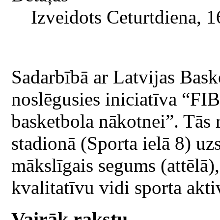
Izveidots Ceturtdiena, 1
Sadarbībā ar Latvijas Bas
noslēgusies iniciatīva “F
basketbola nākotnei”. Tās 
stadionā (Sporta ielā 8) u
mākslīgais segums (attēlā)
kvalitatīvu vidi sporta akti
Vairāk rakstu...