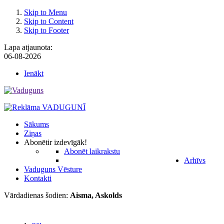
Skip to Menu
Skip to Content
Skip to Footer
Lapa atjaunota:
06-08-2026
Ienākt
Sākums
Ziņas
Abonēt
ir izdevīgāk!
Abonēt laikrakstu
Arhīvs
Vaduguns Vēsture
Kontakti
Vārdadienas šodien:
Aisma, Askolds