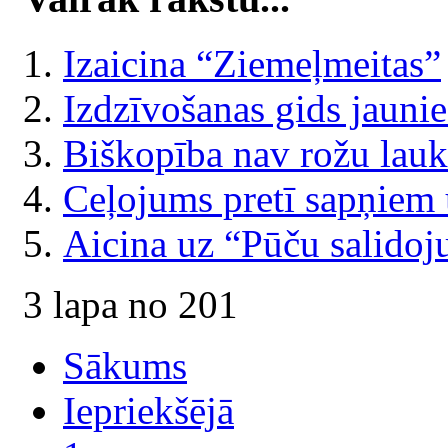
Izaicina “Ziemeļmeitas”
Izdzīvošanas gids jaunie
Biškopība nav rožu lauk
Ceļojums pretī sapņie
Aicina uz “Pūču salido
3 lapa no 201
Sākums
Iepriekšējā