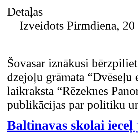
Detaļas
Izveidots Pirmdiena, 20
Šovasar iznākusi bērzpil
dzejoļu grāmata “Dvēseļu e
laikraksta “Rēzeknes Panor
publikācijas par politiku u
Baltinavas skolai ieceļ