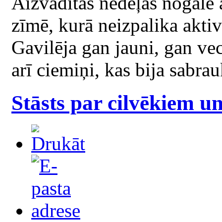
Aizvadītās nedēļas nogale 
zīmē, kurā neizpalika akt
Gavilēja gan jauni, gan ve
arī ciemiņi, kas bija sabr
Stāsts par cilvēkiem u