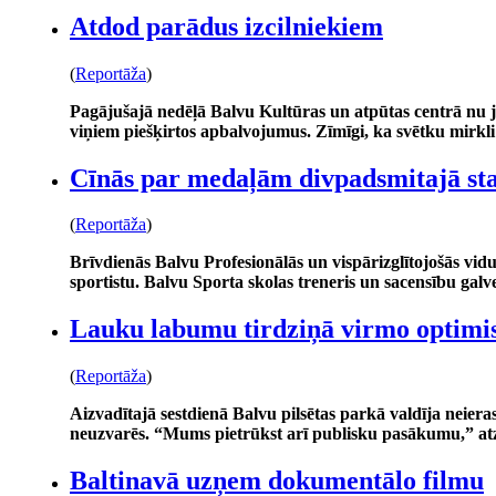
Atdod parādus izcilniekiem
(
Reportāža
)
Pagājušajā nedēļā Balvu Kultūras un atpūtas centrā nu j
viņiem piešķirtos apbalvojumus. Zīmīgi, ka svētku mirkl
Cīnās par medaļām divpadsmitajā sta
(
Reportāža
)
Brīvdienās Balvu Profesionālās un vispārizglītojošās vid
sportistu. Balvu Sporta skolas treneris un sacensību galv
Lauku labumu tirdziņā virmo optimi
(
Reportāža
)
Aizvadītajā sestdienā Balvu pilsētas parkā valdīja neiera
neuzvarēs. “Mums pietrūkst arī publisku pasākumu,” at
Baltinavā uzņem dokumentālo filmu