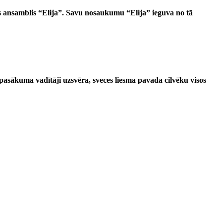
is ansamblis “Elija”. Savu nosaukumu “Elija” ieguva no tā
pasākuma vadītāji uzsvēra, sveces liesma pavada cilvēku visos