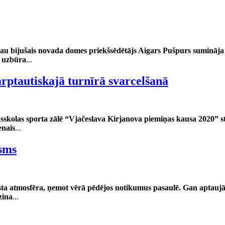
au bijušais novada domes priekšsēdētājs Aigars Pušpurs sumināja 
i uzbūra
...
rptautiskajā turnīrā svarcelšanā
usskolas sporta zālē “Vjačeslava Kirjanova piemiņas kausa 2020” st
enais
...
sms
sta atmosfēra, ņemot vērā pēdējos notikumus pasaulē. Gan aptaujāti
zina
...