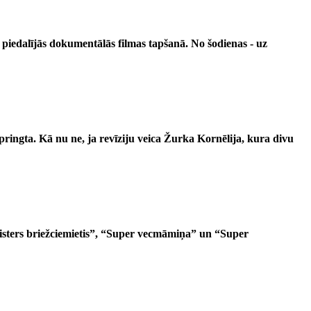
rš piedalījās dokumentālās filmas tapšanā.
No šodienas - uz
ringta. Kā nu ne, ja revīziju veica Žurka Kornēlija, kura divu
Misters briežciemietis”, “Super vecmāmiņa” un “Super