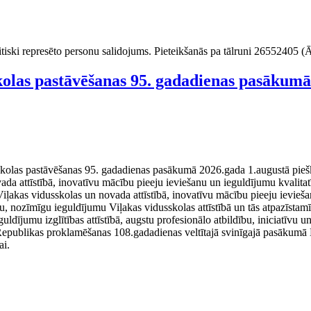
litiski represēto personu salidojums. Pieteikšanās pa tālruni 26552405 (
skolas pastāvēšanas 95. gadadienas pasākumā
las pastāvēšanas 95. gadadienas pasākumā 2026.gada 1.augustā piešķirt 
a attīstībā, inovatīvu mācību pieeju ieviešanu un ieguldījumu kvalitatī
akas vidusskolas un novada attīstībā, inovatīvu mācību pieeju ieviešanu 
ību, nozīmīgu ieguldījumu Viļakas vidusskolas attīstībā un tās atpazīst
dījumu izglītības attīstībā, augstu profesionālo atbildību, iniciatīvu 
 Republikas proklamēšanas 108.gadadienas veltītajā svinīgajā pasākum
ai.