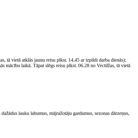
tā vietā atklās jaunu reisu plkst. 14.45 ar izpildi darba dienās);
ās mācību laikā. Tāpat slēgs reisu plkst. 06.28 no Vectilžas, tā vietā
ties dažādus lauku labumus, mājražotāju gardumus, sezonas dārzeņus,