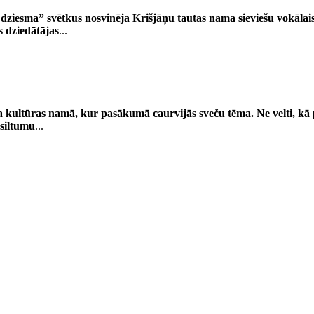
āk dziesma” svētkus nosvinēja Krišjāņu tautas nama sieviešu vokāla
s dziedātājas
...
 kultūras namā, kur pasākumā caurvijās sveču tēma. Ne velti, kā 
 siltumu
...