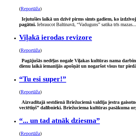
(
Reportāža
)
Iejutušies laikā un dzīvē pirms simts gadiem, ko izdzīvoj
pagātni.
Iebraucot Baltinavā, “Vaduguns” satika trīs mazas...
Viļakā ierodas revizore
(
Reportāža
)
Pagājušās nedēļas nogale Viļakas kultūras nama darbini
dienu laikā iemanījās apošņāt un nogaršot visus tur pied
“Tu esi super!”
(
Reportāža
)
Aizvadītajā sestdienā Briežuciemā valdīja jestra gaiso
vectētiņš” dalībnieki. Briežuciema kultūras pasākuma or
“... un tad atnāk dziesma”
(
Reportāža
)