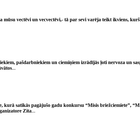
a mūsu vectēvi un vecvectēvi,- tā par sevi varēja teikt ikviens, ku
ekiem, pašdarbniekiem un ciemiņiem izrādījās ļoti nervoza un sasp
āvātos
...
tne, kurā satikās pagājušo gadu konkursu “Misis briežciemiete”, “
ganizatore Zita
...