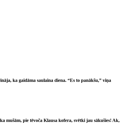
ināja, ka gaidāma saulaina diena. “Es to panākšu,” viņa
ka mušām, pie tēvoča Klausa kofera, svētki jau sākušies! Ak,