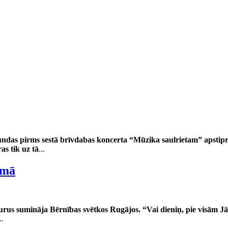
tundas pirms sestā brīvdabas koncerta “Mūzika saulrietam” apstipr
as tik uz tā
...
emā
urus sumināja Bērnības svētkos Rugājos. “Vai dieniņ, pie visām Jā
..