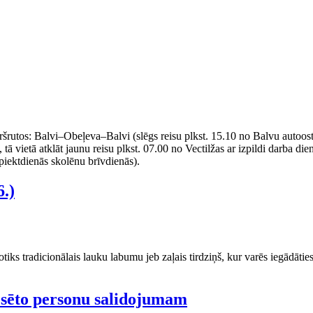
utos: Balvi–Obeļeva–Balvi (slēgs reisu plkst. 15.10 no Balvu autoostas, 
ā vietā atklāt jaunu reisu plkst. 07.00 no Vectilžas ar izpildi darba dien
 piektdienās skolēnu brīvdienās).
.)
tiks tradicionālais lauku labumu jeb zaļais tirdziņš, kur varēs iegādā
presēto personu salidojumam