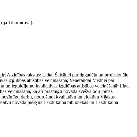
Ārija Tihomirova).
Atzinības rakstus: Lilitai Šaicānei par ilggadēju un profesionālu
vas izglītības attīstības veicināšanā; Venerandai Mednei par
un ieguldījumu kvalitatīvas izglītības attīstības veicināšanā; Līgai
amības veicināšanā, kā arī prasmīgu novada svešvalodu jomas
un nozīmīgu darbu, nodrošinot kvalitatīvu un efektīvu Viļakas
ā Balvu novadā piešķirs Lazdukalna bibliotēkas un Lazdukalna