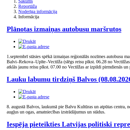
Sākums
Reportāža
Noderīga informācija
Informācija
Plānotas izmaiņas autobusu maršrutos
1.septembrī stāsies spēkā izmaiņas reģionālās nozīmes autobusu maršr
Balvi–Rekova–Upīte–Vectilža (slēgs reisu plkst. 06.28 no Vectilžas, t
atklās jaunu reisu plkst. 07.00 no Vectilžas ar izpildi pirmdienās un
Lauku labumu tirdziņš Balvos (08.08.2026
8. augustā Balvos, laukumā pie Balvu Kultūras un atpūtas centra, no
augļus un ogas, amatniecības izstrādājumus un stādus.
Iespēja pieteikties Latvijas politiski re