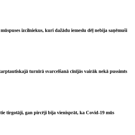
mūspuses izcilniekus, kuri dažādu iemeslu dēļ nebija saņēmuši
arptautiskajā turnīrā svarcelšanā cīnījās vairāk nekā pussimts
e tirgotāji, gan pircēji bija vienisprāt, ka Covid-19 mūs