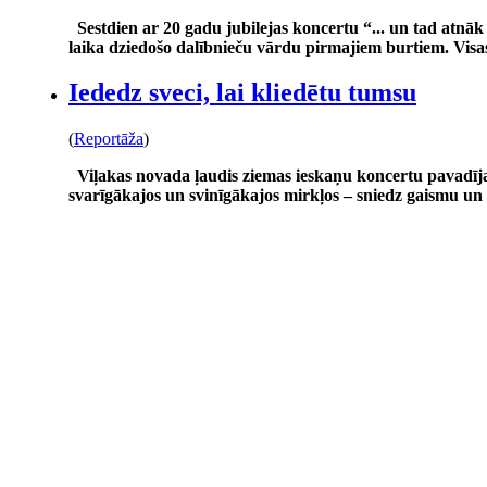
Sestdien ar 20 gadu jubilejas koncertu “... un tad atn
laika dziedošo dalībnieču vārdu pirmajiem burtiem. Visa
Iededz sveci, lai kliedētu tumsu
(
Reportāža
)
Viļakas novada ļaudis ziemas ieskaņu koncertu pavadīja
svarīgākajos un svinīgākajos mirkļos – sniedz gaismu un