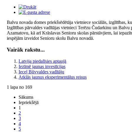
Balvu novada domes priekšsēdētāja vietniece sociālās, izglītības, k
Izglītības pārvaldes vadītājas vietnieci Terēzu Čudarkinu un Balvu 
Azamatovu, kā arī Krāslavas Senioru skolas pārstāvjiem, lai iepazīt
iespējām izveidot Senioru skolu Balvu novadā.
Vairāk rakstu...
Latvija piedalīsies aptaujā
Iezīmē jaunas investīcijas
Ieceļ Būvvaldes vadītāju
Atklās jaunus eksperimentālus reisus
1 lapa no 169
Sākums
Iepriekšējā
1
2
3
4
5