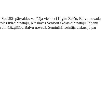
a Sociālās pārvaldes vadītāja vietnieci Ligitu Zelču, Balvu novada
olas līdzdibinātāju, Krāslavas Senioru skolas dibinātāju Tatjanu
ioru mūžizglītību Balvu novadā. Seminārā rosināja diskusiju par