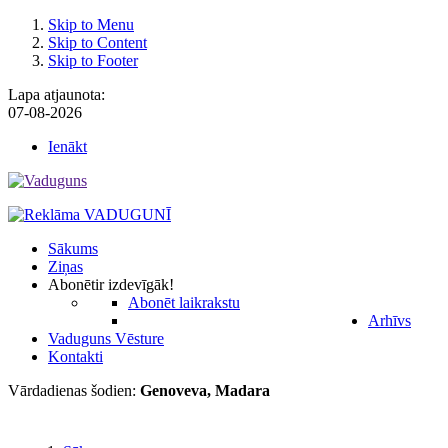
Skip to Menu
Skip to Content
Skip to Footer
Lapa atjaunota:
07-08-2026
Ienākt
Sākums
Ziņas
Abonēt
ir izdevīgāk!
Abonēt laikrakstu
Arhīvs
Vaduguns Vēsture
Kontakti
Vārdadienas šodien:
Genoveva, Madara