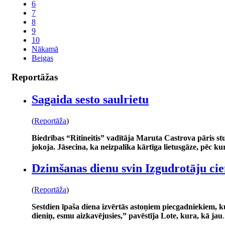
6
7
8
9
10
Nākamā
Beigas
Reportāžas
Sagaida sesto saulrietu
(
Reportāža
)
Biedrības “Ritineitis” vadītāja Maruta Castrova pāris s
jokoja. Jāsecina, ka neizpalika kārtīga lietusgāze, pēc kur
Dzimšanas dienu svin Izgudrotāju ci
(
Reportāža
)
Sestdien īpaša diena izvērtās astoņiem piecgadniekiem, k
dieniņ, esmu aizkavējusies,” pavēstīja Lote, kura, kā jau
.