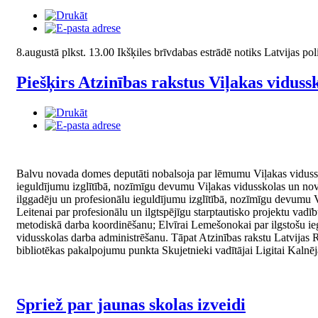
8.augustā plkst. 13.00 Ikšķiles brīvdabas estrādē notiks Latvijas po
Piešķirs Atzinības rakstus Viļakas vidus
Balvu novada domes deputāti nobalsoja par lēmumu Viļakas vidussko
ieguldījumu izglītībā, nozīmīgu devumu Viļakas vidusskolas un novad
ilggadēju un profesionālu ieguldījumu izglītībā, nozīmīgu devumu Viļ
Leitenai par profesionālu un ilgtspējīgu starptautisko projektu vad
metodiskā darba koordinēšanu; Elvīrai Lemešonokai par ilgstošu iegul
vidusskolas darba administrēšanu. Tāpat Atzinības rakstu Latvijas
bibliotēkas pakalpojumu punkta Skujetnieki vadītājai Ligitai Kalnēj
Spriež par jaunas skolas izveidi