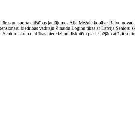
ultūras un sporta attīstības jautājumos Aija Mežale kopā ar Balvu novad
pensionāru biedrības vadītāju Zinaīdu Loginu tikās ar Latvijā Senioru sk
u Senioru skolu darbības pieredzi un diskutētu par iespējām attīstīt sen