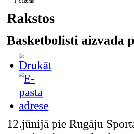
Sākums
Rakstos
Basketbolisti aizvada
12.jūnijā pie Rugāju Sport