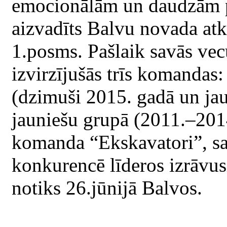
emocionālām un daudzām 
aizvadīts Balvu novada at
1.posms. Pašlaik savās ve
izvirzījušās trīs komandas
(dzimuši 2015. gadā un jaun
jauniešu grupā (2011.–201
komanda “Ekskavatori”, sa
konkurencē līderos izrāvu
notiks 26.jūnijā Balvos.