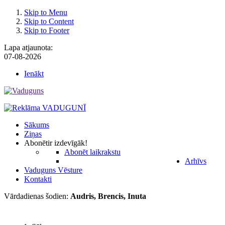
Skip to Menu
Skip to Content
Skip to Footer
Lapa atjaunota:
07-08-2026
Ienākt
Sākums
Ziņas
Abonēt
ir izdevīgāk!
Abonēt laikrakstu
Arhīvs
Vaduguns Vēsture
Kontakti
Vārdadienas šodien:
Audris, Brencis, Inuta