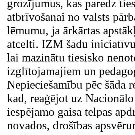
grozījumus, kas paredz tie
atbrīvošanai no valsts pār
lēmumu, ja ārkārtas apstākļ
atcelti. IZM šādu iniciatīvu
lai mazinātu tiesisko neno
izglītojamajiem un pedagog
Nepieciešamību pēc šāda r
kad, reaģējot uz Nacionālo
iespējamo gaisa telpas apd
novados, drošības apsvērum