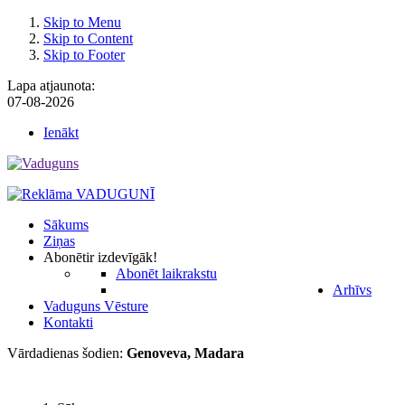
Skip to Menu
Skip to Content
Skip to Footer
Lapa atjaunota:
07-08-2026
Ienākt
Sākums
Ziņas
Abonēt
ir izdevīgāk!
Abonēt laikrakstu
Arhīvs
Vaduguns Vēsture
Kontakti
Vārdadienas šodien:
Genoveva, Madara