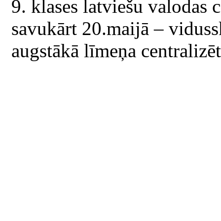
9. klases latviešu valodas 
savukārt 20.maijā – viduss
augstākā līmeņa centralizē