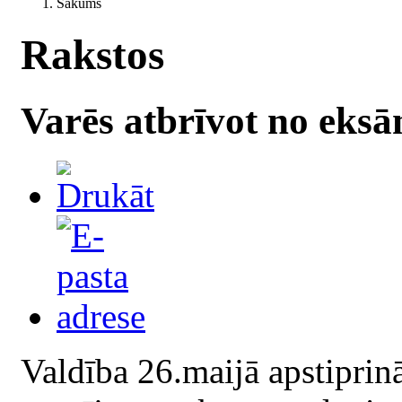
Sākums
Rakstos
Varēs atbrīvot no eks
Valdība 26.maijā apstiprin