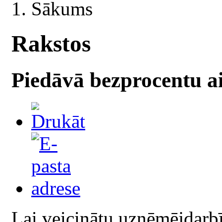
Sākums
Rakstos
Piedāvā bezprocentu 
Lai veicinātu uzņēmējdarb