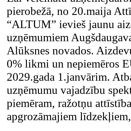
pierobežā, no 20.maija Attī
“ALTUM” ievieš jaunu ai
uzņēmumiem Augšdaugavas,
Alūksnes novados. Aizd
0% likmi un nepiemēros 
2029.gada 1.janvārim. Atb
uzņēmumu vajadzību spektr
piemēram, ražotņu attīstība
apgrozāmajiem līdzekļiem, 