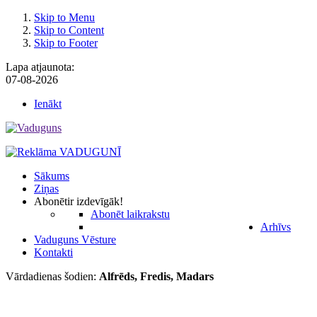
Skip to Menu
Skip to Content
Skip to Footer
Lapa atjaunota:
07-08-2026
Ienākt
Sākums
Ziņas
Abonēt
ir izdevīgāk!
Abonēt laikrakstu
Arhīvs
Vaduguns Vēsture
Kontakti
Vārdadienas šodien:
Alfrēds, Fredis, Madars