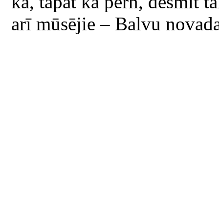
ka, tāpat kā pērn, desmit t
arī mūsējie – Balvu novada