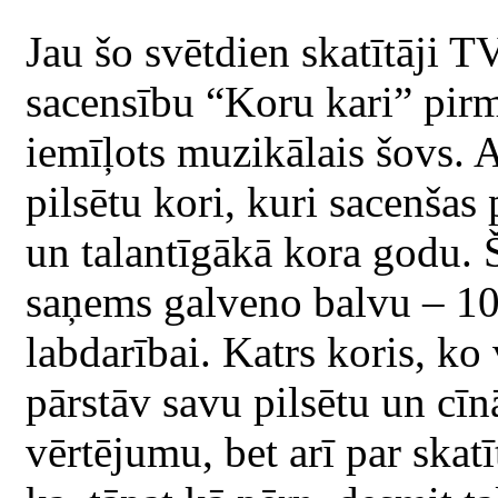
Jau šo svētdien skatītāji 
sacensību “Koru kari” pirmo
iemīļots muzikālais šovs. A
pilsētu kori, kuri sacenšas 
un talantīgākā kora godu.
saņems galveno balvu – 10 
labdarībai. Katrs koris, ko
pārstāv savu pilsētu un cīnā
vērtējumu, bet arī par skat