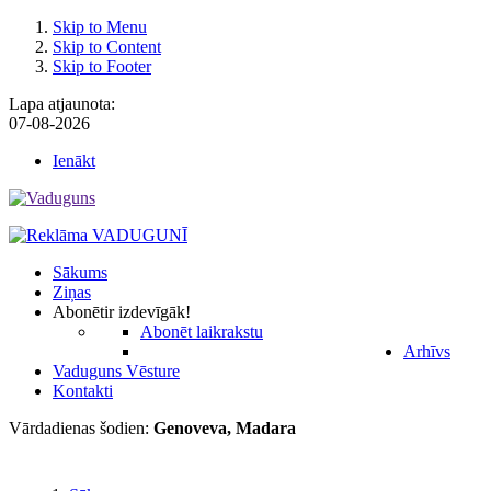
Skip to Menu
Skip to Content
Skip to Footer
Lapa atjaunota:
07-08-2026
Ienākt
Sākums
Ziņas
Abonēt
ir izdevīgāk!
Abonēt laikrakstu
Arhīvs
Vaduguns Vēsture
Kontakti
Vārdadienas šodien:
Genoveva, Madara