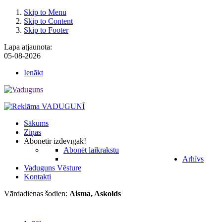
Skip to Menu
Skip to Content
Skip to Footer
Lapa atjaunota:
05-08-2026
Ienākt
Sākums
Ziņas
Abonēt
ir izdevīgāk!
Abonēt laikrakstu
Arhīvs
Vaduguns Vēsture
Kontakti
Vārdadienas šodien:
Aisma, Askolds