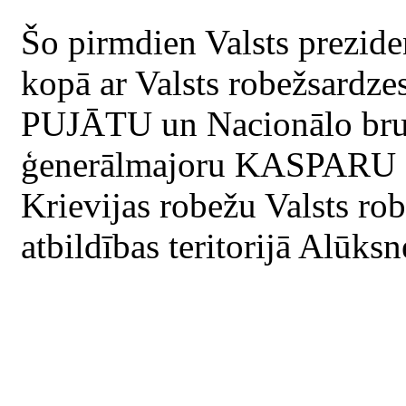
Šo pirmdien Valsts pre
kopā ar Valsts robežsardz
PUJĀTU un Nacionālo bru
ģenerālmajoru KASPARU 
Krievijas robežu Valsts ro
atbildības teritorijā Alūk