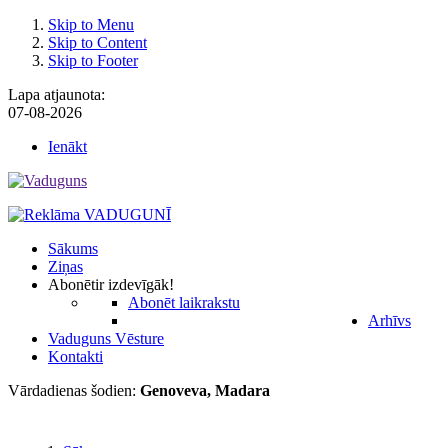
Skip to Menu
Skip to Content
Skip to Footer
Lapa atjaunota:
07-08-2026
Ienākt
Sākums
Ziņas
Abonēt
ir izdevīgāk!
Abonēt laikrakstu
Arhīvs
Vaduguns Vēsture
Kontakti
Vārdadienas šodien:
Genoveva, Madara