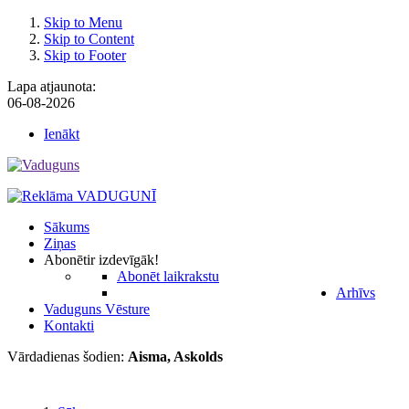
Skip to Menu
Skip to Content
Skip to Footer
Lapa atjaunota:
06-08-2026
Ienākt
Sākums
Ziņas
Abonēt
ir izdevīgāk!
Abonēt laikrakstu
Arhīvs
Vaduguns Vēsture
Kontakti
Vārdadienas šodien:
Aisma, Askolds