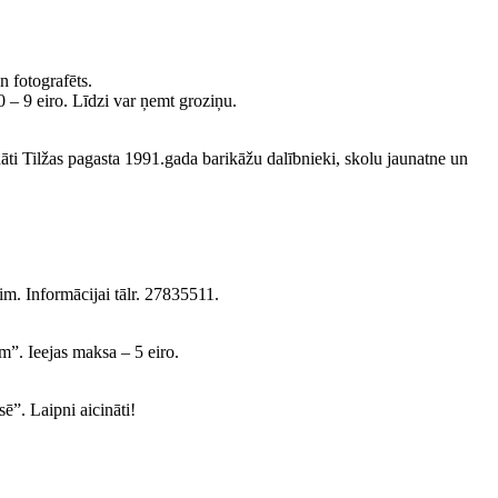
n fotografēts.
 – 9 eiro. Līdzi var ņemt groziņu.
i Tilžas pagasta 1991.gada barikāžu dalībnieki, skolu jaunatne un
im. Informācijai tālr. 27835511.
”. Ieejas maksa – 5 eiro.
ē”. Laipni aicināti!