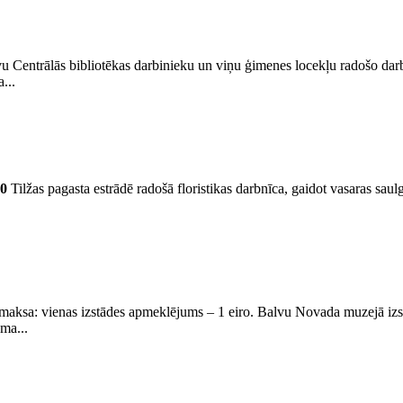
u Centrālās bibliotēkas darbinieku un viņu ģimenes locekļu radošo darb
...
00
Tilžas pagasta estrādē radošā floristikas darbnīca, gaidot vasaras saul
aksa: vienas izstādes apmeklējums – 1 eiro. Balvu Novada muzejā izst
ma...