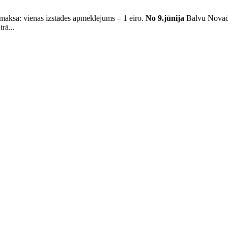
aksa: vienas izstādes apmeklējums – 1 eiro.
No 9.jūnija
Balvu Novada
rā...