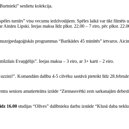
urtnieki” senlietu kolekcija.
les turnīrs” visu vecumu iedzīvotājiem. Spēles laikā var tikt filmēts u
Aināru Lipski. Ieejas maksa līdz plkst. 22.00 – 7 eiro, pēc plkst. 22.00
muzejpedagoģiskās programmas “Barikādes 45 minūtēs” ietvaros. Aicināt
lais Evaņģēlijs”. Ieejas maksa – 3 eiro, ar 3+ karti – 2 eiro.
, uzzini!”. Komandām dalību 4-5 cilvēku sastāvā pieteikt līdz 28.februār
tra senioru amatierteātra izrāde “Ziemassvētki zem sarkanajām debesīm
īdz 16.00
studijas “Olīves” dalībnieku darbu izstāde “Klusā daba neklus