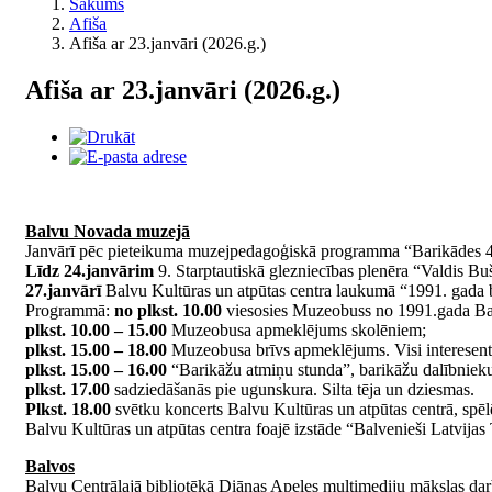
Sākums
Afiša
Afiša ar 23.janvāri (2026.g.)
Afiša ar 23.janvāri (2026.g.)
Balvu Novada muzejā
Janvārī pēc pieteikuma muzejpedagoģiskā programma “Barikādes 4
Līdz 24.janvārim
9. Starptautiskā glezniecības plenēra “Valdis Bu
27.janvārī
Balvu Kultūras un atpūtas centra laukumā “1991. gada b
Programmā:
no plkst. 10.00
viesosies Muzeobuss no 1991.gada Ba
plkst. 10.00 – 15.00
Muzeobusa apmeklējums skolēniem;
plkst. 15.00 – 18.00
Muzeobusa brīvs apmeklējums. Visi interesent
plkst. 15.00 – 16.00
“Barikāžu atmiņu stunda”, barikāžu dalībnieku 
plkst. 17.00
sadziedāšanās pie ugunskura. Silta tēja un dziesmas.
Plkst. 18.00
svētku koncerts Balvu Kultūras un atpūtas centrā, spē
Balvu Kultūras un atpūtas centra foajē izstāde “Balvenieši Latvijas 
Balvos
Balvu Centrālajā bibliotēkā Diānas Apeles multimediju mākslas dar