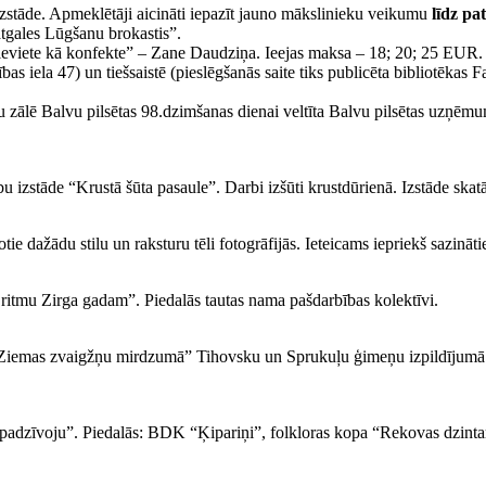
stāde. Apmeklētāji aicināti iepazīt jauno mākslinieku veikumu
līdz pa
tgales Lūgšanu brokastis”.
ieviete kā konfekte” – Zane Daudziņa. Ieejas maksa – 18; 20; 25 EUR. B
s iela 47) un tiešsaistē (pieslēgšanās saite tiks publicēta bibliotēkas 
 zālē Balvu pilsētas 98.dzimšanas dienai veltīta Balvu pilsētas uzņēmu
bu izstāde “Krustā šūta pasaule”. Darbi izšūti krustdūrienā. Izstāde ska
 dažādu stilu un raksturu tēli fotogrāfijās. Ieteicams iepriekš sazinātie
ritmu Zirga gadam”. Piedalās tautas nama pašdarbības kolektīvi.
emas zvaigžņu mirdzumā” Tihovsku un Sprukuļu ģimeņu izpildījumā. Biļ
i padzīvoju”. Piedalās: BDK “Ķipariņi”, folkloras kopa “Rekovas dzinta