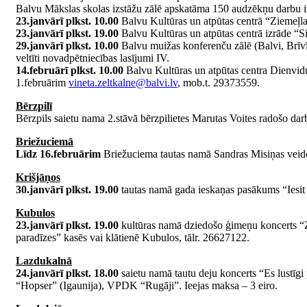
Balvu Mākslas skolas izstāžu zālē apskatāma 150 audzēkņu darbu iz
23.janvārī plkst. 10.00
Balvu Kultūras un atpūtas centrā “Ziemeļla
23.janvārī plkst. 19.00
Balvu Kultūras un atpūtas centrā izrāde “S
29.janvārī plkst. 10.00
Balvu muižas konferenču zālē (Balvi, Brīvība
veltīti novadpētniecības lasījumi IV.
14.februārī plkst. 10.00
Balvu Kultūras un atpūtas centra Dienvidu
1.februārim
vineta.zeltkalne@balvi.lv
, mob.t. 29373559.
Bērzpilī
Bērzpils saietu nama 2.stāvā bērzpilietes Marutas Voites radošo dar
Briežuciemā
Līdz 16.februārim
Briežuciema tautas namā Sandras Misiņas veidotie
Krišjāņos
30.janvārī plkst. 19.00
tautas namā gada ieskaņas pasākums “Iesit 
Kubulos
23.janvārī plkst. 19.00
kultūras namā dziedošo ģimeņu koncerts “Zi
paradīzes” kasēs vai klātienē Kubulos, tālr. 26627122.
Lazdukalnā
24.janvārī plkst. 18.00
saietu namā tautu deju koncerts “Es lustīg
“Hopser” (Igaunija), VPDK “Rugāji”. Ieejas maksa – 3 eiro.