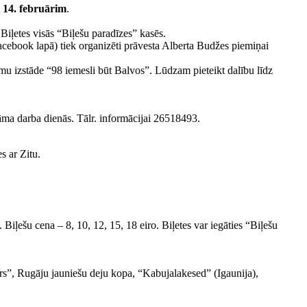
t 14. februārim
.
iļetes visās “Biļešu paradīzes” kasēs.
Facebook lapā) tiek organizēti prāvesta Alberta Budžes piemiņai
mu izstāde “98 iemesli būt Balvos”. Lūdzam pieteikt dalību līdz
tāma darba dienās. Tālr. informācijai 26518493.
s ar Zitu.
ešu cena – 8, 10, 12, 15, 18 eiro. Biļetes var iegāties “Biļešu
rs”, Rugāju jauniešu deju kopa, “Kabujalakesed” (Igaunija),