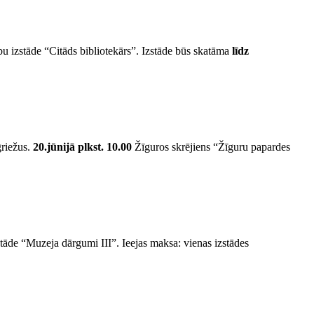
u izstāde “Citāds bibliotekārs”. Izstāde būs skatāma
līdz
griežus.
20.jūnijā plkst. 10.00
Žīguros skrējiens “Žīguru papardes
āde “Muzeja dārgumi III”. Ieejas maksa: vienas izstādes