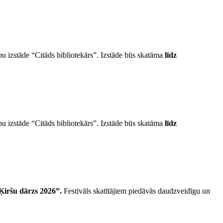
u izstāde “Citāds bibliotekārs”. Izstāde būs skatāma
līdz
u izstāde “Citāds bibliotekārs”. Izstāde būs skatāma
līdz
“Ķiršu dārzs 2026”.
Festivāls skatītājiem piedāvās daudzveidīgu un