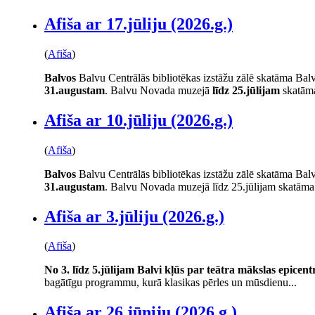
Afiša ar 17.jūliju (2026.g.)
(
Afiša
)
Balvos
Balvu Centrālās bibliotēkas izstāžu zālē skatāma Balv
31.augustam
. Balvu Novada muzejā
līdz 25.jūlijam
skatāma
Afiša ar 10.jūliju (2026.g.)
(
Afiša
)
Balvos
Balvu Centrālās bibliotēkas izstāžu zālē skatāma Balv
31.augustam
. Balvu Novada muzejā līdz 25.jūlijam skatāma.
Afiša ar 3.jūliju (2026.g.)
(
Afiša
)
No 3. līdz 5.jūlijam Balvi kļūs par teātra mākslas epicen
bagātīgu programmu, kurā klasikas pērles un mūsdienu...
Afiša ar 26.jūniju (2026.g.)