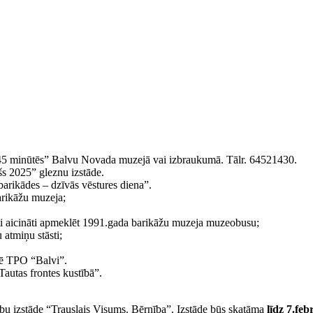
5 minūtēs” Balvu Novada muzejā vai izbraukumā. Tālr. 64521430.
šs 2025” gleznu izstāde.
arikādes – dzīvās vēstures diena”.
rikāžu muzeja;
i aicināti apmeklēt 1991.gada barikāžu muzeja muzeobusu;
atmiņu stāsti;
lē TPO “Balvi”.
Tautas frontes kustībā”.
bu izstāde “Trauslais Visums. Bērnība”. Izstāde būs skatāma
līdz 7.fe