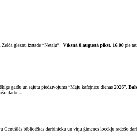
a Zelča gleznu izstāde “Netālu”.
Vīksnā
8.augustā plkst. 16.00
pie ta
šķīgs garšu un sajūtu piedzīvojums “Māju kafejnīcu dienas 2026”.
Bal
ošo darbu...
u Centrālās bibliotēkas darbinieku un viņu ģimenes locekļu radošo darb