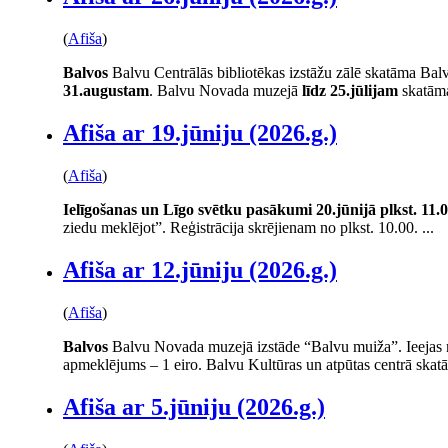
(
Afiša
)
Balvos
Balvu Centrālās bibliotēkas izstāžu zālē skatāma Balv
31.augustam
. Balvu Novada muzejā
līdz 25.jūlijam
skatāma
Afiša ar 19.jūniju (2026.g.)
(
Afiša
)
Ielīgošanas un Līgo svētku pasākumi
20.jūnijā plkst. 11.
ziedu meklējot”. Reģistrācija skrējienam no plkst. 10.00. ...
Afiša ar 12.jūniju (2026.g.)
(
Afiša
)
Balvos
Balvu Novada muzejā izstāde “Balvu muiža”. Ieejas m
apmeklējums – 1 eiro. Balvu Kultūras un atpūtas centrā skatā
Afiša ar 5.jūniju (2026.g.)