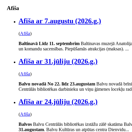
Afiša
Afiša ar 7.augustu (2026.g.)
(
Afiša
)
Baltinavā
Līdz 11. septembrim
Baltinavas muzejā Anatolij
un komandu sacensības. Piepūšamās atrakcijas (maksas). ...
Afiša ar 31.jūliju (2026.g.)
(
Afiša
)
Balvu novadā
No 22. līdz 23.augustam
Balvu novadā brīni
Centrālās bibliotēkas darbinieku un viņu ģimenes locekļu rad
Afiša ar 24.jūliju (2026.g.)
(
Afiša
)
Balvos
Balvu Centrālās bibliotēkas izstāžu zālē skatāma Balv
31.augustam
. Balvu Kultūras un atpūtas centra Dienvidu...