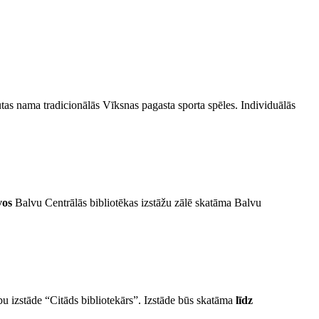
utas nama tradicionālās Vīksnas pagasta sporta spēles. Individuālās
vos
Balvu Centrālās bibliotēkas izstāžu zālē skatāma Balvu
u izstāde “Citāds bibliotekārs”. Izstāde būs skatāma
līdz