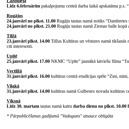
Lazdulejā
Līdz 6.februārim
pakalpojumu centrā darba laikā apskatāma p.s. “B
Rugājos
24.janvārī no plkst. 11.00
Rugāju tautas namā notiks “Dambretes spē
24.janvārī no plkst. 21.00
Rugāju tautas namā Ziemas balle kopā ar 
Tilžā
23.janvārī plkst. 14.00
Tilžas Kultūras un vēstures namā tikšanās 
citi interesenti.
Upītē
25.janvārī plkst. 17.00
NKMC “Upīte” jaunākā latviešu filma “Tumšzi
Vectilžā
31.janvārī plkst. 16.00
kultūras centrā erudīcijas spēle “Zini, mini
Viļakā
31.janvārī plkst. 14.00
kultūras namā Gulbenes novada kultūras cen
Vīksnā
Līdz 30. martam
tautas namā katru
darba dienu no plkst. 10.00 l
* Pārpublicēšanas gadījumā "Vaduguns" atsauce obligāta