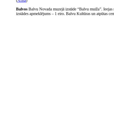
(
Afiša
)
Balvos
Balvu Novada muzejā izstāde “Balvu muiža”. Ieejas m
izstādes apmeklējums – 1 eiro. Balvu Kultūras un atpūtas cent