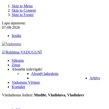
Skip to Menu
Skip to Content
Skip to Footer
Lapa atjaunota:
07-08-2026
Ienākt
Sākums
Ziņas
Abonēt
ir izdevīgāk!
Abonēt laikrakstu
Arhīvs
Vaduguns Vēsture
Kontakti
Vārdadienas šodien:
Mudīte, Vladislava, Vladislavs