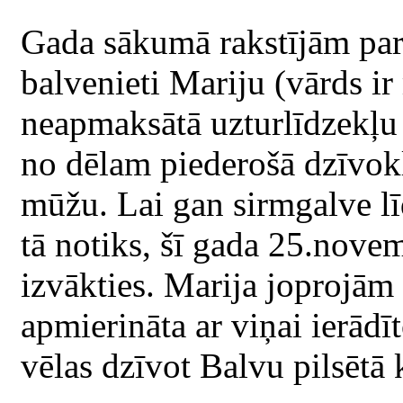
Gada sākumā rakstījām par
balvenieti Mariju (vārds ir 
neapmaksātā uzturlīdzekļu 
no dēlam piederošā dzīvokļ
mūžu. Lai gan sirmgalve lī
tā notiks, šī gada 25.nove
izvākties. Marija joprojām
apmierināta ar viņai ierādī
vēlas dzīvot Balvu pilsētā 