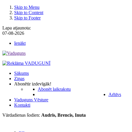
Skip to Menu
Skip to Content
Skip to Footer
Lapa atjaunota:
07-08-2026
Ienākt
Sākums
Ziņas
Abonēt
ir izdevīgāk!
Abonēt laikrakstu
Arhīvs
Vaduguns Vēsture
Kontakti
Vārdadienas šodien:
Audris, Brencis, Inuta