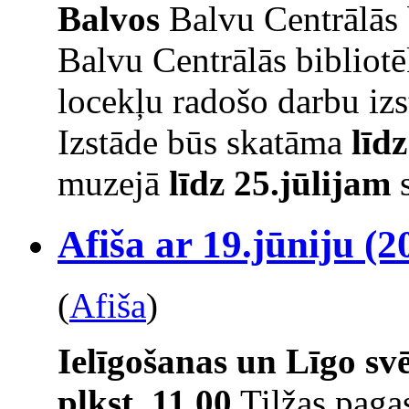
Balvos
Balvu Centrālās 
Balvu Centrālās bibliot
locekļu radošo darbu izs
Izstāde būs skatāma
līd
muzejā
līdz 25.jūlijam
s
Afiša ar 19.jūniju (2
(
Afiša
)
Ielīgošanas un Līgo s
plkst. 11.00
Tilžas pagas