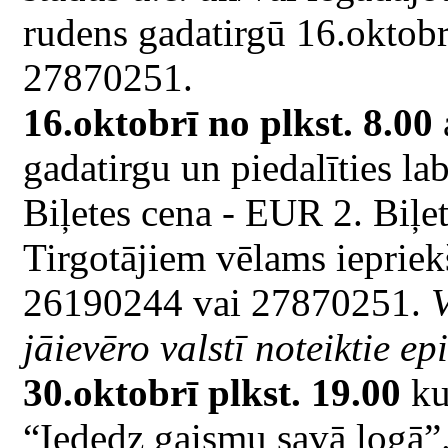
rudens gadatirgū 16.oktobrī
27870251.
16.oktobrī no plkst. 8.00
gadatirgu un piedalīties la
Biļetes cena - EUR 2. Biļet
Tirgotājiem vēlams iepriekš
26190244 vai 27870251.
V
jāievēro valstī noteiktie e
30.oktobrī plkst. 19.00
ku
“Iededz gaismu savā logā”