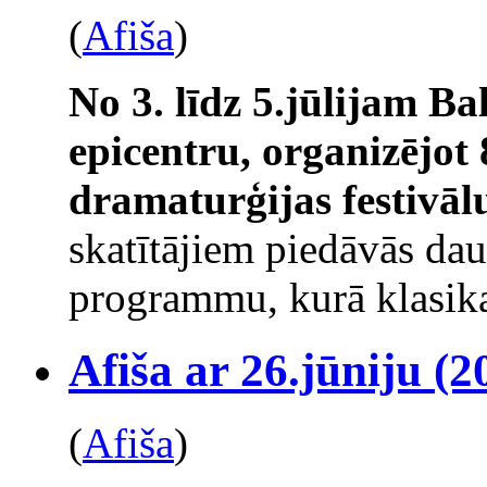
(
Afiša
)
No 3. līdz 5.jūlijam Ba
epicentru, organizējot 
dramaturģijas festivāl
skatītājiem piedāvās da
programmu, kurā klasika
Afiša ar 26.jūniju (2
(
Afiša
)