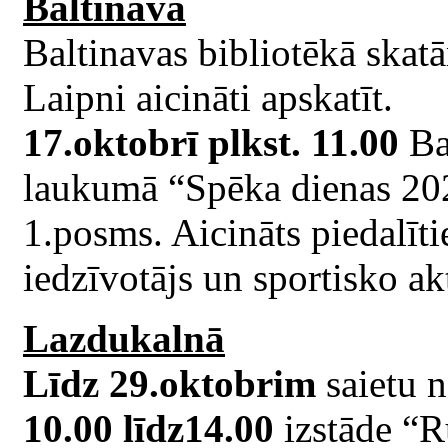
Baltinavā
Baltinavas bibliotēkā skatā
Laipni aicināti apskatīt.
17.oktobrī plkst. 11.00
Ba
laukumā “Spēka dienas 202
1.posms. Aicināts piedalīt
iedzīvotājs un sportisko akt
Lazdukalnā
Līdz 29.oktobrim
saietu 
10.00 līdz14.00
izstāde “R