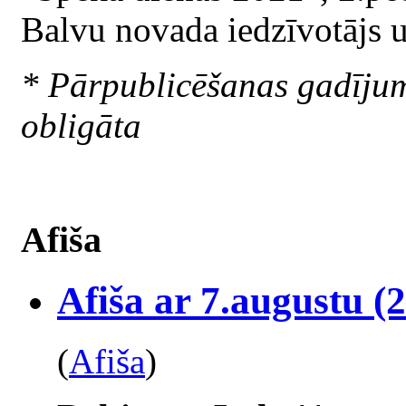
Balvu novada iedzīvotājs un
* Pārpublicēšanas gadīju
obligāta
Afiša
Afiša ar 7.augustu (2
(
Afiša
)