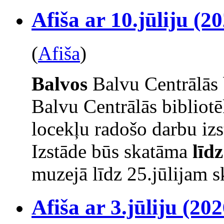
Afiša ar 10.jūliju (20
(
Afiša
)
Balvos
Balvu Centrālās 
Balvu Centrālās bibliot
locekļu radošo darbu izs
Izstāde būs skatāma
līd
muzejā līdz 25.jūlijam s
Afiša ar 3.jūliju (202