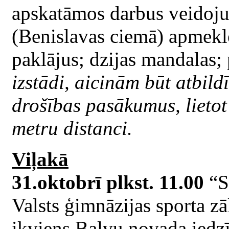
apskatāmos darbus veidojuš
(Benislavas ciemā) apmekl
paklājus; dzijas mandalas;
izstādi, aicinām būt atbild
drošības pasākumus, lietot
metru distanci.
Viļakā
31.oktobrī plkst. 11.00
“S
Valsts ģimnāzijas sporta zā
ikviens Balvu novada iedzī