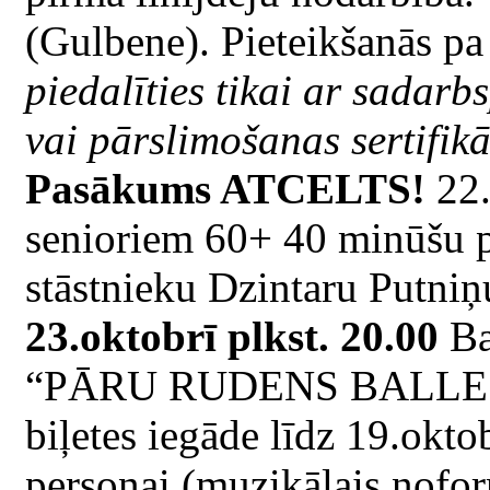
(Gulbene). Pieteikšanās pa
piedalīties tikai ar sadar
vai pārslimošanas sertifikā
Pasākums ATCELTS!
22.
senioriem 60+ 40 minūšu p
stāstnieku Dzintaru Putniņ
23.oktobrī plkst. 20.00
Ba
“PĀRU RUDENS BALLE 18+
biļetes iegāde līdz 19.okt
personai (muzikālais nofo