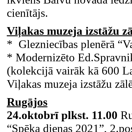
cienītājs.
Viļakas muzeja izstāžu zā
* Glezniecības plenērā “Va
* Modernizēto Ed.Spravnik
(kolekcijā vairāk kā 600 La
Viļakas muzeja izstāžu zālē
Rugājos
24.oktobrī plkst. 11.00
Ru
“Spēka dienas 2021”, 2.pos