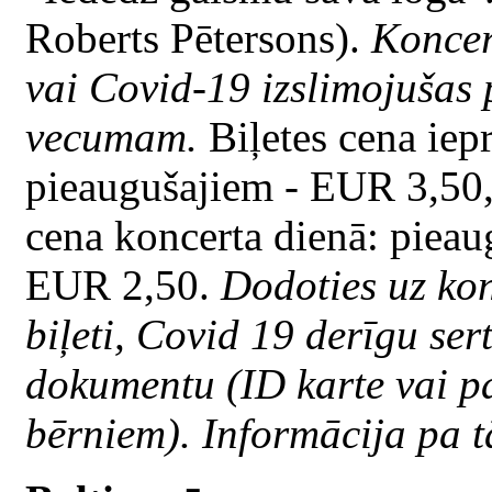
Roberts Pētersons).
Koncer
vai Covid-19 izslimojušas 
vecumam.
Biļetes cena iep
pieaugušajiem - EUR 3,50,
cena koncerta dienā: piea
EUR 2,50.
Dodoties uz kon
biļeti, Covid 19 derīgu ser
dokumentu (ID karte vai p
bērniem). Informācija pa t