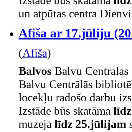
Izstāde būs skatāma
līd
un atpūtas centra Dienvi
Afiša ar 17.jūliju (20
(
Afiša
)
Balvos
Balvu Centrālās 
Balvu Centrālās bibliot
locekļu radošo darbu izs
Izstāde būs skatāma
līd
muzejā
līdz 25.jūlijam
s