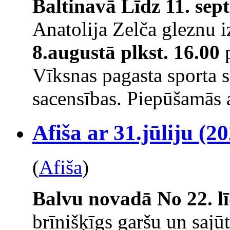
Baltinavā
Līdz 11. se
Anatolija Zelča gleznu 
8.augustā plkst. 16.00
p
Vīksnas pagasta sporta 
sacensības. Piepūšamās a
Afiša ar 31.jūliju (20
(
Afiša
)
Balvu novadā
No 22. l
brīnišķīgs garšu un saj