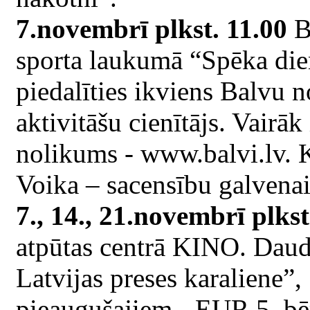
7.novembrī plkst. 11.00
Ba
sporta laukumā “Spēka die
piedalīties ikviens Balvu 
aktivitāšu cienītājs. Vairā
nolikums - www.balvi.lv. 
Voika – sacensību galvenais
7., 14., 21.novembrī plkst
atpūtas centrā KINO. Daudz
Latvijas preses karaliene”, 
pieaugušajiem - EUR 5, b