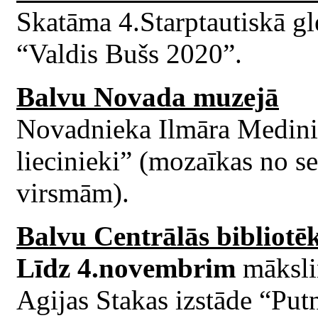
Skatāma 4.Starptautiskā gl
“Valdis Bušs 2020”.
Balvu Novada muzejā
Novadnieka Ilmāra Medinie
liecinieki” (mozaīkas no s
virsmām).
Balvu Centrālās bibliotēk
Līdz 4.novembrim
mākslin
Agijas Stakas izstāde “Putn