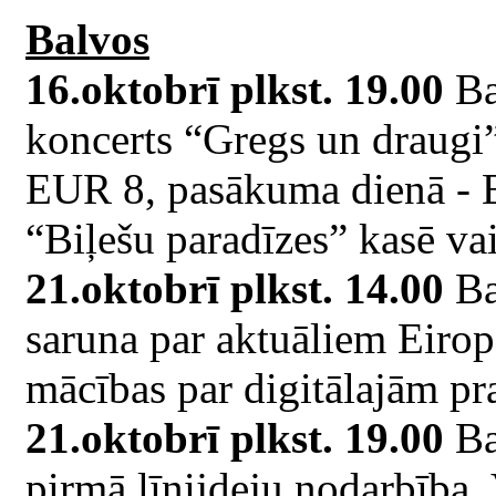
Balvos
16.oktobrī plkst. 19.00
Ba
koncerts “Gregs un draugi”
EUR 8, pasākuma dienā - 
“Biļešu paradīzes” kasē va
21.oktobrī plkst. 14.00
Ba
saruna par aktuāliem Eiro
mācības par digitālajām p
21.oktobrī plkst. 19.00
Ba
pirmā līnijdeju nodarbība.