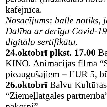
kafejnīca.
Nosacījums: balle notiks, j
Dalība ar derīgu Covid-19
digitālo sertifikātu.
24.oktobrī plkst. 17.00
Ba
KINO. Animācijas filma “S
pieaugušajiem – EUR 5, b
26.oktobrī
Balvu Kultūras 
“Ziemeļlatgales partnerība
nākotni”.