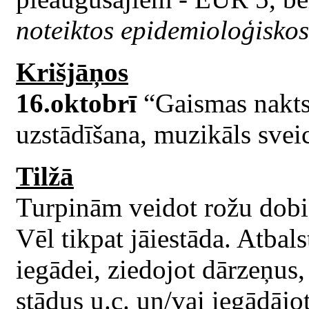
noteiktos epidemioloģisko
Krišjāņos
16.oktobrī
“Gaismas nakts
uzstādīšana, muzikāls sveic
Tilžā
Turpinām veidot rožu dobi T
Vēl tikpat jāiestāda. Atbals
iegādei, ziedojot dārzeņus
stādus u.c. un/vai iegādājot