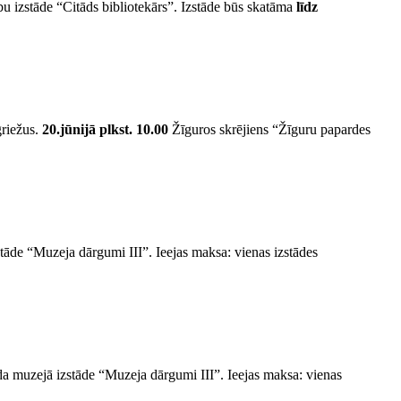
u izstāde “Citāds bibliotekārs”. Izstāde būs skatāma
līdz
griežus.
20.jūnijā plkst. 10.00
Žīguros skrējiens “Žīguru papardes
āde “Muzeja dārgumi III”. Ieejas maksa: vienas izstādes
 muzejā izstāde “Muzeja dārgumi III”. Ieejas maksa: vienas