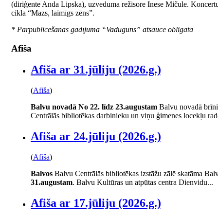
(diriģente Anda Lipska), uzveduma režisore Inese Mičule. Koncert
cikla “Mazs, laimīgs zēns”.
* Pārpublicēšanas gadījumā “Vaduguns” atsauce obligāta
Afiša
Afiša ar 31.jūliju (2026.g.)
(
Afiša
)
Balvu novadā
No 22. līdz 23.augustam
Balvu novadā brīni
Centrālās bibliotēkas darbinieku un viņu ģimenes locekļu rad
Afiša ar 24.jūliju (2026.g.)
(
Afiša
)
Balvos
Balvu Centrālās bibliotēkas izstāžu zālē skatāma Balv
31.augustam
. Balvu Kultūras un atpūtas centra Dienvidu...
Afiša ar 17.jūliju (2026.g.)