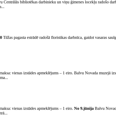
u Centrālās bibliotēkas darbinieku un viņu ģimenes locekļu radošo darb
...
00
Tilžas pagasta estrādē radošā floristikas darbnīca, gaidot vasaras saul
aksa: vienas izstādes apmeklējums – 1 eiro. Balvu Novada muzejā izst
ma...
aksa: vienas izstādes apmeklējums – 1 eiro.
No 9.jūnija
Balvu Novada
rā...