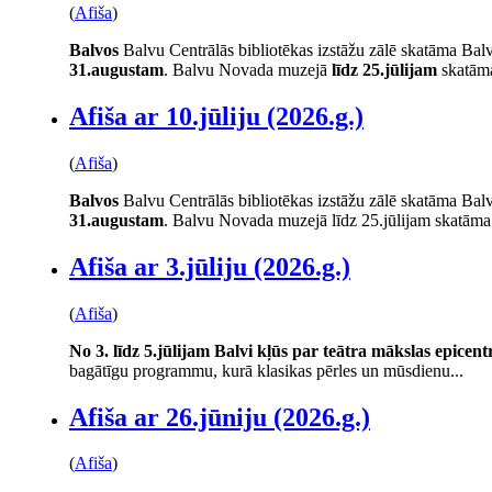
(
Afiša
)
Balvos
Balvu Centrālās bibliotēkas izstāžu zālē skatāma Balv
31.augustam
. Balvu Novada muzejā
līdz 25.jūlijam
skatāma
Afiša ar 10.jūliju (2026.g.)
(
Afiša
)
Balvos
Balvu Centrālās bibliotēkas izstāžu zālē skatāma Balv
31.augustam
. Balvu Novada muzejā līdz 25.jūlijam skatāma.
Afiša ar 3.jūliju (2026.g.)
(
Afiša
)
No 3. līdz 5.jūlijam Balvi kļūs par teātra mākslas epicen
bagātīgu programmu, kurā klasikas pērles un mūsdienu...
Afiša ar 26.jūniju (2026.g.)
(
Afiša
)