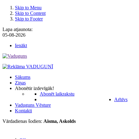
Skip to Menu
Skip to Content
Skip to Footer
Lapa atjaunota:
05-08-2026
Ienākt
Sākums
Ziņas
Abonēt
ir izdevīgāk!
Abonēt laikrakstu
Arhīvs
Vaduguns Vēsture
Kontakti
Vārdadienas šodien:
Aisma, Askolds