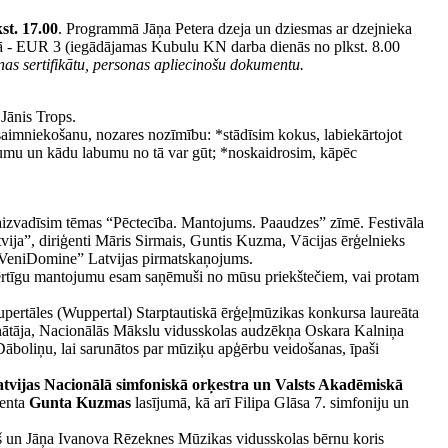
st. 17.00
. Programmā Jāņa Petera dzeja un dziesmas ar dzejnieka
šanā - EUR 3 (iegādājamas Kubulu KN darba dienās no plkst. 8.00
as sertifikātu, personas apliecinošu dokumentu.
Jānis Trops.
saimniekošanu, nozares nozīmību: *stādīsim kokus, labiekārtojot
šumu un kādu labumu no tā var gūt; *noskaidrosim, kāpēc
aizvadīsim tēmas “Pēctecība. Mantojums. Paaudzes” zīmē. Festivāla
atvija”, diriģenti Māris Sirmais, Guntis Kuzma, Vācijas ērģelnieks
 “VeniDomine” Latvijas pirmatskaņojums.
vērtīgu mantojumu esam saņēmuši no mūsu priekštečiem, vai protam
upertāles (Wuppertal) Starptautiskā ērģeļmūzikas konkursa laureāta
inātāja, Nacionālās Mākslu vidusskolas audzēkņa Oskara Kalniņa
Dāboliņu, lai sarunātos par mūziķu apģērbu veidošanas, īpaši
tvijas Nacionālā simfoniskā orķestra un Valsts Akadēmiskā
ģenta
Gunta Kuzmas
lasījumā, kā arī Filipa Glāsa 7. simfoniju un
iņš un Jāņa Ivanova Rēzeknes Mūzikas vidusskolas bērnu koris