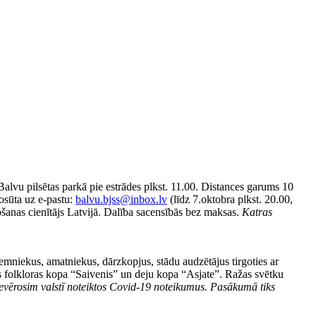
lvu pilsētas parkā pie estrādes plkst. 11.00. Distances garums 10
nosūta uz e-pastu:
balvu.bjss@inbox.lv
(līdz 7.oktobra plkst. 20.00,
ošanas cienītājs Latvijā. Dalība sacensībās bez maksas.
Katras
emniekus, amatniekus, dārzkopjus, stādu audzētājus tirgoties ar
dās folkloras kopa “Saivenis” un deju kopa “Asjate”. Ražas svētku
evērosim valstī noteiktos Covid-19 noteikumus. Pasākumā tiks