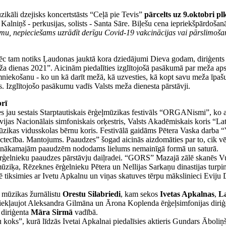
ikāli dzejisks koncertstāsts “Ceļā pie Tevis”
pārcelts uz 9.oktobri plk
s Kalniņš - perkusijas, solists - Santa Sāre. Biļešu cena iepriekšpārdo
u, nepieciešams uzrādīt derīgu Covid-19 vakcinācijas vai pārslimošan
c tam notiks Ļaudonas jauktā kora dziedājumi Dieva godam, diriģents 
ža dienas 2021”. Aicinām piedalīties izglītojošā pasākumā par meža ap
mniekošanu - ko un kā darīt mežā, kā uzvesties, kā kopt savu meža īpa
. Izglītojošo pasākumu vadīs Valsts meža dienesta pārstāvji.
rī
s jau sestais Starptautiskais ērģeļmūzikas festivāls “ORGANismi”, ko 
atvijas Nacionālais simfoniskais orķestris, Valsts Akadēmiskais koris “L
zikas vidusskolas bērnu koris. Festivālā gaidāms Pētera Vaska darba
tecība. Mantojums. Paaudzes” šogad aicinās aizdomāties par to, cik 
av nākamajām paaudzēm nododams lielums nemainīgā formā un saturā.
s ērģelnieku paaudzes pārstāvju daiļradei. “GORS” Mazajā zālē skanēs V
ūziķa, Rēzeknes ērģelnieku Pētera un Nellijas Sarkaņu dinastijas turp
 tiksimies ar Ivetu Apkalnu un viņas skatuves tērpu mākslinieci Eviju 
r mūzikas žurnālistu
Orestu Silabriedi
, kam sekos
Ivetas Apkalnas
,
La
 iekļaujot Aleksandra Gilmāna un Ārona Koplenda ērģeļsimfonijas diri
diriģenta
Māra Sirmā
vadībā.
 koks”, kurā līdzās Ivetai Apkalnai piedalīsies aktieris Gundars Ābol