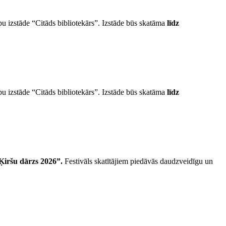
u izstāde “Citāds bibliotekārs”. Izstāde būs skatāma
līdz
u izstāde “Citāds bibliotekārs”. Izstāde būs skatāma
līdz
“Ķiršu dārzs 2026”.
Festivāls skatītājiem piedāvās daudzveidīgu un