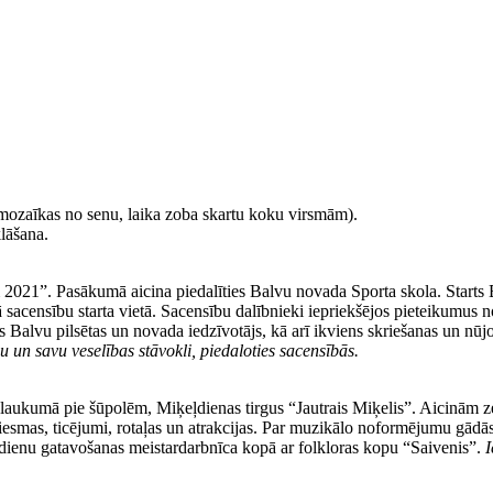
mozaīkas no senu, laika zoba skartu koku virsmām).
lāšana.
021”. Pasākumā aicina piedalīties Balvu novada Sporta skola. Starts Ba
 sacensību starta vietā. Sacensību dalībnieki iepriekšējos pieteikumus 
s Balvu pilsētas un novada iedzīvotājs, kā arī ikviens skriešanas un nūj
 un savu veselības stāvokli, piedaloties sacensībās.
ā, laukumā pie šūpolēm, Miķeļdienas tirgus “Jautrais Miķelis”. Aicinām z
sdziesmas, ticējumi, rotaļas un atrakcijas. Par muzikālo noformējumu gā
ēdienu gatavošanas meistardarbnīca kopā ar folkloras kopu “Saivenis”.
I