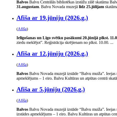
Balvos
Balvu Centrālās bibliotēkas izstāžu zālē skatāma Balv
31.augustam
. Balvu Novada muzejā
līdz 25.jūlijam
skatāma
Afiša ar 19.jūniju (2026.g.)
(
Afiša
)
Ielīgošanas un Līgo svētku pasākumi
20.jūnijā plkst. 11.
ziedu meklējot”. Reģistrācija skrējienam no plkst. 10.00. ...
Afiša ar 12.jūniju (2026.g.)
(
Afiša
)
Balvos
Balvu Novada muzejā izstāde “Balvu muiža”. Ieejas m
apmeklējums – 1 eiro. Balvu Kultūras un atpūtas centrā skatā
Afiša ar 5.jūniju (2026.g.)
(
Afiša
)
Balvos
Balvu Novada muzejā izstāde “Balvu muiža”. Ieejas m
izstādes apmeklējums – 1 eiro. Balvu Kultūras un atpūtas cent