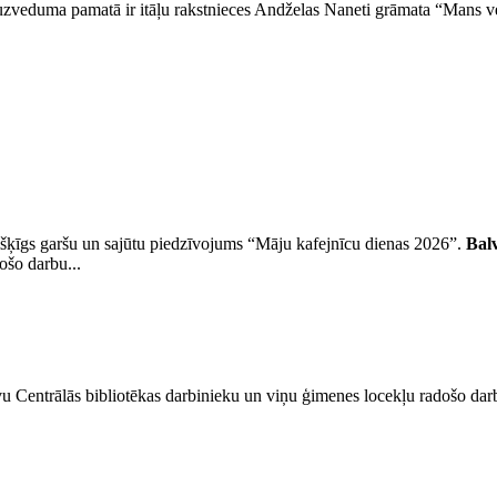
uzveduma pamatā ir itāļu rakstnieces Andželas Naneti grāmata “Mans ve
šķīgs garšu un sajūtu piedzīvojums “Māju kafejnīcu dienas 2026”.
Bal
ošo darbu...
u Centrālās bibliotēkas darbinieku un viņu ģimenes locekļu radošo darb