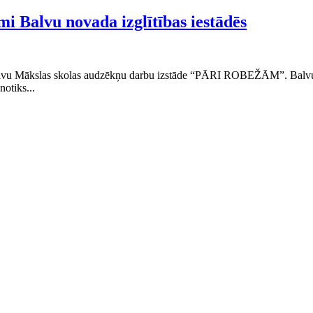
mi Balvu novada izglītības iestādēs
vu Mākslas skolas audzēkņu darbu izstāde “PĀRI ROBEŽĀM”. Balvu m
notiks...