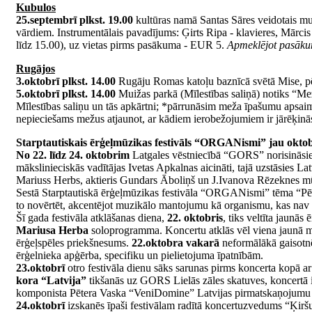
Kubulos
25.septembrī plkst. 19.00
kultūras namā Santas Sāres veidotais muz
vārdiem. Instrumentālais pavadījums: Ģirts Ripa - klavieres, Mārci
līdz 15.00), uz vietas pirms pasākuma - EUR 5.
Apmeklējot pasākum
Rugājos
3.oktobrī plkst. 14.00
Rugāju Romas katoļu baznīcā svētā Mise, pē
5.oktobrī plkst. 14.00
Muižas parkā (Mīlestības saliņā) notiks “Me
Mīlestības saliņu un tās apkārtni; *pārrunāsim meža īpašumu apsai
nepieciešams mežus atjaunot, ar kādiem ierobežojumiem ir jārēķinās
Starptautiskais ērģeļmūzikas festivāls “ORGANismi” jau oktob
No 22. līdz 24. oktobrim
Latgales vēstniecībā “GORS” norisināsie
mākslinieciskās vadītājas Ivetas Apkalnas aicināti, tajā uzstāsies L
Mariuss Herbs, aktieris Gundars Āboliņš un J.Ivanova Rēzeknes mū
Sestā Starptautiskā ērģeļmūzikas festivāla “ORGANismi” tēma “Pēc
to novērtēt, akcentējot muzikālo mantojumu kā organismu, kas n
Šī gada festivāla atklāšanas diena,
22. oktobris
, tiks veltīta jaunā
Mariusa Herba
soloprogramma. Koncertu atklās vēl viena jaunā m
ērģeļspēles priekšnesums.
22.oktobra vakarā
neformālākā gaisotnē
ērģelnieka apģērba, specifiku un pielietojuma īpatnībām.
23.oktobrī
otro festivāla dienu sāks sarunas pirms koncerta kopā a
kora “Latvija”
tikšanās uz GORS Lielās zāles skatuves, koncertā
komponista Pētera Vaska “VeniDomine” Latvijas pirmatskaņojumu 
24.oktobrī
izskanēs īpaši festivālam radītā koncertuzvedums “Ķiršu