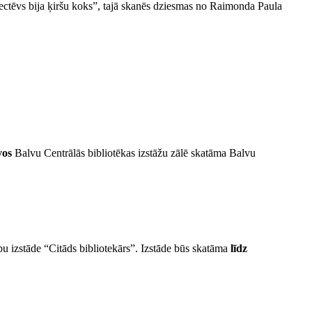
ctēvs bija ķiršu koks”, tajā skanēs dziesmas no Raimonda Paula
vos
Balvu Centrālās bibliotēkas izstāžu zālē skatāma Balvu
u izstāde “Citāds bibliotekārs”. Izstāde būs skatāma
līdz