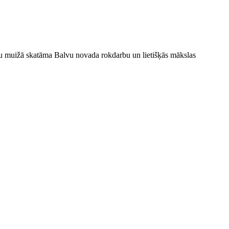
uižā skatāma Balvu novada rokdarbu un lietišķās mākslas