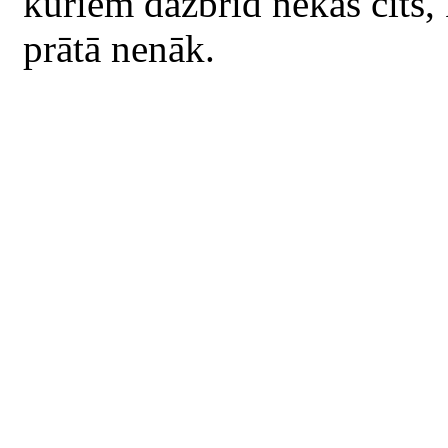
kuriem dažbrīd nekas cits, 
prātā nenāk.