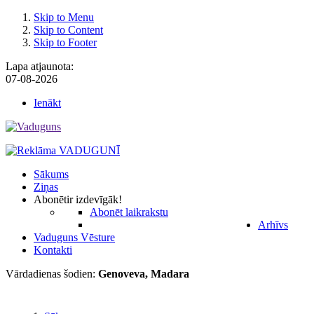
Skip to Menu
Skip to Content
Skip to Footer
Lapa atjaunota:
07-08-2026
Ienākt
Sākums
Ziņas
Abonēt
ir izdevīgāk!
Abonēt laikrakstu
Arhīvs
Vaduguns Vēsture
Kontakti
Vārdadienas šodien:
Genoveva, Madara