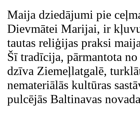
Maija dziedājumi pie ceļmal
Dievmātei Marijai, ir kļuv
tautas reliģijas praksi mai
Šī tradīcija, pārmantota n
dzīva Ziemeļlatgalē, turkl
nemateriālās kultūras sastā
pulcējās Baltinavas novad