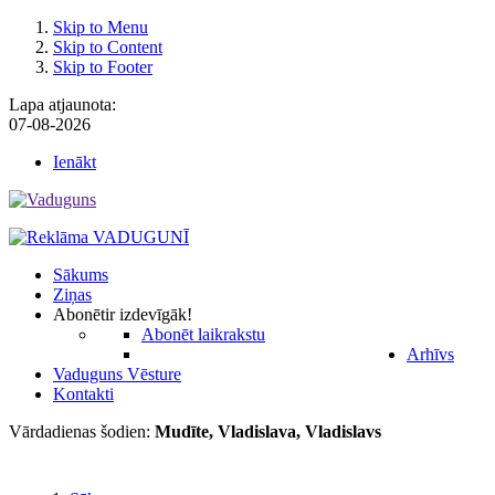
Skip to Menu
Skip to Content
Skip to Footer
Lapa atjaunota:
07-08-2026
Ienākt
Sākums
Ziņas
Abonēt
ir izdevīgāk!
Abonēt laikrakstu
Arhīvs
Vaduguns Vēsture
Kontakti
Vārdadienas šodien:
Mudīte, Vladislava, Vladislavs