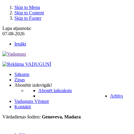
Skip to Menu
Skip to Content
Skip to Footer
Lapa atjaunota:
07-08-2026
Ienākt
Sākums
Ziņas
Abonēt
ir izdevīgāk!
Abonēt laikrakstu
Arhīvs
Vaduguns Vēsture
Kontakti
Vārdadienas šodien:
Genoveva, Madara