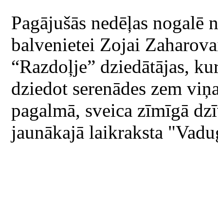
Pagājušās nedēļas nogalē 
balvenietei Zojai Zaharova
“Razdoļje” dziedātājas, ku
dziedot serenādes zem viņ
pagalmā, sveica zīmīgā dzīv
jaunākajā laikraksta "Vad