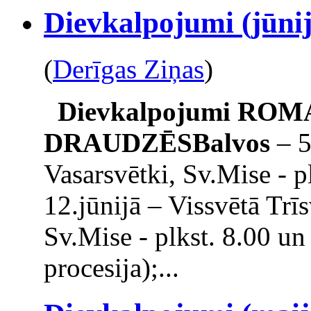
Dievkalpojumi (jūnij
(
Derīgas Ziņas
)
Dievkalpojumi
ROM
DRAUDZĒS
Balvos
– 5
Vasarsvētki, Sv.Mise - pl
12.jūnijā – Vissvētā Trī
Sv.Mise - plkst. 8.00 un
procesija);...