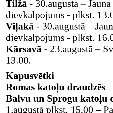
Tilžā
- 30.augustā – Jaun
dievkalpojums - plkst. 13.
Viļakā
- 30.augustā – Jau
dievkalpojums - plkst. 16.
Kārsavā
- 23.augustā – Sv
13.00.
Kapusvētki
Romas katoļu draudzēs
Balvu un Sprogu katoļu 
1.augustā plkst. 15.00 – P