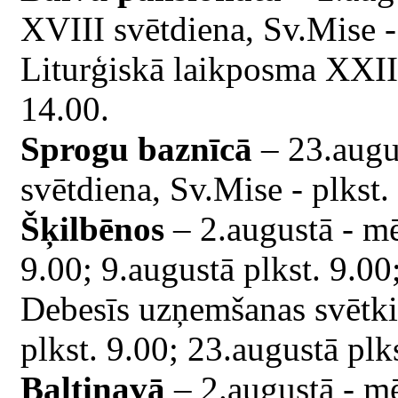
XVIII svētdiena, Sv.Mise -
Liturģiskā laikposma XXII 
14.00.
Sprogu baznīcā
– 23.augu
svētdiena, Sv.Mise - plkst.
Šķilbēnos
– 2.augustā - mē
9.00; 9.augustā plkst. 9.00
Debesīs uzņemšanas svētki 
plkst. 9.00; 23.augustā plk
Baltinavā
– 2.augustā - mē