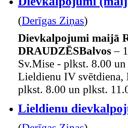
Dievkalpojumi (maijā
(
Derīgas Ziņas
)
Dievkalpojumi maijā
DRAUDZĒS
Balvos
– 1
Sv.Mise - plkst. 8.00 un
Lieldienu IV svētdiena,
plkst. 8.00 un plkst. 11.
Lieldienu dievkalpo
(
Derīgas Ziņas
)