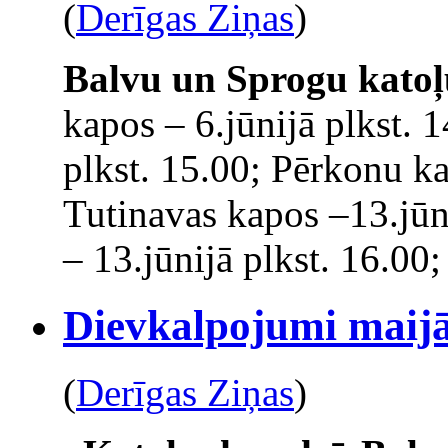
(
Derīgas Ziņas
)
Balvu un Sprogu katoļ
kapos – 6.jūnijā plkst. 
plkst. 15.00; Pērkonu ka
Tutinavas kapos –13.jūn
– 13.jūnijā plkst. 16.00;
Dievkalpojumi maijā
(
Derīgas Ziņas
)