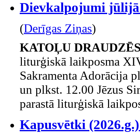
Dievkalpojumi jūlijā
(
Derīgas Ziņas
)
KATOĻU DRAUDZĒ
liturģiskā laikposma XI
Sakramenta Adorācija plk
un plkst. 12.00 Jēzus Si
parastā liturģiskā laikp
Kapusvētki (2026.g.)