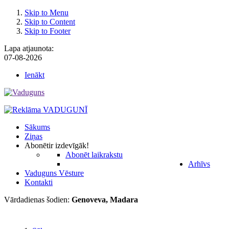
Skip to Menu
Skip to Content
Skip to Footer
Lapa atjaunota:
07-08-2026
Ienākt
Sākums
Ziņas
Abonēt
ir izdevīgāk!
Abonēt laikrakstu
Arhīvs
Vaduguns Vēsture
Kontakti
Vārdadienas šodien:
Genoveva, Madara