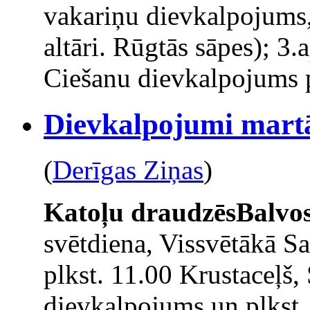
vakariņu dievkalpojums,
altāri. Rūgtās sāpes); 3.
Ciešanu dievkalpojums pl
Dievkalpojumi martā
(
Derīgas Ziņas
)
Katoļu draudzēs
Balvo
svētdiena, Vissvētākā Sa
plkst. 11.00 Krustaceļš,
dievkalpojums un plkst.