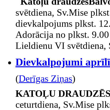
Katoļu draudzēs
Balv
svētdiena, Sv.Mise plkst
dievkalpojums plkst. 12
Adorācija no plkst. 9.00
Lieldienu VI svētdiena, 
Dievkalpojumi aprīlī
(
Derīgas Ziņas
)
KATOĻU DRAUDZĒ
ceturtdiena, Sv.Mise pl