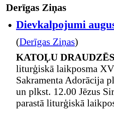
Derīgas Ziņas
Dievkalpojumi augus
(
Derīgas Ziņas
)
KATOĻU DRAUDZĒ
liturģiskā laikposma XV
Sakramenta Adorācija plk
un plkst. 12.00 Jēzus Si
parastā liturģiskā laikp