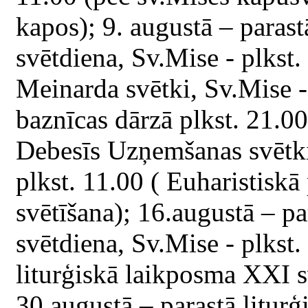
kapos); 9. augustā – paras
svētdiena, Sv.Mise - plkst.
Meinarda svētki, Sv.Mise -
baznīcas dārzā plkst. 21.00
Debesīs Uzņemšanas svētki 
plkst. 11.00 ( Euharistiskā
svētīšana); 16.augustā – p
svētdiena, Sv.Mise - plkst.
liturģiskā laikposma XXI s
30.augustā – parastā litur