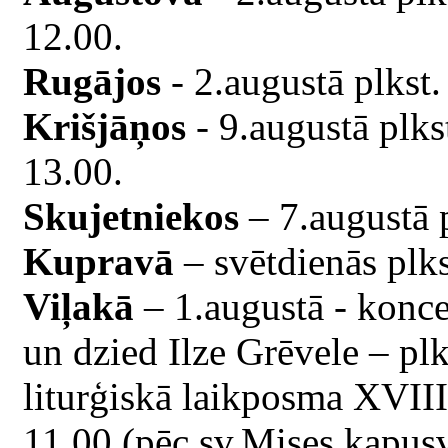
12.00.
Rugājos
- 2.augustā plkst.
Krišjāņos
- 9.augustā plks
13.00.
Skujetniekos
– 7.augustā p
Kupravā
– svētdienās plks
Viļakā
– 1.augustā - konce
un dzied Ilze Grēvele – plk
liturģiskā laikposma XVIII 
11.00 (pēc sv.Mises kapus