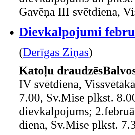
Gavēņa III svētdiena, Vi
Dievkalpojumi februā
(
Derīgas Ziņas
)
Katoļu draudzēs
Balvo
IV svētdiena, Vissvētāk
7.00, Sv.Mise plkst. 8.0
dievkalpojums; 2.februā
diena, Sv.Mise plkst. 7.3