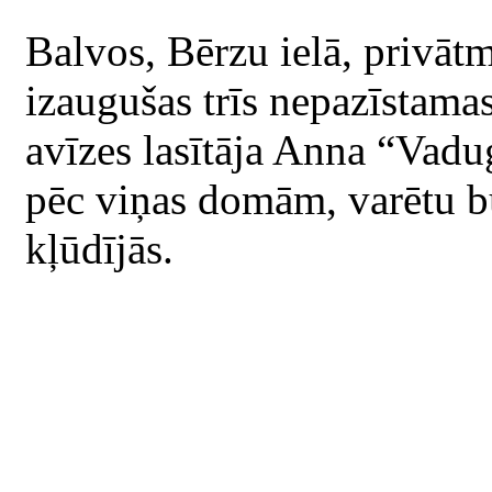
Balvos, Bērzu ielā, privāt
izaugušas trīs nepazīstama
avīzes lasītāja Anna “Vadug
pēc viņas domām, varētu bū
kļūdījās.