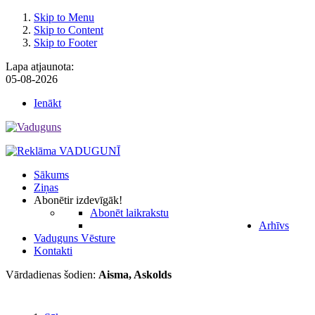
Skip to Menu
Skip to Content
Skip to Footer
Lapa atjaunota:
05-08-2026
Ienākt
Sākums
Ziņas
Abonēt
ir izdevīgāk!
Abonēt laikrakstu
Arhīvs
Vaduguns Vēsture
Kontakti
Vārdadienas šodien:
Aisma, Askolds