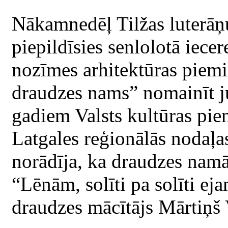
Nākamnedēļ Tilžas luterāņu
piepildīsies senlolotā iecer
nozīmes arhitektūras piemi
draudzes nams” nomainīt j
gadiem Valsts kultūras pie
Latgales reģionālās nodaļas
norādīja, ka draudzes nam
“Lēnām, solīti pa solīti ej
draudzes mācītājs Mārtiņš 