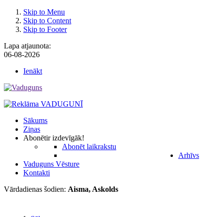
Skip to Menu
Skip to Content
Skip to Footer
Lapa atjaunota:
06-08-2026
Ienākt
Sākums
Ziņas
Abonēt
ir izdevīgāk!
Abonēt laikrakstu
Arhīvs
Vaduguns Vēsture
Kontakti
Vārdadienas šodien:
Aisma, Askolds