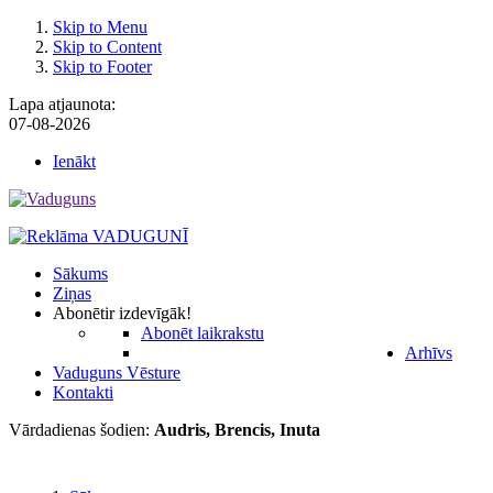
Skip to Menu
Skip to Content
Skip to Footer
Lapa atjaunota:
07-08-2026
Ienākt
Sākums
Ziņas
Abonēt
ir izdevīgāk!
Abonēt laikrakstu
Arhīvs
Vaduguns Vēsture
Kontakti
Vārdadienas šodien:
Audris, Brencis, Inuta