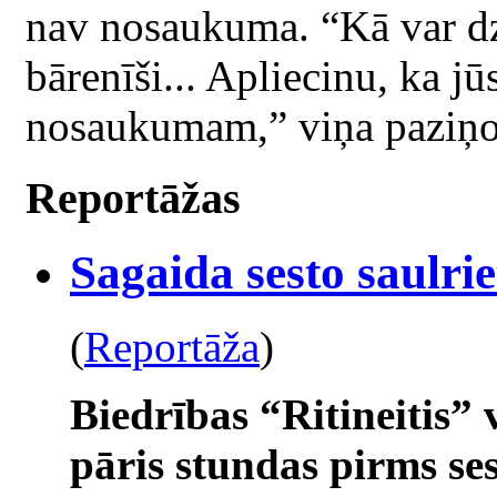
nav nosaukuma. “Kā var dz
bārenīši... Apliecinu, ka jū
nosaukumam,” viņa paziņo
Reportāžas
Sagaida sesto saulri
(
Reportāža
)
Biedrības “Ritineitis”
pāris stundas pirms se