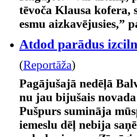
tēvoča Klausa kofera, s
esmu aizkavējusies,” p
Atdod parādus izcil
(
Reportāža
)
Pagājušajā nedēļā Bal
nu jau bijušais novada
Pušpurs sumināja mūsp
iemeslu dēļ nebija saņ