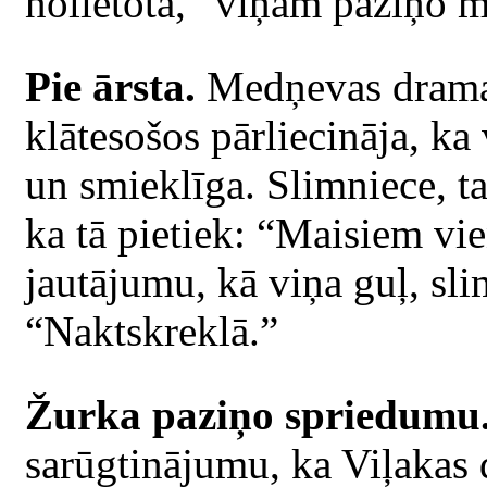
nolietota,” viņam paziņo m
Pie ārsta.
Medņevas dramat
klātesošos pārliecināja, ka 
un smieklīga. Slimniece, ta
ka tā pietiek: “Maisiem vie
jautājumu, kā viņa guļ, sli
“Naktskreklā.”
Žurka paziņo spriedumu
sarūgtinājumu, ka Viļakas