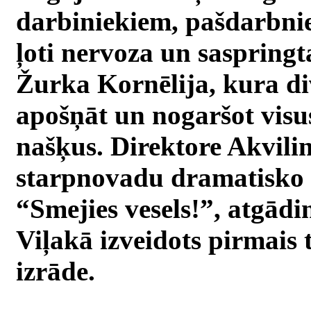
darbiniekiem, pašdarbni
ļoti nervoza un saspringta
Žurka Kornēlija, kura di
apošņāt un nogaršot visu
našķus. Direktore Akvilin
starpnovadu dramatisko 
“Smejies vesels!”, atgādi
Viļakā izveidots pirmais 
izrāde.