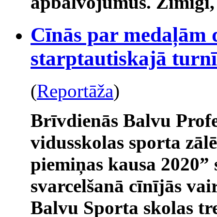
apbalvojumus. Zīmīgi,
Cīnās par medaļām 
starptautiskajā turn
(
Reportāža
)
Brīvdienās Balvu Profe
vidusskolas sporta zāl
piemiņas kausa 2020” s
svarcelšanā cīnījās vai
Balvu Sporta skolas tr