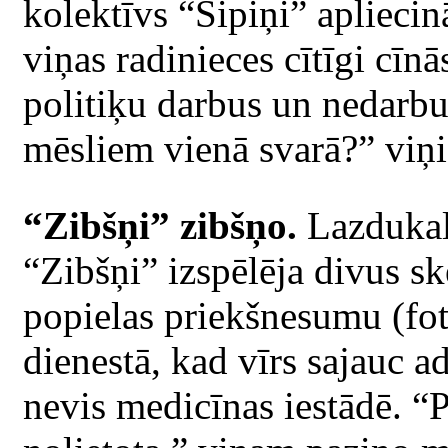
kolektīvs “Sipiņi” aplieci
viņas radinieces cītīgi cīnā
politiķu darbus un nedarbus
mēsliem vienā svarā?” viņi 
“Zibšņi” zibšņo.
Lazdukal
“Zibšņi” izspēlēja divus sk
popielas priekšnesumu (fo
dienestā, kad vīrs sajauc a
nevis medicīnas iestādē. “P