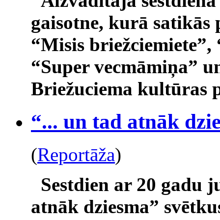
Aizvadītajā sestdienā
gaisotne, kurā satikā
“Misis briežciemiete”, 
“Super vecmāmiņa” un 
Briežuciema kultūras 
“... un tad atnāk dz
(
Reportāža
)
Sestdien ar 20 gadu ju
atnāk dziesma” svētkus