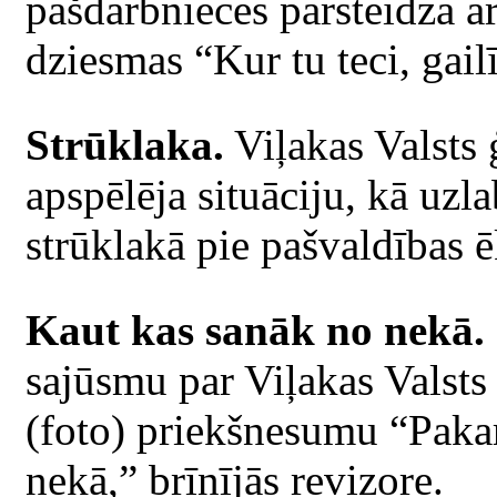
pašdarbnieces pārsteidza a
dziesmas “Kur tu teci, gail
Strūklaka.
Viļakas Valsts 
apspēlēja situāciju, kā uzl
strūklakā pie pašvaldības ē
Kaut kas sanāk no nekā.
sajūsmu par Viļakas Valst
(foto) priekšnesumu “Paka
nekā,” brīnījās revizore.