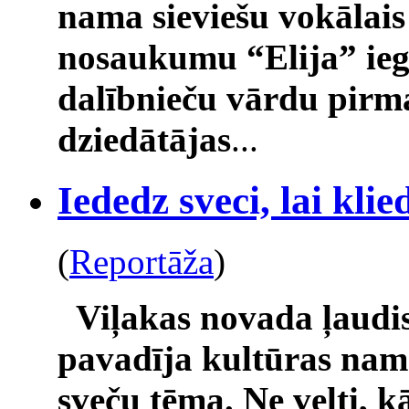
nama sieviešu vokālais
nosaukumu “Elija” ieg
dalībnieču vārdu pirm
dziedātājas
...
Iededz sveci, lai kli
(
Reportāža
)
Viļakas novada ļaudi
pavadīja kultūras nam
sveču tēma. Ne velti, 