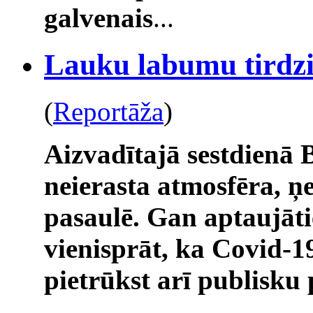
galvenais
...
Lauku labumu tirdz
(
Reportāža
)
Aizvadītajā sestdienā 
neierasta atmosfēra, 
pasaulē. Gan aptaujātie
vienisprāt, ka Covid-
pietrūkst arī publisku