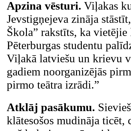
Apzina vēsturi.
Viļakas ku
Jevstigņejeva zināja stāstī
Škola” rakstīts, ka vietējie
Pēterburgas studentu palīdz
Viļakā latviešu un krievu 
gadiem noorganizējās pirma
pirmo teātra izrādi.”
Atklāj pasākumu.
Sievieš
klātesošos mudināja ticēt, c