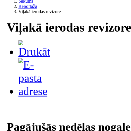
Sākums
Reportāža
Viļakā ierodas revizore
Viļakā ierodas revizor
Pagājušās nedēļas nogale