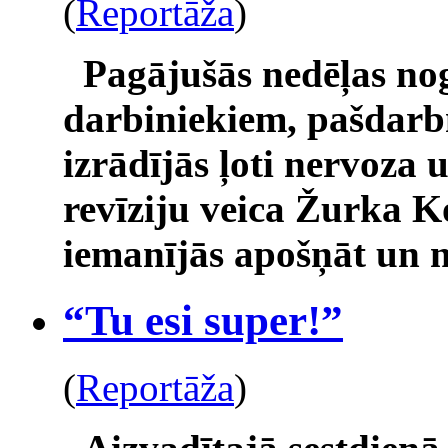
(
Reportāža
)
Pagājušās nedēļas no
darbiniekiem, pašdarb
izrādījās ļoti nervoza 
revīziju veica Žurka K
iemanījās apošņāt un n
“Tu esi super!”
(
Reportāža
)