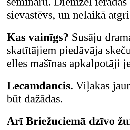
semināru. Diemžēl ieradās 
sievastēvs, un nelaikā atgri
Kas vainīgs?
Susāju dramat
skatītājiem piedāvāja skeč
elles mašīnas apkalpotāji j
Lecamdancis.
Viļakas jaun
būt dažādas.
Arī Briežuciemā dzīvo žu