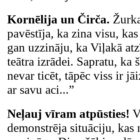
Kornēlija un Čirča.
Žurka 
pavēstīja, ka zina visu, ka
gan uzzināju, ka Viļakā at
teātra izrādei. Sapratu, ka š
nevar ticēt, tāpēc viss ir j
ar savu aci...”
Neļauj vīram atpūsties!
Vi
demonstrēja situāciju, kas 