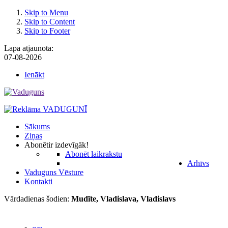
Skip to Menu
Skip to Content
Skip to Footer
Lapa atjaunota:
07-08-2026
Ienākt
Sākums
Ziņas
Abonēt
ir izdevīgāk!
Abonēt laikrakstu
Arhīvs
Vaduguns Vēsture
Kontakti
Vārdadienas šodien:
Mudīte, Vladislava, Vladislavs