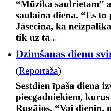
“Mūzika saulrietam” a
saulaina diena. “Es to
Jāsecina, ka neizpalika
tik uz tā
...
Dzimšanas dienu svi
(
Reportāža
)
Sestdien īpaša diena i
piecgadniekiem, kurus
Rugājos. “Vai dieniņ, 