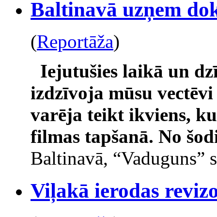
Baltinavā uzņem do
(
Reportāža
)
Iejutušies laikā un d
izdzīvoja mūsu vectēvi 
varēja teikt ikviens, k
filmas tapšanā.
No šodi
Baltinavā, “Vaduguns” sa
Viļakā ierodas reviz