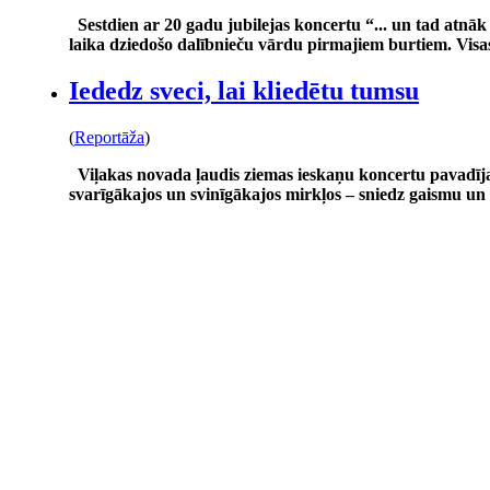
Sestdien ar 20 gadu jubilejas koncertu “... un tad atn
laika dziedošo dalībnieču vārdu pirmajiem burtiem. Visa
Iededz sveci, lai kliedētu tumsu
(
Reportāža
)
Viļakas novada ļaudis ziemas ieskaņu koncertu pavadīja
svarīgākajos un svinīgākajos mirkļos – sniedz gaismu un