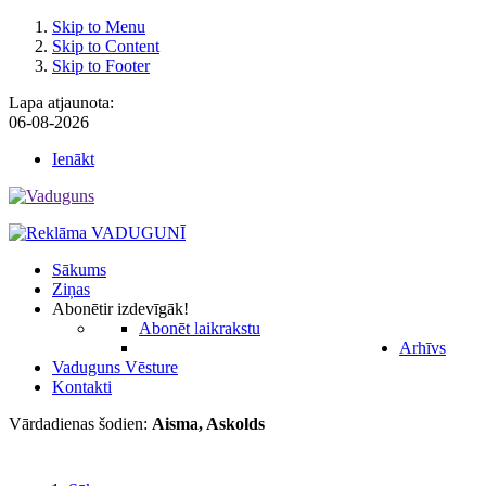
Skip to Menu
Skip to Content
Skip to Footer
Lapa atjaunota:
06-08-2026
Ienākt
Sākums
Ziņas
Abonēt
ir izdevīgāk!
Abonēt laikrakstu
Arhīvs
Vaduguns Vēsture
Kontakti
Vārdadienas šodien:
Aisma, Askolds