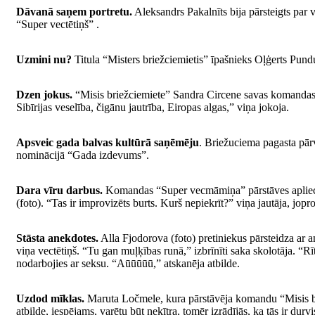
Dāvanā saņem portretu.
Aleksandrs Pakalnīts bija pārsteigts par
“Super vectētiņš” .
Uzmini nu?
Titula “Misters briežciemietis” īpašnieks Oļģerts Pund
Dzen jokus.
“Misis briežciemiete” Sandra Circene savas komandas dā
Sibīrijas veselība, čigānu jautrība, Eiropas algas,” viņa jokoja.
Apsveic gada balvas kultūrā saņēmēju
. Briežuciema pagasta pār
nominācijā “Gada izdevums”.
Dara vīru darbus.
Komandas “Super vecmāmiņa” pārstāves apliecinā
(foto). “Tas ir improvizēts burts. Kurš nepiekrīt?” viņa jautāja, jop
Stāsta anekdotes.
Alla Fjodorova (foto) pretiniekus pārsteidza ar a
viņa vectētiņš. “Tu gan muļķības runā,” izbrīnīti saka skolotāja. “Rīt
nodarbojies ar seksu. “Aūūūūū,” atskanēja atbilde.
Uzdod mīklas.
Maruta Ločmele, kura pārstāvēja komandu “Misis brie
atbilde, iespējams, varētu būt neķītra, tomēr izrādījās, ka tās ir durvi