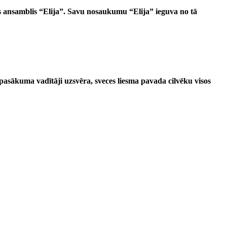
is ansamblis “Elija”. Savu nosaukumu “Elija” ieguva no tā
pasākuma vadītāji uzsvēra, sveces liesma pavada cilvēku visos