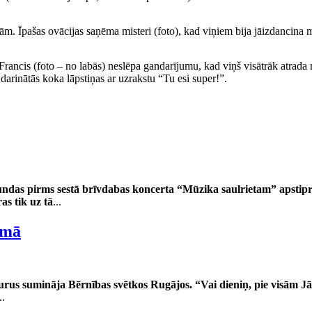
ām. Īpašas ovācijas saņēma misteri (foto), kad viņiem bija jāizdancina m
ancis (foto – no labās) neslēpa gandarījumu, kad viņš visātrāk atrada mo
inātās koka lāpstiņas ar uzrakstu “Tu esi super!”.
tundas pirms sestā brīvdabas koncerta “Mūzika saulrietam” apstipr
as tik uz tā
...
emā
urus sumināja Bērnības svētkos Rugājos. “Vai dieniņ, pie visām Jā
..