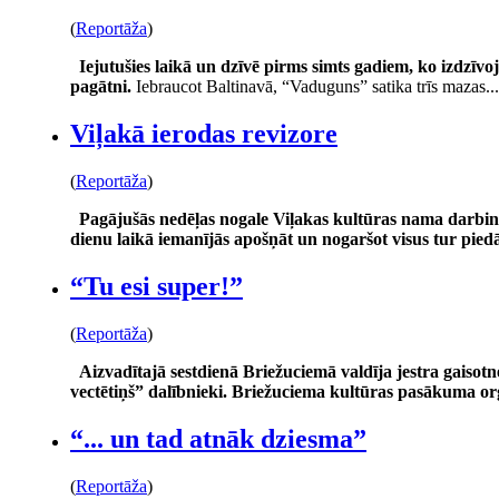
(
Reportāža
)
Iejutušies laikā un dzīvē pirms simts gadiem, ko izdzīvoj
pagātni.
Iebraucot Baltinavā, “Vaduguns” satika trīs mazas...
Viļakā ierodas revizore
(
Reportāža
)
Pagājušās nedēļas nogale Viļakas kultūras nama darbini
dienu laikā iemanījās apošņāt un nogaršot visus tur pied
“Tu esi super!”
(
Reportāža
)
Aizvadītajā sestdienā Briežuciemā valdīja jestra gaiso
vectētiņš” dalībnieki. Briežuciema kultūras pasākuma or
“... un tad atnāk dziesma”
(
Reportāža
)