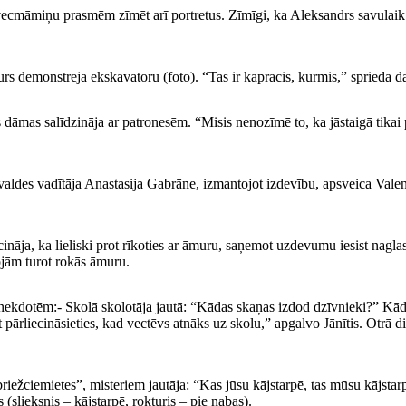
 vecmāmiņu prasmēm zīmēt arī portretus. Zīmīgi, ka Aleksandrs savulaik
urs demonstrēja ekskavatoru (foto). “Tas ir kapracis, kurmis,” sprieda
mas salīdzināja ar patronesēm. “Misis nenozīmē to, ka jāstaigā tikai pa 
valdes vadītāja Anastasija Gabrāne, izmantojot izdevību, apsveica Val
ja, ka lieliski prot rīkoties ar āmuru, saņemot uzdevumu iesist nagla
rojām turot rokās āmuru.
nekdotēm:- Skolā skolotāja jautā: “Kādas skaņas izdod dzīvnieki?” Kāds 
 pārliecināsieties, kad vectēvs atnāks uz skolu,” apgalvo Jānītis. Otrā di
žciemietes”, misteriem jautāja: “Kas jūsu kājstarpē, tas mūsu kājstar
s (slieksnis – kājstarpē, rokturis – pie nabas).