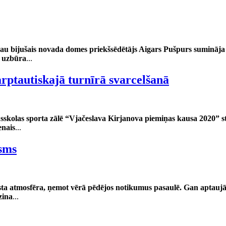
au bijušais novada domes priekšsēdētājs Aigars Pušpurs sumināja 
i uzbūra
...
rptautiskajā turnīrā svarcelšanā
usskolas sporta zālē “Vjačeslava Kirjanova piemiņas kausa 2020” st
enais
...
sms
sta atmosfēra, ņemot vērā pēdējos notikumus pasaulē. Gan aptaujāti
zina
...