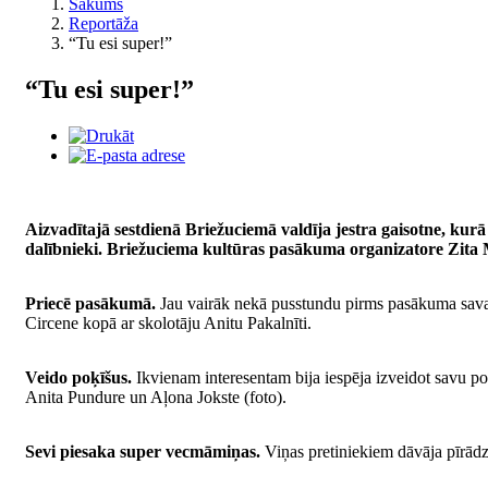
Sākums
Reportāža
“Tu esi super!”
“Tu esi super!”
Aizvadītajā sestdienā Briežuciemā valdīja jestra gaisotne, ku
dalībnieki. Briežuciema kultūras pasākuma organizatore Zita 
Priecē pasākumā.
Jau vairāk nekā pusstundu pirms pasākuma savas
Circene kopā ar skolotāju Anitu Pakalnīti.
Veido poķīšus.
Ikvienam interesentam bija iespēja izveidot savu p
Anita Pundure un Aļona Jokste (foto).
Sevi piesaka super vecmāmiņas.
Viņas pretiniekiem dāvāja pīrādzi