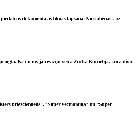
rš piedalījās dokumentālās filmas tapšanā.
No šodienas - uz
ringta. Kā nu ne, ja revīziju veica Žurka Kornēlija, kura divu
Misters briežciemietis”, “Super vecmāmiņa” un “Super