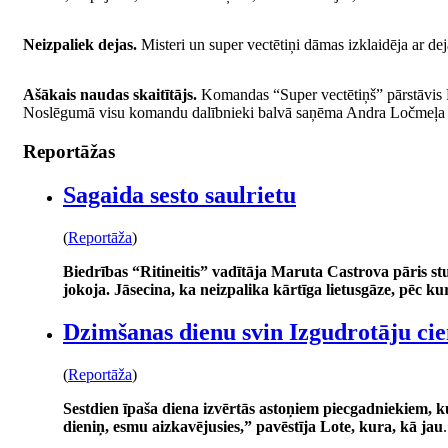
Neizpaliek dejas.
Misteri un super vectētiņi dāmas izklaidēja ar dej
Ašākais naudas skaitītājs.
Komandas “Super vectētiņš” pārstāvis Fr
Noslēgumā visu komandu dalībnieki balvā saņēma Andra Ločmeļa dar
Reportāžas
Sagaida sesto saulrietu
(
Reportāža
)
Biedrības “Ritineitis” vadītāja Maruta Castrova pāris s
jokoja. Jāsecina, ka neizpalika kārtīga lietusgāze, pēc kur
Dzimšanas dienu svin Izgudrotāju ci
(
Reportāža
)
Sestdien īpaša diena izvērtās astoņiem piecgadniekiem, k
dieniņ, esmu aizkavējusies,” pavēstīja Lote, kura, kā jau
.