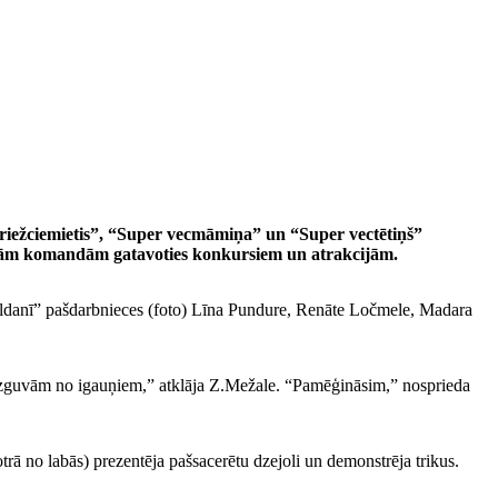
 briežciemietis”, “Super vecmāmiņa” un “Super vectētiņš”
etrām komandām gatavoties konkursiem un atrakcijām.
oldanī” pašdarbnieces (foto) Līna Pundure, Renāte Ločmele, Madara
aizguvām no igauņiem,” atklāja Z.Mežale. “Pamēģināsim,” nosprieda
rā no labās) prezentēja pašsacerētu dzejoli un demonstrēja trikus.