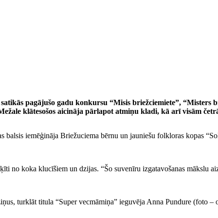
rā satikās pagājušo gadu konkursu “Misis briežciemiete”, “Misters
Mežale klātesošos aicināja pārlapot atmiņu kladi, kā arī visām č
 balsis iemēģināja Briežuciema bērnu un jauniešu folkloras kopas “S
oķīti no koka klucīšiem un dzijas. “Šo suvenīru izgatavošanas mākslu 
ņus, turklāt titula “Super vecmāmiņa” ieguvēja Anna Pundure (foto – ot