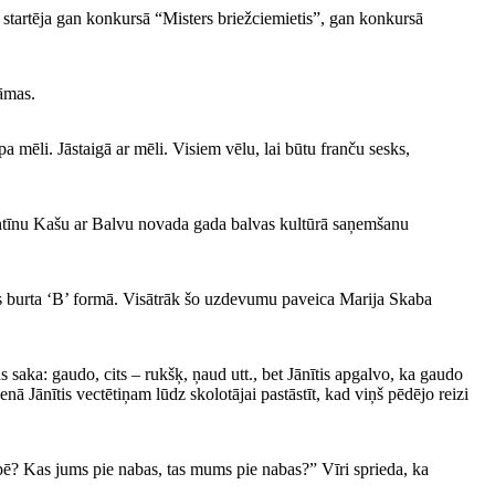
 startēja gan konkursā “Misters briežciemietis”, gan konkursā
 dāmas.
mēli. Jāstaigā ar mēli. Visiem vēlu, lai būtu franču sesks,
entīnu Kašu ar Balvu novada gada balvas kultūrā saņemšanu
s burta ‘B’ formā. Visātrāk šo uzdevumu paveica Marija Skaba
saka: gaudo, cits – rukšķ, ņaud utt., bet Jānītis apgalvo, ka gaudo
enā Jānītis vectētiņam lūdz skolotājai pastāstīt, kad viņš pēdējo reizi
pē? Kas jums pie nabas, tas mums pie nabas?” Vīri sprieda, ka