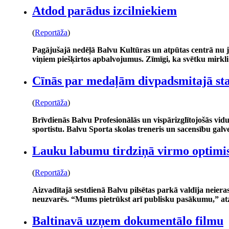
Atdod parādus izcilniekiem
(
Reportāža
)
Pagājušajā nedēļā Balvu Kultūras un atpūtas centrā nu j
viņiem piešķirtos apbalvojumus. Zīmīgi, ka svētku mirkl
Cīnās par medaļām divpadsmitajā sta
(
Reportāža
)
Brīvdienās Balvu Profesionālās un vispārizglītojošās vid
sportistu. Balvu Sporta skolas treneris un sacensību galv
Lauku labumu tirdziņā virmo optimi
(
Reportāža
)
Aizvadītajā sestdienā Balvu pilsētas parkā valdīja neiera
neuzvarēs. “Mums pietrūkst arī publisku pasākumu,” at
Baltinavā uzņem dokumentālo filmu