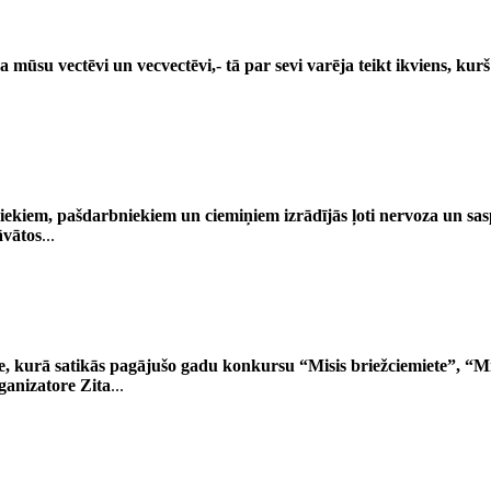
a mūsu vectēvi un vecvectēvi,- tā par sevi varēja teikt ikviens, ku
ekiem, pašdarbniekiem un ciemiņiem izrādījās ļoti nervoza un sasp
āvātos
...
tne, kurā satikās pagājušo gadu konkursu “Misis briežciemiete”, “
ganizatore Zita
...