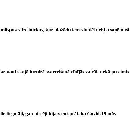
mūspuses izcilniekus, kuri dažādu iemeslu dēļ nebija saņēmuši
arptautiskajā turnīrā svarcelšanā cīnījās vairāk nekā pussimts
e tirgotāji, gan pircēji bija vienisprāt, ka Covid-19 mūs