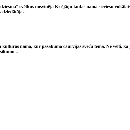
āk dziesma” svētkus nosvinēja Krišjāņu tautas nama sieviešu vokāla
s dziedātājas
...
 kultūras namā, kur pasākumā caurvijās sveču tēma. Ne velti, kā 
 siltumu
...