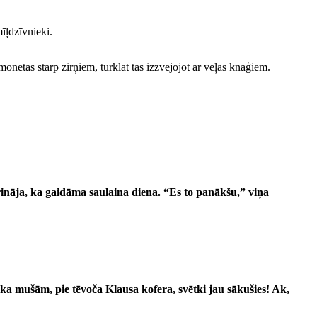
īļdzīvnieki.
nētas starp zirņiem, turklāt tās izzvejojot ar veļas knaģiem.
ināja, ka gaidāma saulaina diena. “Es to panākšu,” viņa
ka mušām, pie tēvoča Klausa kofera, svētki jau sākušies! Ak,