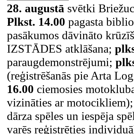
28. augustā
svētki Briežuc
Plkst. 14.00
pagasta bibli
pasākumos dāvināto krūzīš
IZSTĀDES atklāšana;
plk
paraugdemonstrējumi;
plk
(reģistrēšanās pie Arta Lo
16.00
ciemosies motokluba 
vizināties ar motocikliem)
dārza spēles un iespēja sp
varēs reģistrēties individ