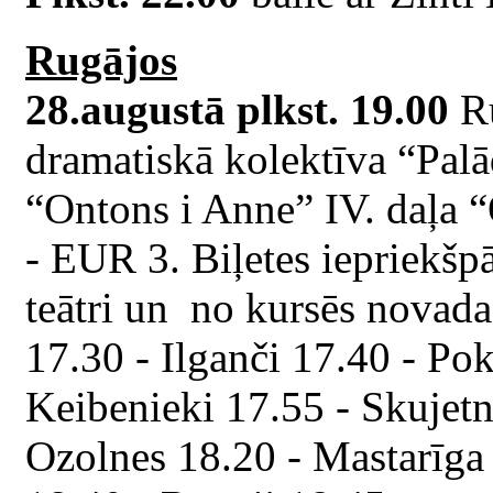
Rugājos
28.augustā plkst. 19.00
Ru
dramatiskā kolektīva “Pal
“Ontons i Anne” IV. daļa “
- EUR 3. Biļetes iepriekš
teātri un no kursēs novada
17.30 - Ilganči 17.40 - Pok
Keibenieki 17.55 - Skujetn
Ozolnes 18.20 - Mastarīga