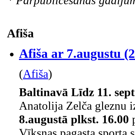
* Pārpublicēšanas gadīju
Afiša
Afiša ar 7.augustu (2
(
Afiša
)
Baltinavā
Līdz 11. se
Anatolija Zelča gleznu 
8.augustā plkst. 16.00
p
Vīksnas pagasta sporta 