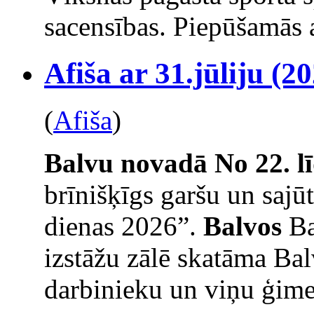
sacensības. Piepūšamās a
Afiša ar 31.jūliju (20
(
Afiša
)
Balvu novadā
No 22. l
brīnišķīgs garšu un saj
dienas 2026”.
Balvos
Ba
izstāžu zālē skatāma Bal
darbinieku un viņu ģime