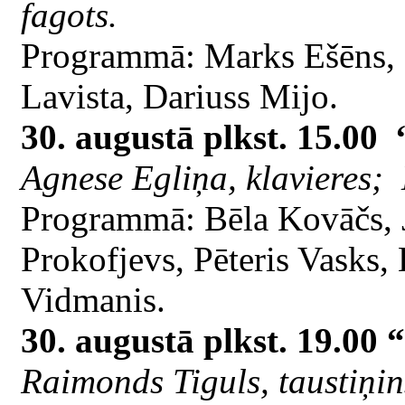
fagots.
Programmā: Marks Ešēns, Ž
Lavista, Dariuss Mijo.
30. augustā plkst. 15.0
Agnese Egliņa, klavieres; 
Programmā: Bēla Kovāčs, J
Prokofjevs, Pēteris Vasks, 
Vidmanis.
30. augustā plkst. 19.00 
Raimonds Tiguls, taustiņi