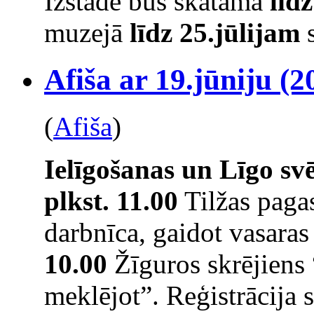
Izstāde būs skatāma
līd
muzejā
līdz 25.jūlijam
s
Afiša ar 19.jūniju (2
(
Afiša
)
Ielīgošanas un Līgo s
plkst. 11.00
Tilžas pagas
darbnīca, gaidot vasaras
10.00
Žīguros skrējiens
meklējot”. Reģistrācija s