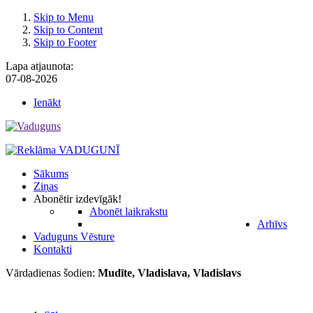
Skip to Menu
Skip to Content
Skip to Footer
Lapa atjaunota:
07-08-2026
Ienākt
Sākums
Ziņas
Abonēt
ir izdevīgāk!
Abonēt laikrakstu
Arhīvs
Vaduguns Vēsture
Kontakti
Vārdadienas šodien:
Mudīte, Vladislava, Vladislavs