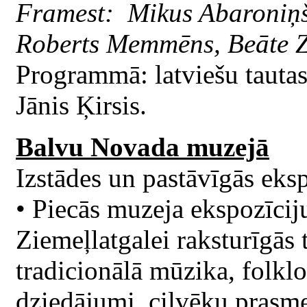
Framest: Mikus Abaroniņš
Roberts Memmēns, Beāte Z
Programmā: latviešu tauta
Jānis Ķirsis.
Balvu Novada muzejā
Izstādes un pastāvīgās eksp
• Piecās muzeja ekspozīcij
Ziemeļlatgalei raksturīgās 
tradicionālā mūzika, folklo
dziedājumi, cilvēku prasmes