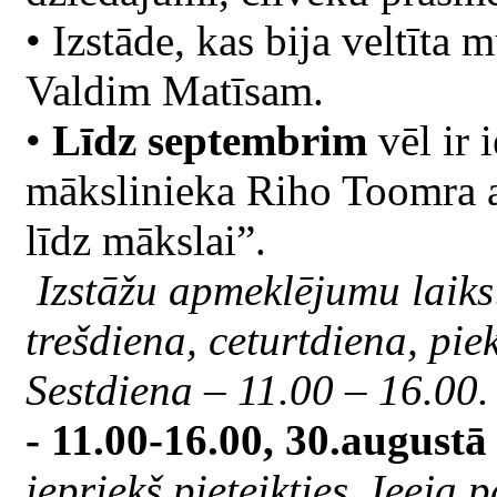
• Izstāde, kas bija veltīt
Valdim Matīsam.
•
Līdz septembrim
vēl ir 
mākslinieka Riho Toomra a
līdz mākslai”.
Izstāžu apmeklējumu laiks:
trešdiena, ceturtdiena, pie
Sestdiena – 11.00 – 16.00. 
- 11.00-16.00, 30.augustā 
iepriekš pieteikties. Ieeja