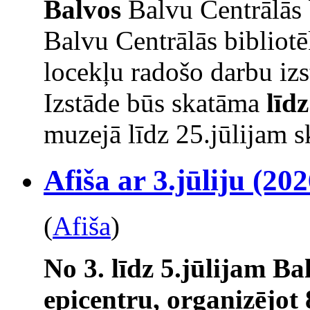
Balvos
Balvu Centrālās 
Balvu Centrālās bibliot
locekļu radošo darbu izs
Izstāde būs skatāma
līd
muzejā līdz 25.jūlijam s
Afiša ar 3.jūliju (202
(
Afiša
)
No 3. līdz 5.jūlijam Ba
epicentru, organizējot 