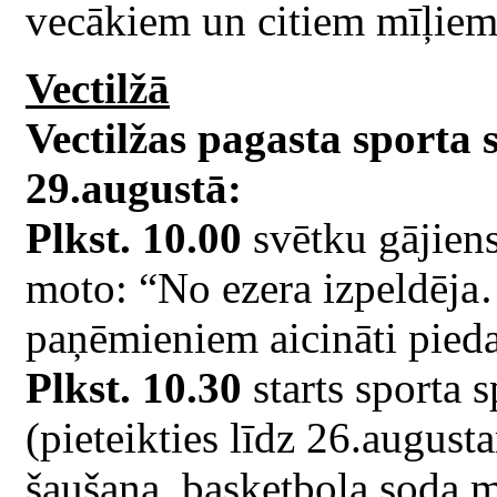
vecākiem un citiem mīļiem
Vectilžā
Vectilžas pagasta sport
29.augustā:
Plkst. 10.00
svētku gājiens
moto: “No ezera izpeldēja
paņēmieniem aicināti piedal
Plkst. 10.30
starts sporta s
(pieteikties līdz 26.august
šaušana, basketbola soda m