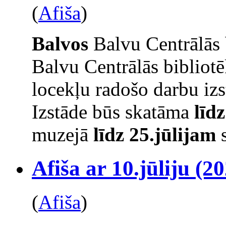
(
Afiša
)
Balvos
Balvu Centrālās 
Balvu Centrālās bibliot
locekļu radošo darbu izs
Izstāde būs skatāma
līd
muzejā
līdz 25.jūlijam
s
Afiša ar 10.jūliju (20
(
Afiša
)