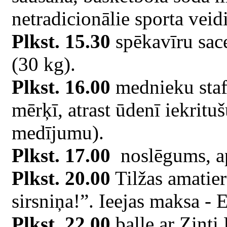
netradicionālie sporta veidi
Plkst. 15.30
spēkavīru sac
(30 kg).
Plkst. 16.00
mednieku stafe
mērķī, atrast ūdenī iekrit
medījumu).
Plkst. 17.00
noslēgums, a
Plkst. 20.00
Tilžas amatier
sirsniņa!”. Ieejas maksa -
Plkst. 22.00
balle ar Zinti