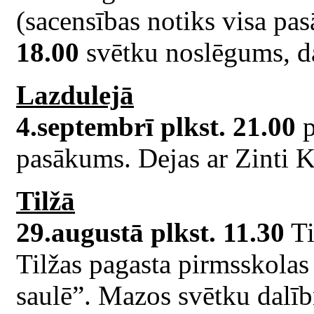
(sacensības notiks visa p
18.00
svētku noslēgums, d
Lazdulejā
4.septembrī plkst. 21.00
p
pasākums. Dejas ar Zinti 
Tilžā
29.augustā plkst. 11.30
Ti
Tilžas pagasta pirmsskola
saulē”. Mazos svētku dalī