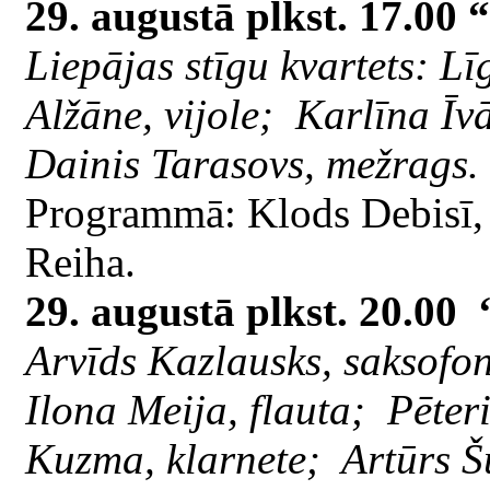
29. augustā plkst. 17.00
Liepājas stīgu kvartets: Lī
Alžāne, vijole; Karlīna Īvā
Dainis Tarasovs, mežrags.
Programmā: Klods Debisī, 
Reiha.
29. augustā plkst. 20.00 
Arvīds Kazlausks, saksofon
Ilona Meija, flauta; Pēter
Kuzma, klarnete; Artūrs Š