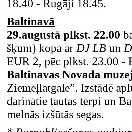
18.40 - Rugāji 18.45.
Baltinavā
29.augustā plkst. 22.00
ba
šķūnī) kopā ar
DJ LB
un
D
EUR 2, pēc plkst. 23.00 -
Baltinavas Novada muze
Ziemeļlatgale”. Izstādē apl
darinātie tautas tērpi un B
melnās izšūtās segas.