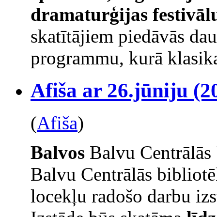
dramaturģijas festivāl
skatītājiem piedāvās da
programmu, kurā klasika
Afiša ar 26.jūniju (2
(
Afiša
)
Balvos
Balvu Centrālās 
Balvu Centrālās bibliot
locekļu radošo darbu izs