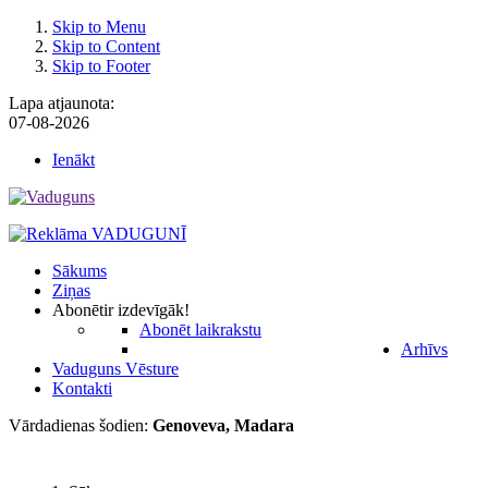
Skip to Menu
Skip to Content
Skip to Footer
Lapa atjaunota:
07-08-2026
Ienākt
Sākums
Ziņas
Abonēt
ir izdevīgāk!
Abonēt laikrakstu
Arhīvs
Vaduguns Vēsture
Kontakti
Vārdadienas šodien:
Genoveva, Madara