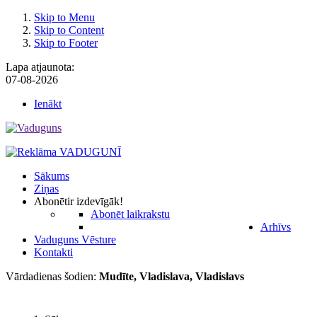
Skip to Menu
Skip to Content
Skip to Footer
Lapa atjaunota:
07-08-2026
Ienākt
Sākums
Ziņas
Abonēt
ir izdevīgāk!
Abonēt laikrakstu
Arhīvs
Vaduguns Vēsture
Kontakti
Vārdadienas šodien:
Mudīte, Vladislava, Vladislavs