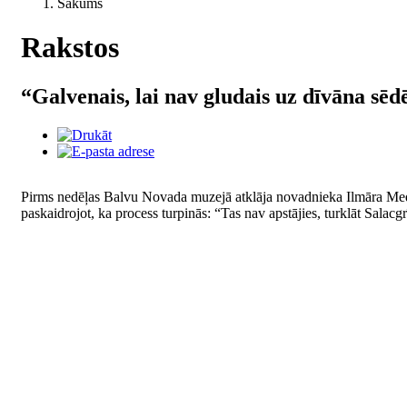
Sākums
Rakstos
“Galvenais, lai nav gludais uz dīvāna sēd
Pirms nedēļas Balvu Novada muzejā atklāja novadnieka Ilmāra Medin
paskaidrojot, ka process turpinās: “Tas nav apstājies, turklāt Salac