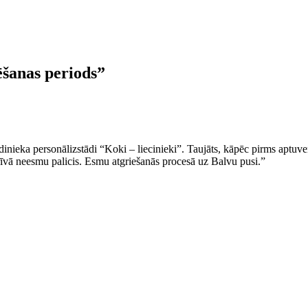
ēšanas periods”
ieka personālizstādi “Koki – liecinieki”. Taujāts, kāpēc pirms aptuven
grīvā neesmu palicis. Esmu atgriešanās procesā uz Balvu pusi.”