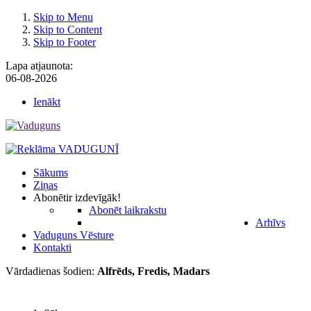
Skip to Menu
Skip to Content
Skip to Footer
Lapa atjaunota:
06-08-2026
Ienākt
Sākums
Ziņas
Abonēt
ir izdevīgāk!
Abonēt laikrakstu
Arhīvs
Vaduguns Vēsture
Kontakti
Vārdadienas šodien:
Alfrēds, Fredis, Madars