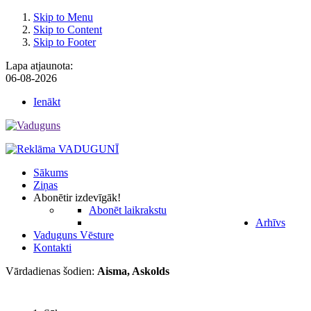
Skip to Menu
Skip to Content
Skip to Footer
Lapa atjaunota:
06-08-2026
Ienākt
Sākums
Ziņas
Abonēt
ir izdevīgāk!
Abonēt laikrakstu
Arhīvs
Vaduguns Vēsture
Kontakti
Vārdadienas šodien:
Aisma, Askolds