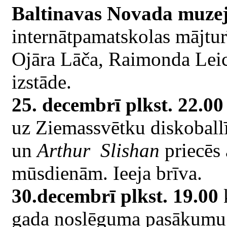
Baltinavas Novada muze
internātpamatskolas mājtur
Ojāra Lāča, Raimonda Lei
izstāde.
25. decembrī plkst. 22.00
uz Ziemassvētku diskoballī
un
Arthur Slishan
priecēs 
mūsdienām. Ieeja brīva.
30.decembrī plkst. 19.00
k
gada noslēguma pasākumu 