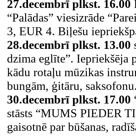
27.decembrī plkst. 16.00
B
“Palādas” viesizrāde “Parei
3, EUR 4. Biļešu iepriekšp
28.decembrī plkst. 13.00
dzima eglīte”. Iepriekšēja 
kādu rotaļu mūzikas instru
bungām, ģitāru, saksofonu.
30.decembrī plkst. 17.00
“
stāsts “MUMS PIEDER TIK
gaisotnē par būšanas, radī