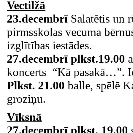
Vectilžā
23.decembrī
Salatētis un 
pirmsskolas vecuma bērnus
izglītības iestādes.
27.decembrī plkst.19.00
a
koncerts “Kā pasakā…”. Ie
Plkst. 21.00
balle, spēlē K
groziņu.
Vīksnā
27.decembrī plkst. 19.00
s