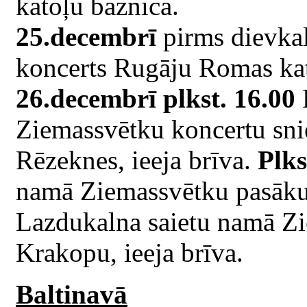
katoļu baznīcā.
25.decembrī
pirms dievka
koncerts Rugāju Romas kat
26.decembrī plkst. 16.00
Ziemassvētku koncertu sni
Rēzeknes, ieeja brīva.
Plks
namā Ziemassvētku pasākum
Lazdukalna saietu namā Zi
Krakopu, ieeja brīva.
Baltinavā