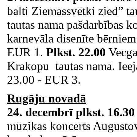
balti Ziemassvētki zied” t
tautas nama pašdarbības ko
karnevāla disenīte bērniem
EUR 1.
Plkst. 22.00
Vecgad
Krakopu tautas namā. Ieej
23.00 - EUR 3.
Rugāju novadā
24. decembrī plkst. 16.30
mūzikas koncerts Augustov