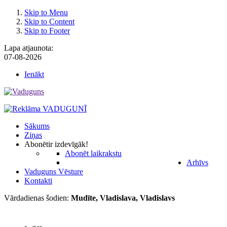
Skip to Menu
Skip to Content
Skip to Footer
Lapa atjaunota:
07-08-2026
Ienākt
Sākums
Ziņas
Abonēt
ir izdevīgāk!
Abonēt laikrakstu
Arhīvs
Vaduguns Vēsture
Kontakti
Vārdadienas šodien:
Mudīte, Vladislava, Vladislavs