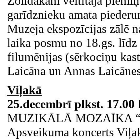
Zondakam veltītajā piemiņ
garīdznieku amata piederum
Muzeja ekspozīcijas zālē na
laika posmu no 18.gs. līd
filumēnijas (sērkociņu kast
Laicāna un Annas Laicānes
Viļakā
25.decembrī plkst. 17.00
MUZIKĀLĀ MOZAĪKA “
Apsveikuma koncerts Viļak