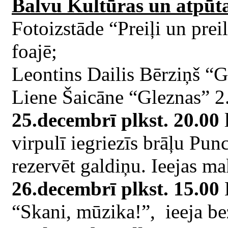
Balvu Kultūras un atpūta
Fotoizstāde “Preiļi un prei
foajē;
Leontins Dailis Bērziņš “G
Liene Šaicāne “Gleznas” 2.
25.decembrī plkst. 20.00
l
virpulī iegriezīs brāļu Pun
rezervēt galdiņu. Ieejas ma
26.decembrī plkst. 15.00
B
“Skani, mūzika!”, ieeja b