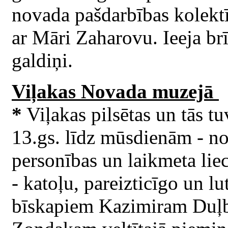
novada pašdarbības kolekt
ar Māri Zaharovu. Ieeja br
galdiņi.
Viļakas Novada muzejā
*
Viļakas pilsētas un tās t
13.gs. līdz mūsdienām - no
personības un laikmeta lie
- katoļu, pareizticīgo un l
bīskapiem Kazimiram Duļb