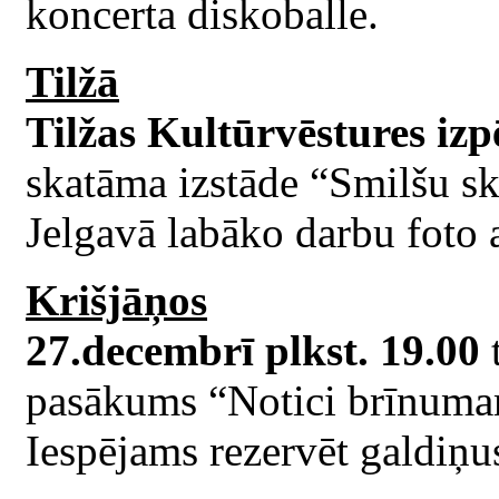
koncerta diskoballe.
Tilžā
Tilžas Kultūrvēstures iz
skatāma izstāde “Smilšu sku
Jelgavā labāko darbu foto 
Krišjāņos
27.decembrī plkst. 19.00
pasākums “Notici brīnum
Iespējams rezervēt galdiņus