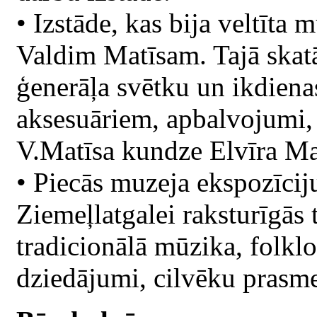
• Izstāde, kas bija veltīt
Valdim Matīsam. Tajā skat
ģenerāļa svētku un ikdiena
aksesuāriem, apbalvojumi
V.Matīsa kundze Elvīra Ma
• Piecās muzeja ekspozīcij
Ziemeļlatgalei raksturīgās 
tradicionālā mūzika, folklo
dziedājumi, cilvēku prasmes