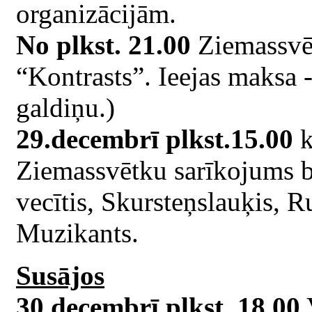
organizācijām.
No plkst. 21.00
Ziemassvē
“Kontrasts”. Ieejas maksa -
galdiņu.)
29.decembrī plkst.15.00
k
Ziemassvētku sarīkojums b
vecītis, Skursteņslauķis, R
Muzikants.
Susājos
30.decembrī plkst. 18.00