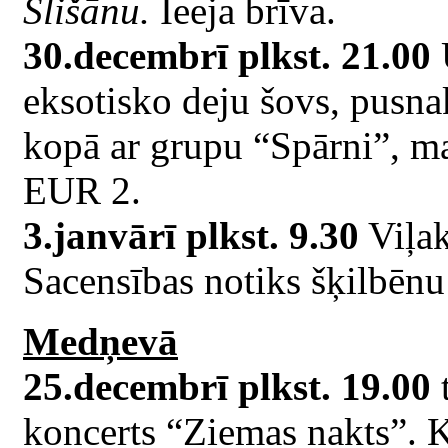
Slišānu.
Ieeja brīva.
30.decembrī plkst. 21.00
U
eksotisko deju šovs, pusna
kopā ar grupu “Spārni”, ma
EUR 2.
3.janvārī plkst. 9.30
Viļak
Sacensības notiks šķilbēnu
Medņevā
25.decembrī plkst. 19.00
koncerts “Ziemas nakts”. K