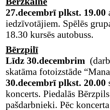
Bērzkalnē
27.decembrī plkst. 19.00
a
iedzīvotājiem. Spēlēs gru
18.30 kursēs autobuss.
Bērzpilī
Līdz 30.decembrim
(darb
skatāma fotoizstāde “Mana
30.decembrī plkst. 20.00
s
koncerts. Piedalās Bērzpil
pašdarbnieki. Pēc koncerta 