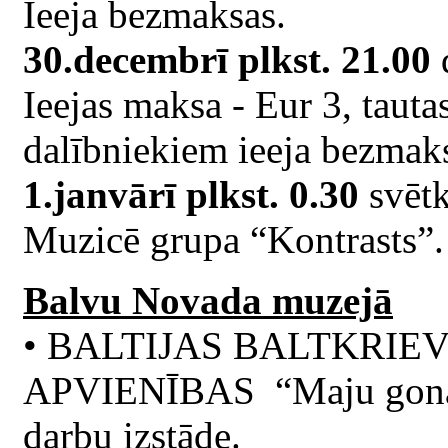
Ieeja bezmaksas.
30.decembrī plkst. 21.00
d
Ieejas maksa - Eur 3, taut
dalībniekiem ieeja bezmak
1.janvārī plkst. 0.30
svētk
Muzicē grupa “Kontrasts”.
Balvu Novada muzejā
• BALTIJAS BALTKRIE
APVIENĪBAS “Maju gonar”
darbu izstāde.