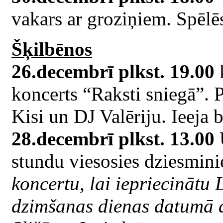
vakars ar groziņiem. Spēlē
Šķilbēnos
26.decembrī plkst. 19.00
k
koncerts “Raksti sniegā”. 
Kisi un DJ Valēriju. Ieeja b
28.decembrī plkst. 13.00
U
stundu viesosies dziesmin
koncertu, lai iepriecinātu 
dzimšanas dienas datumā a